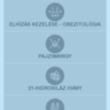
ELHÍZÁS KEZELÉSE - OBEZITOLÓGIA
PAJZSMIRIGY
21-HIDROXILÁZ HIÁNY