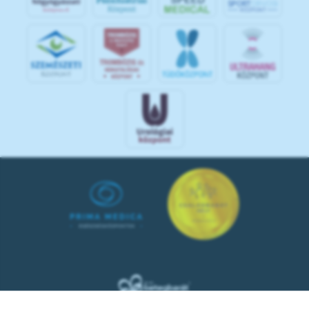
S
POR
T
O
R
V
OS
I
KÖ
ZPON
T