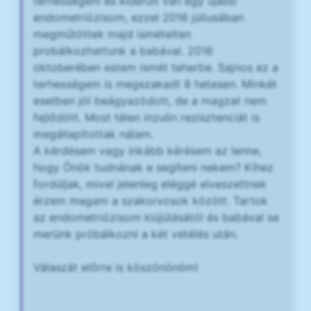
terhességem és kiderült van egy újabb
endometriózisom, ezzel 2016 júliusában
megműtöttek majd ismételten
probálkozhattunk a babával. 2016
oktoberében estem ismét teherbe. Sajnos ez a
terhességem is megszakadt 8 hetesen. Minkét
esetben jól beágyazódott, de a magzat nem
fejlődött. Most télen inzulin rezisztenciát is
megállapítottak nálam.
A kérdésem vagy inkább kérésem az lenne,
hogy Önök tudnának e segíteni nekem? Kihez
fordúljak, mivel jelenleg eléggé elveszettnek
érzem magam a szakorvosok között. Tartok
az endometriózisom kiújúlásától és babával se
merünk próbálkozni a két vetélés után.
Válaszát előrre is köszönönöm!