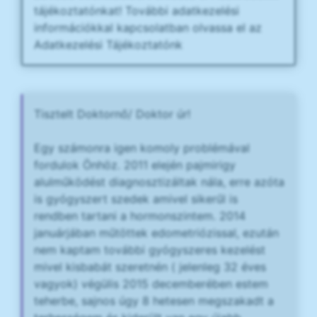
tájékoztatónkat! További adatkezelési
információkkal kapcsolatban olvassa el az
Adatkezelési Tájékoztatónk
Tisztelt Doktornő/ Doktor úr!
Egy számonra igen komoly problémával
fordulok Önhöz. 2011 elején pajmirigy
alulműködést diagnosztizáltak nála, erre azóta
is gyógyszert szedek amivel sikerűl is
rendben tartani a hormonszintem. 2014
januárjában műtöttek edometriózissal, ezután
nem kaptam további gyógyszeres kezelést
mivel kisbabát szeretnén ( jelenleg 32 éves
vagyok) végülis 2015 decemberében estem
teherbe, sajnos úgy 8 hetesen megszakadt a