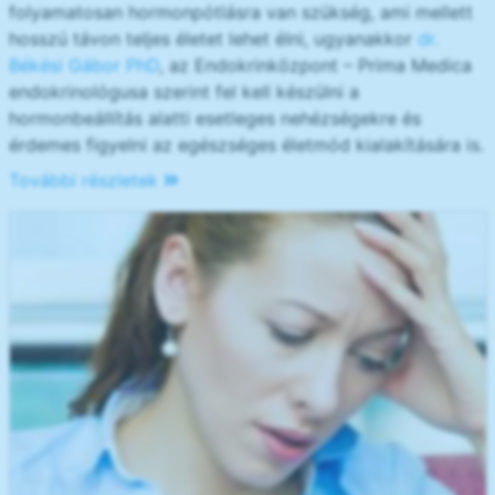
folyamatosan hormonpótlásra van szükség, ami mellett
hosszú távon teljes életet lehet élni, ugyanakkor
dr.
Békési Gábor PhD
, az Endokrinközpont – Prima Medica
endokrinológusa szerint fel kell készülni a
hormonbeállítás alatti esetleges nehézségekre és
érdemes figyelni az egészséges életmód kialakítására is.
További részletek