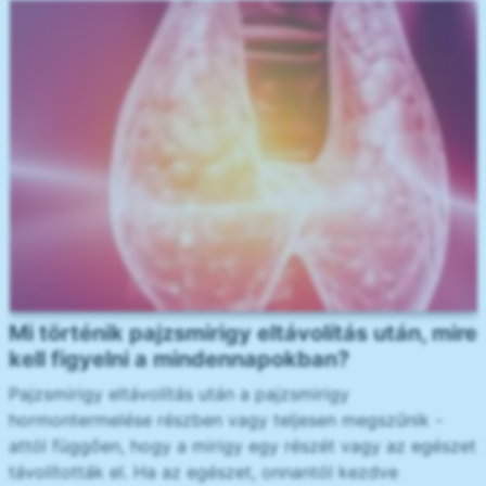
Mi történik pajzsmirigy eltávolítás után, mire
kell figyelni a mindennapokban?
Pajzsmirigy eltávolítás után a pajzsmirigy
hormontermelése részben vagy teljesen megszűnik -
attól függően, hogy a mirigy egy részét vagy az egészet
távolították el. Ha az egészet, onnantól kezdve