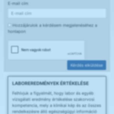
E-mail cím
Hozzájárulok a kérdésem megjelenéséhez a
honlapon
Kérdés elküldése
LABOREREDMÉNYEK ÉRTÉKELÉSE
Felhívjuk a figyelmét, hogy labor és egyéb
vizsgálati eredmény értékelése szakorvosi
kompetencia, mely a klinikai kép és az összes
rendelkezésre álló egészségügyi információ