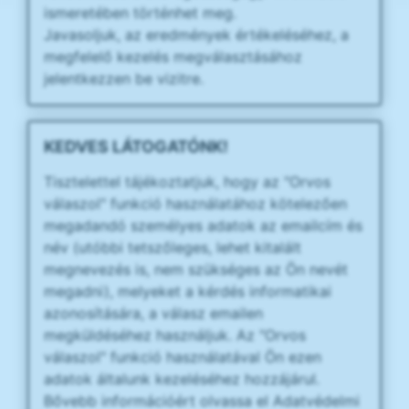
ismeretében történhet meg.
Javasoljuk, az eredmények értékeléséhez, a
megfelelő kezelés megválasztásához
jelentkezzen be vizitre.
KEDVES LÁTOGATÓNK!
Tisztelettel tájékoztatjuk, hogy az "Orvos
válaszol" funkció használatához kötelezően
megadandó személyes adatok az emailcím és
név (utóbbi tetszőleges, lehet kitalált
megnevezés is, nem szükséges az Ön nevét
megadni), melyeket a kérdés informatikai
azonosítására, a válasz emailen
megküldéséhez használjuk. Az "Orvos
válaszol" funkció használatával Ön ezen
adatok általunk kezeléséhez hozzájárul.
Bővebb információért olvassa el Adatvédelmi