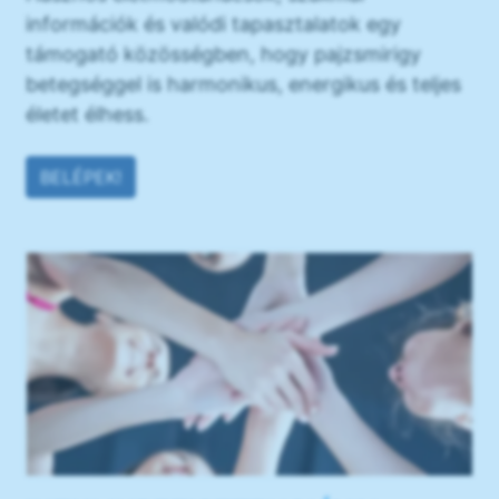
információk és valódi tapasztalatok egy
támogató közösségben, hogy pajzsmirigy
betegséggel is harmonikus, energikus és teljes
életet élhess.
BELÉPEK!