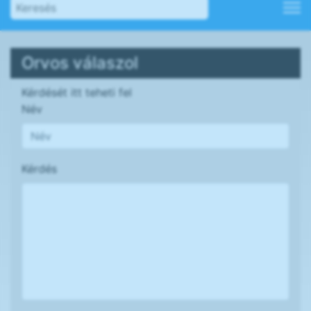
Orvos válaszol
Kérdését itt teheti fel
Név
Kérdés