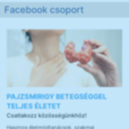
Facebook csoport
PAJZSMIRIGY BETEGSÉGGEL
TELJES ÉLETET
Csatlakozz közösségünkhöz!
Hasznos életmódtanácsok, szakmai