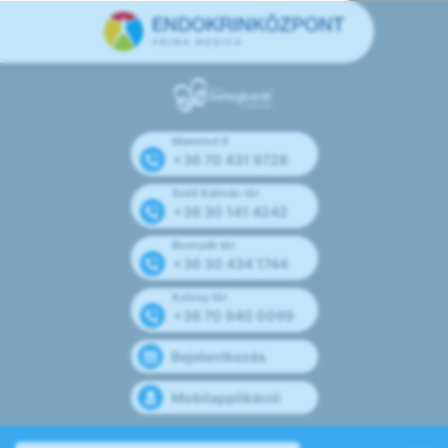
Mammut II
+36 70 431 9728
Széll Kálmán tér
+36 30 141 4242
Bosnyák tér
+36 30 434 1744
Kolosy tér
+36 70 940 0099
Bejelentkezés
Mobilapplikáció