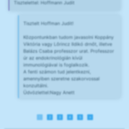
Tisztelettel: Hoffmann Judit
Tisztelt Hoffman Judit!
Központunkban tudom javasolni Koppány
Viktória vagy Lőrincz Ildikó drnőt, illetve
Balázs Csaba professzor urat. Professzor
úr az endokrinológián kívül
immunológiával is foglalkozik.
A fenti számon tud jelentkezni,
amennyiben szeretne szakorvossal
konzultálni.
Üdvözlettel:Nagy Anett
1
2
3
4
5
»