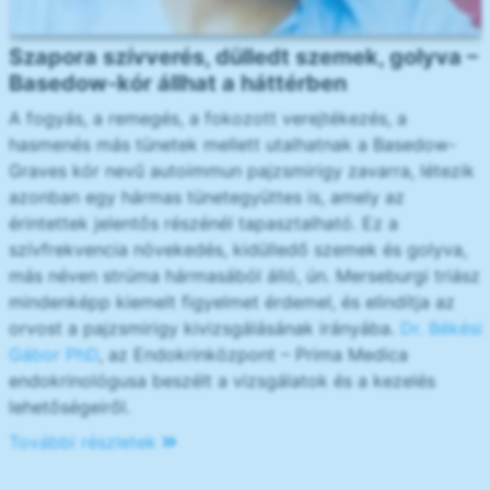
Szapora szívverés, dülledt szemek, golyva –
Basedow-kór állhat a háttérben
A fogyás, a remegés, a fokozott verejtékezés, a
hasmenés más tünetek mellett utalhatnak a Basedow-
Graves kór nevű autoimmun pajzsmirigy zavarra, létezik
azonban egy hármas tünetegyüttes is, amely az
érintettek jelentős részénél tapasztalható. Ez a
szívfrekvencia növekedés, kidülledő szemek és golyva,
más néven strúma hármasából álló, ún. Merseburgi triász
mindenképp kiemelt figyelmet érdemel, és elindítja az
orvost a pajzsmirigy kivizsgálásának irányába.
Dr. Békési
Gábor PhD
, az Endokrinközpont – Prima Medica
endokrinológusa beszélt a vizsgálatok és a kezelés
lehetőségeiről.
További részletek