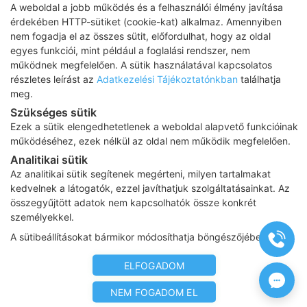
A weboldal a jobb működés és a felhasználói élmény javítása
érdekében HTTP-sütiket (cookie-kat) alkalmaz. Amennyiben
nem fogadja el az összes sütit, előfordulhat, hogy az oldal
Adatkezelési tájékoztató
egyes funkciói, mint például a foglalási rendszer, nem
működnek megfelelően. A sütik használatával kapcsolatos
Impresszum
részletes leírást az
Adatkezelési Tájékoztatónkban
találhatja
meg.
Adatvédelmi tájékoztató
Szükséges sütik
ÁSZF
Ezek a sütik elengedhetetlenek a weboldal alapvető funkcióinak
működéséhez, ezek nélkül az oldal nem működik megfelelően.
Karrier
Analitikai sütik
Az oldalon feltüntetett árak az ÁFÁ-t tartalmazzák!
Az analitikai sütik segítenek megérteni, milyen tartalmakat
A képek a
Shutterstock.com
és a
Canva.com
licence alapján
kedvelnek a látogatók, ezzel javíthatjuk szolgáltatásainkat. Az
kerültek felhasználásra.
összegyűjtött adatok nem kapcsolhatók össze konkrét
Copyright 2026 ©
Prima Medica Egészségközpontok
. Minden jog
személyekkel.
fenntartva
A sütibeállításokat bármikor módosíthatja böngészőjében.
Designed by
www.free-dimension.hu
, Programed by
Appon
&
György Nándor
ELFOGADOM
NEM FOGADOM EL