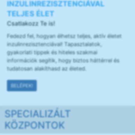
INZULINREZISZTENCIÁVAL
TELJES ÉLET
Csatlakozz Te is!
Fedezd fel, hogyan élhetsz teljes, aktív életet
inzulinrezisztenciával! Tapasztalatok,
gyakorlati tippek és hiteles szakmai
információk segítik, hogy biztos háttérrel és
tudatosan alakíthasd az életed.
BELÉPEK!
SPECIALIZÁLT
KÖZPONTOK