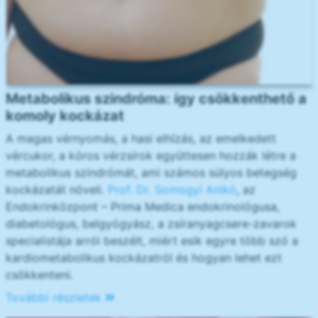
Metabolikus szindróma: így csökkenthető a
komoly kockázat
A magas vérnyomás, a hasi elhízás, az emelkedett
vércukor, a kóros vérzsírok együttesen hozzák létre a
metabolikus szindrómát, ami számos súlyos betegség
kockázatát növeli.
Prof. Dr. Somogyi Anikó
, az
Endokrinközpont – Prima Medica endokrinológusa,
diabetológus, belgyógyász, a zsíranyagcsere-zavarok
specialistája arról beszélt, miért esik egyre több szó a
kardiometabolikus kockázatról és hogyan lehet ezt
csökkenteni.
További részletek