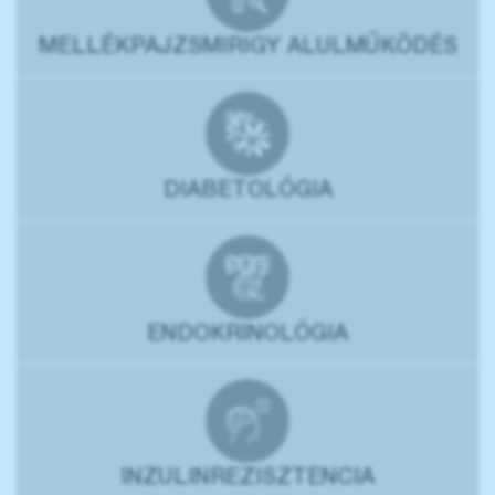
MELLÉKPAJZSMIRIGY ALULMŰKÖDÉS
DIABETOLÓGIA
ENDOKRINOLÓGIA
INZULINREZISZTENCIA