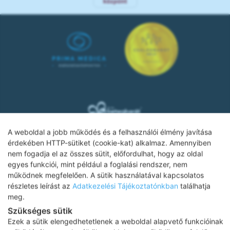
A weboldal a jobb működés és a felhasználói élmény javítása
érdekében HTTP-sütiket (cookie-kat) alkalmaz. Amennyiben
nem fogadja el az összes sütit, előfordulhat, hogy az oldal
Adatkezelési tájékoztató
egyes funkciói, mint például a foglalási rendszer, nem
működnek megfelelően. A sütik használatával kapcsolatos
Impresszum
részletes leírást az
Adatkezelési Tájékoztatónkban
találhatja
meg.
Adatvédelmi tájékoztató
Szükséges sütik
ÁSZF
Ezek a sütik elengedhetetlenek a weboldal alapvető funkcióinak