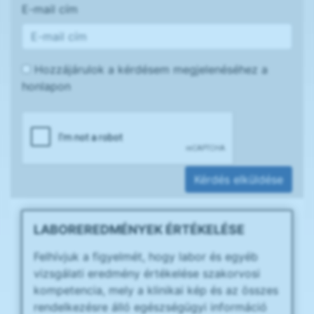
E-mail cím
Hozzájárulok a kérdésem megjelenéséhez a
honlapon
Kérdés elküldése
LABOREREDMÉNYEK ÉRTÉKELÉSE
Felhívjuk a figyelmét, hogy labor és egyéb
vizsgálati eredmény értékelése szakorvosi
kompetencia, mely a klinikai kép és az összes
rendelkezésre álló egészségügyi információ