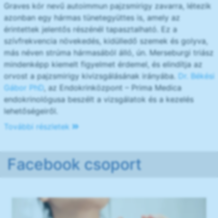
Graves kór nevű autoimmun pajzsmirigy zavarra, létezik
azonban egy hármas tünetegyüttes is, amely az
érintettek jelentős részénél tapasztalható. Ez a
szívfrekvencia növekedés, kidülledő szemek és golyva,
más néven strúma hármasából álló, ún. Merseburgi triász
mindenképp kiemelt figyelmet érdemel, és elindítja az
orvost a pajzsmirigy kivizsgálásának irányába.
Dr. Békési
Gábor PhD
, az Endokrinközpont – Prima Medica
endokrinológusa beszélt a vizsgálatok és a kezelés
lehetőségeiről.
További részletek
Facebook csoport