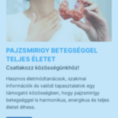
PAJZSMIRIGY BETEGSÉGGEL
TELJES ÉLETET
Csatlakozz közösségünkhöz!
Hasznos életmódtanácsok, szakmai
információk és valódi tapasztalatok egy
támogató közösségben, hogy pajzsmirigy
betegséggel is harmonikus, energikus és teljes
életet élhess.