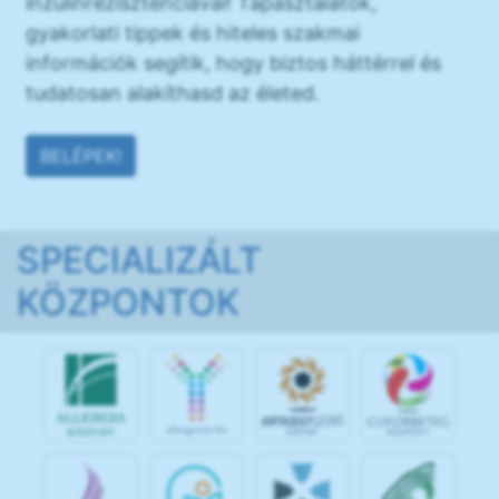
inzulinrezisztenciával! Tapasztalatok,
gyakorlati tippek és hiteles szakmai
információk segítik, hogy biztos háttérrel és
tudatosan alakíthasd az életed.
BELÉPEK!
SPECIALIZÁLT
KÖZPONTOK