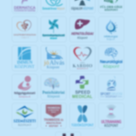
jó
Alvás
IMMUN
KÖZPONT
Központ
S
POR
T
O
R
V
OS
I
KÖ
ZPON
T