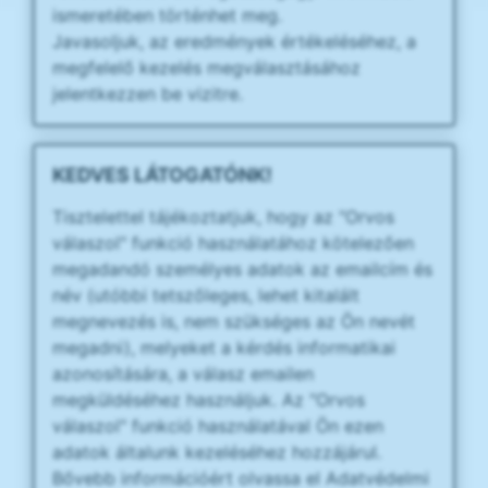
ismeretében történhet meg.
Javasoljuk, az eredmények értékeléséhez, a
megfelelő kezelés megválasztásához
jelentkezzen be vizitre.
KEDVES LÁTOGATÓNK!
Tisztelettel tájékoztatjuk, hogy az "Orvos
válaszol" funkció használatához kötelezően
megadandó személyes adatok az emailcím és
név (utóbbi tetszőleges, lehet kitalált
megnevezés is, nem szükséges az Ön nevét
megadni), melyeket a kérdés informatikai
azonosítására, a válasz emailen
megküldéséhez használjuk. Az "Orvos
válaszol" funkció használatával Ön ezen
adatok általunk kezeléséhez hozzájárul.
Bővebb információért olvassa el Adatvédelmi