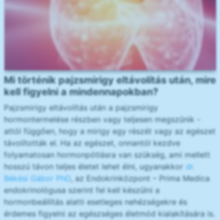
Mi történik pajzsmirigy eltávolítás után, mire
kell figyelni a mindennapokban?
Pajzsmirigy eltávolítás után a pajzsmirigy
hormontermelése részben vagy teljesen megszűnik -
attól függően, hogy a mirigy egy részét vagy az egészet
távolították el. Ha az egészet, onnantól kezdve
folyamatosan hormonpótlásra van szükség, ami mellett
hosszú távon teljes életet lehet élni, ugyanakkor
dr.
Békési Gábor PhD
, az Endokrinközpont – Prima Medica
endokrinológusa szerint fel kell készülni a
hormonbeállítás alatti esetleges nehézségekre és
érdemes figyelni az egészséges életmód kialakítására is.