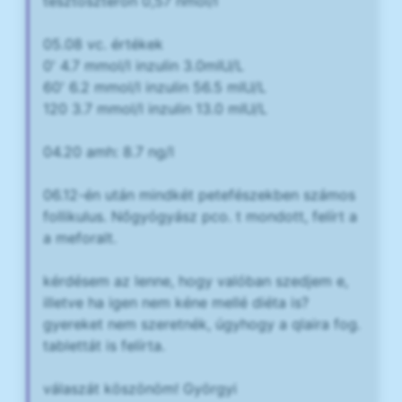
tesztoszteron 0,57 nmol/l
05.08 vc. értékek
0' 4.7 mmol/l inzulin 3.0mIU/L
60' 6.2 mmol/l inzulin 56.5 mIU/L
120 3.7 mmol/l inzulin 13.0 mIU/L
04.20 amh: 8.7 ng/l
06.12-én után mindkét petefészekben számos
follikulus. Nőgyógyász pco. t mondott, felírt a
a meforalt.
kérdésem az lenne, hogy valóban szedjem e,
illetve ha igen nem kéne mellé diéta is?
gyereket nem szeretnék, úgyhogy a qlaira fog.
tablettát is felírta.
válaszát köszönöm! Györgyi