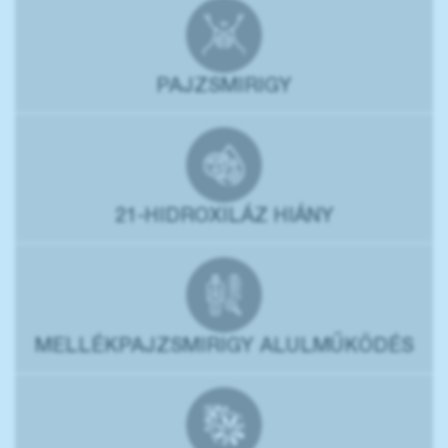
PAJZSMIRIGY
21-HIDROXILÁZ HIÁNY
MELLÉKPAJZSMIRIGY ALULMŰKÖDÉS