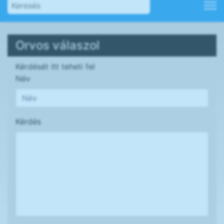
Orvos válaszol
Kérdését itt teheti fel
Név
Kérdés