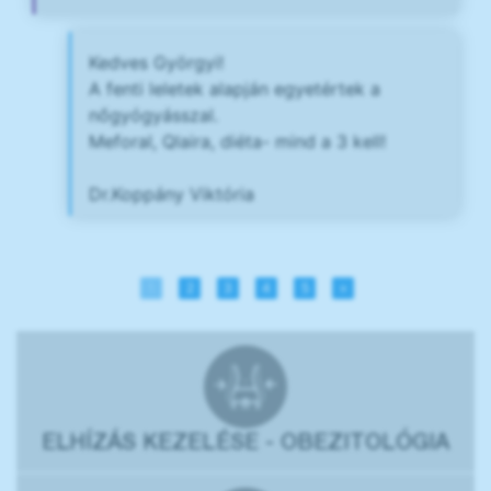
Kedves Györgyi!
A fenti leletek alapján egyetértek a
nőgyógyásszal.
Meforal, Qlaira, diéta- mind a 3 kell!
Dr.Koppány Viktória
1
2
3
4
5
»
ELHÍZÁS KEZELÉSE - OBEZITOLÓGIA