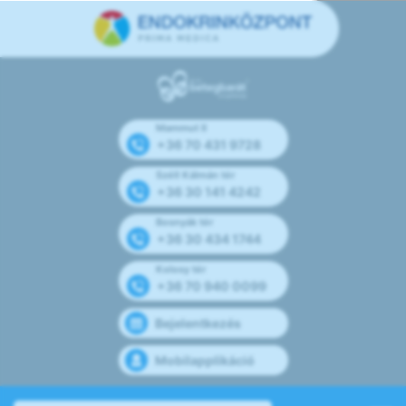
Mammut II
+36 70 431 9728
Széll Kálmán tér
+36 30 141 4242
Bosnyák tér
+36 30 434 1744
Kolosy tér
+36 70 940 0099
Bejelentkezés
Mobilapplikáció