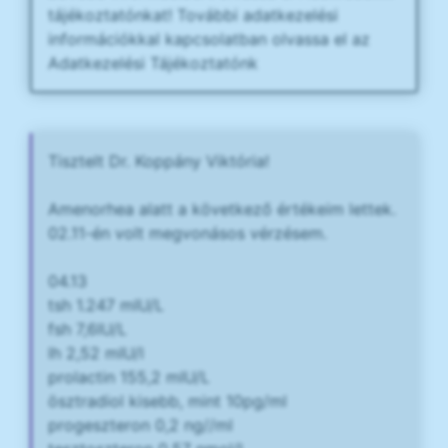
tájékoztatónkat! További adatkezelési
információkkal kapcsolatban olvassa el az
Adatkezelési Tájékoztatónk
Tisztelt Dr. Koppány Viktória!
Amenorhea alatt a következő értékeim lettek.
02.11-én volt megvonásos vérzésem.
04.13
tsh 1.247 mIU/L
fsh 7,6IU/L
lh 2,52 mIU/l
prolactin 155,2 mIU/L
ösztradiol kisebb, mint 10pg/ml
progeszteron 0,2 ng//ml