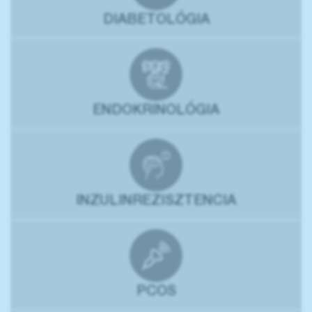
DIABETOLÓGIA
ENDOKRINOLÓGIA
INZULINREZISZTENCIA
PCOS