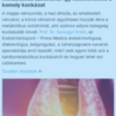
komoly kockázat
A magas vérnyomás, a hasi elhízás, az emelkedett
vércukor, a kóros vérzsírok együttesen hozzák létre a
metabolikus szindrómát, ami számos súlyos betegség
kockázatát növeli.
Prof. Dr. Somogyi Anikó
, az
Endokrinközpont – Prima Medica endokrinológusa,
diabetológus, belgyógyász, a zsíranyagcsere-zavarok
specialistája arról beszélt, miért esik egyre több szó a
kardiometabolikus kockázatról és hogyan lehet ezt
csökkenteni.
További részletek