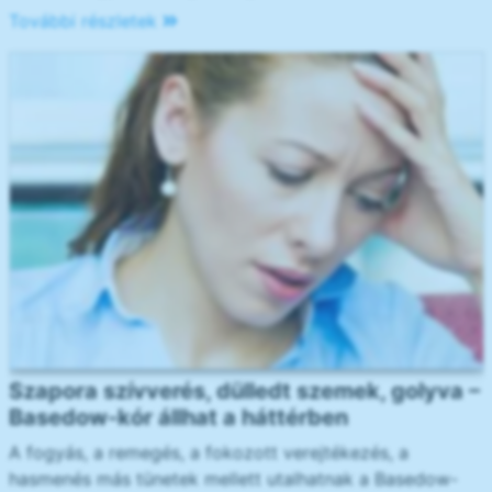
További részletek
Szapora szívverés, dülledt szemek, golyva –
Basedow-kór állhat a háttérben
A fogyás, a remegés, a fokozott verejtékezés, a
hasmenés más tünetek mellett utalhatnak a Basedow-