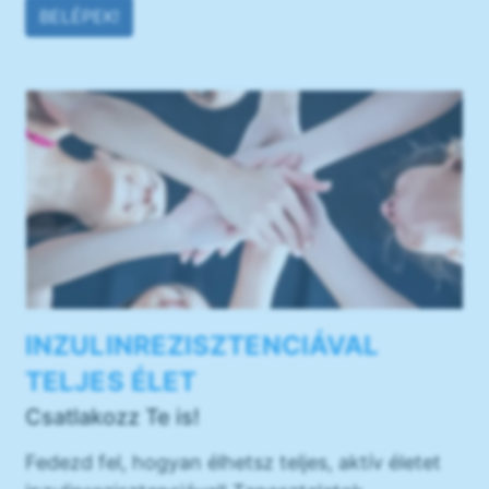
BELÉPEK!
INZULINREZISZTENCIÁVAL
TELJES ÉLET
Csatlakozz Te is!
Fedezd fel, hogyan élhetsz teljes, aktív életet