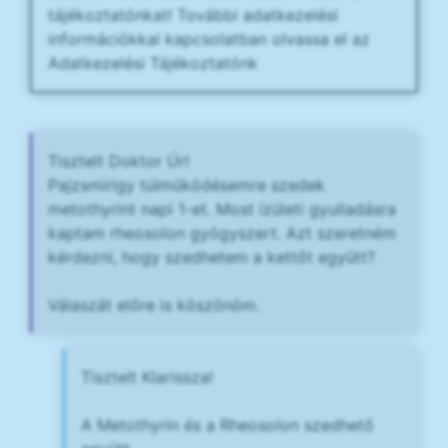
tájékoztatónkat! További adatkezelési
információkkal kapcsolatban olvassa el az
Adatkezelési Tájékoztatónk
Tisztelt Doktor Úr!
Pajzsmirigy túlműködésemre szedek
metothyrint napi 1-et. Most ízületi gyulladásra
kaptam rheosolon gyógyszert. Azt szeretném
kérdezni, hogy szedhetem a kettőt együtt?
Válaszát előre is köszönöm.
Tisztelt Klarissza!
A Metothyrin és a Rheosolon szedhető