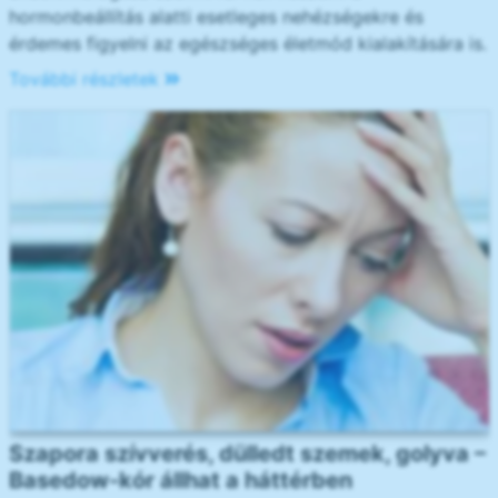
hormonbeállítás alatti esetleges nehézségekre és
érdemes figyelni az egészséges életmód kialakítására is.
További részletek
Szapora szívverés, dülledt szemek, golyva –
Basedow-kór állhat a háttérben