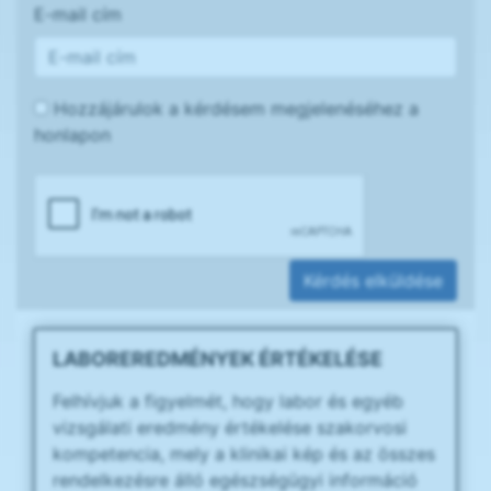
E-mail cím
Hozzájárulok a kérdésem megjelenéséhez a
honlapon
Kérdés elküldése
LABOREREDMÉNYEK ÉRTÉKELÉSE
Felhívjuk a figyelmét, hogy labor és egyéb
vizsgálati eredmény értékelése szakorvosi
kompetencia, mely a klinikai kép és az összes
rendelkezésre álló egészségügyi információ