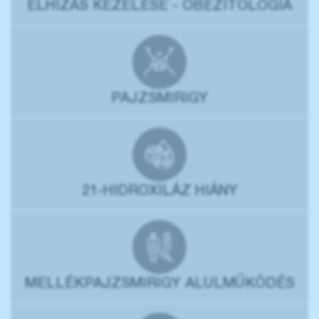
ELHÍZÁS KEZELÉSE - OBEZITOLÓGIA
PAJZSMIRIGY
21-HIDROXILÁZ HIÁNY
MELLÉKPAJZSMIRIGY ALULMŰKÖDÉS