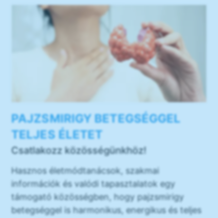
PAJZSMIRIGY BETEGSÉGGEL
TELJES ÉLETET
Csatlakozz közösségünkhöz!
Hasznos életmódtanácsok, szakmai
információk és valódi tapasztalatok egy
támogató közösségben, hogy pajzsmirigy
betegséggel is harmonikus, energikus és teljes