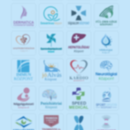
jó
Alvás
IMMUN
KÖZPONT
Központ
S
POR
T
O
R
V
OS
I
KÖ
ZPON
T