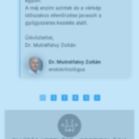
együtt.
A máj enzim szintek és a vérkép
időszakos ellenőrzése javasolt a
gyógyszeres kezelés alatt.
Üdvözlettel,
Dr. Mutnéfalvy Zoltán
Dr. Mutnéfalvy Zoltán
endokrinológus
1
2
3
4
5
»