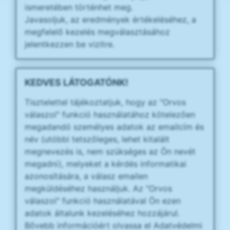
ismeretében történhet meg.
Javasoljuk, az eredmények értékeléséhez, a
megfelelő kezelés megválasztásához
jelentkezzen be vizitre.
KEDVES LÁTOGATÓNK!
Tisztelettel tájékoztatjuk, hogy az "Orvos
válaszol" funkció használatához kötelezően
megadandó személyes adatok az emailcím és
név (utóbbi tetszőleges, lehet kitalált
megnevezés is, nem szükséges az Ön nevét
megadni), melyeket a kérdés informatikai
azonosítására, a válasz emailen
megküldéséhez használjuk. Az "Orvos
válaszol" funkció használatával Ön ezen
adatok általunk kezeléséhez hozzájárul.
Bővebb információért olvassa el Adatvédelmi