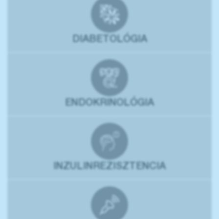
DIABETOLÓGIA
ENDOKRINOLÓGIA
INZULINREZISZTENCIA