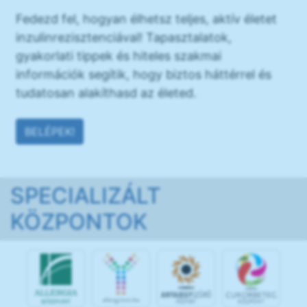
Fedezd fel, hogyan élhetsz teljes, aktív életet
inzulinrezisztenciával! Tapasztalatok,
gyakorlati tippek és hiteles szakmai
információk segítik, hogy biztos háttérrel és
tudatosan alakíthasd az életed.
BELÉPEK!
SPECIALIZÁLT
KÖZPONTOK