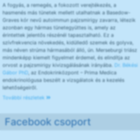
A fogyás, a remegés, a fokozott verejtékezés, a
hasmenés más tünetek mellett utalhatnak a Basedow-
Graves kór nevű autoimmun pajzsmirigy zavarra, létezik
azonban egy hármas tünetegyüttes is, amely az
érintettek jelentős részénél tapasztalható. Ez a
szívfrekvencia növekedés, kidülledő szemek és golyva,
más néven strúma hármasából álló, ún. Merseburgi triász
mindenképp kiemelt figyelmet érdemel, és elindítja az
orvost a pajzsmirigy kivizsgálásának irányába.
Dr. Békési
Gábor PhD
, az Endokrinközpont – Prima Medica
endokrinológusa beszélt a vizsgálatok és a kezelés
lehetőségeiről.
További részletek
Facebook csoport