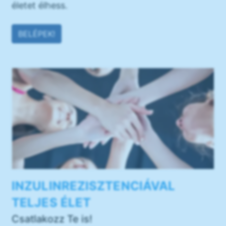
életet élhess.
BELÉPEK!
INZULINREZISZTENCIÁVAL
TELJES ÉLET
Csatlakozz Te is!