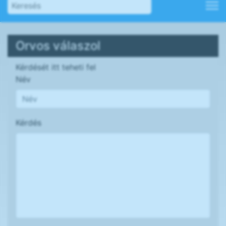
Orvos válaszol
Kérdését itt teheti fel
Név
Kérdés