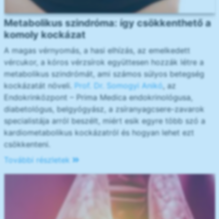
Metabolikus szindróma: így csökkenthető a
komoly kockázat
A magas vérnyomás, a hasi elhízás, az emelkedett
vércukor, a kóros vérzsírok együttesen hozzák létre a
metabolikus szindrómát, ami számos súlyos betegség
kockázatát növeli.
Prof. Dr. Somogyi Anikó
, az
Endokrinközpont – Prima Medica endokrinológusa,
diabetológus, belgyógyász, a zsíranyagcsere-zavarok
specialistája arról beszélt, miért esik egyre több szó a
kardiometabolikus kockázatról és hogyan lehet ezt
csökkenteni.
További részletek