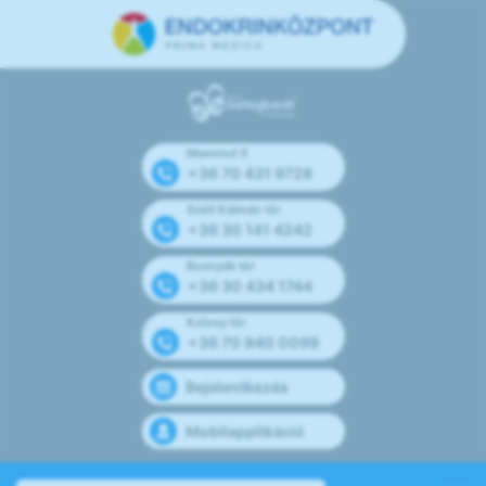
Mammut II
+36 70 431 9728
Széll Kálmán tér
+36 30 141 4242
Bosnyák tér
+36 30 434 1744
Kolosy tér
+36 70 940 0099
Bejelentkezés
Mobilapplikáció