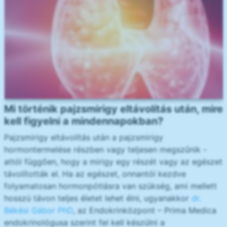
Mi történik pajzsmirigy eltávolítás után, mire
kell figyelni a mindennapokban?
Pajzsmirigy eltávolítás után a pajzsmirigy
hormontermelése részben vagy teljesen megszűnik -
attól függően, hogy a mirigy egy részét vagy az egészet
távolították el. Ha az egészet, onnantól kezdve
folyamatosan hormonpótlásra van szükség, ami mellett
hosszú távon teljes életet lehet élni, ugyanakkor
dr.
Békési Gábor PhD
, az Endokrinközpont – Prima Medica
endokrinológusa szerint fel kell készülni a