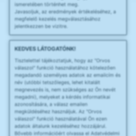
ismeretében történhet meg.
Javasoljuk, az eredmények értékeléséhez, a
megfelelő kezelés megválasztásához
jelentkezzen be vizitre.
KEDVES LÁTOGATÓNK!
Tisztelettel tájékoztatjuk, hogy az "Orvos
válaszol" funkció használatához kötelezően
megadandó személyes adatok az emailcím és
név (utóbbi tetszőleges, lehet kitalált
megnevezés is, nem szükséges az Ön nevét
megadni), melyeket a kérdés informatikai
azonosítására, a válasz emailen
megküldéséhez használjuk. Az "Orvos
válaszol" funkció használatával Ön ezen
adatok általunk kezeléséhez hozzájárul.
Bővebb információért olvassa el Adatvédelmi