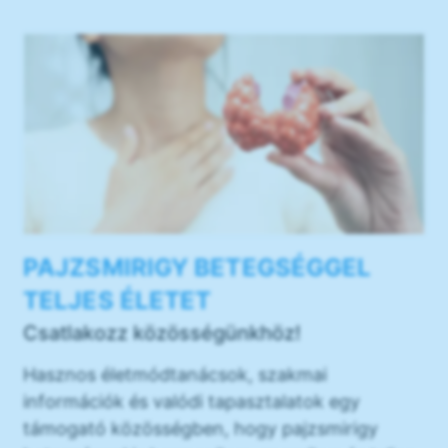
PAJZSMIRIGY BETEGSÉGGEL
TELJES ÉLETET
Csatlakozz közösségünkhöz!
Hasznos életmódtanácsok, szakmai
információk és valódi tapasztalatok egy
támogató közösségben, hogy pajzsmirigy