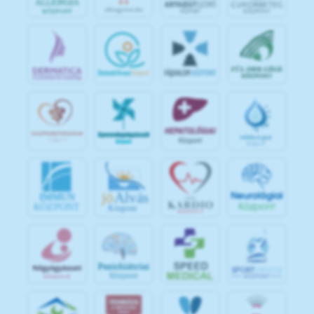
jó
Alvás
IMMUN
KÖZPONT
Központ
S
POR
T
O
R
V
OS
I
KÖ
ZPON
T