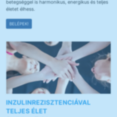
betegséggel is harmonikus, energikus és teljes
életet élhess.
BELÉPEK!
INZULINREZISZTENCIÁVAL
TELJES ÉLET