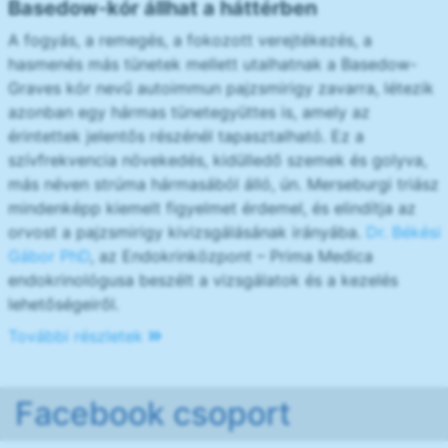
Basedow-kór állhat a háttérben
A fogyás, a remegés, a fokozott verejtékezés, a
hasmenés más tünetek mellett utalhatnak a Basedow-
Graves kór nevű autoimmun pajzsmirigy zavarra, létezik
azonban egy hármas tünetegyüttes is, amely az
érintettek jelentős részénél tapasztalható. Ez a
szívfrekvencia növekedés, kidülledő szemek és golyva,
más néven strúma hármasából álló, ún. Merseburgi triász
mindenképp kiemelt figyelmet érdemel, és elindítja az
orvost a pajzsmirigy kivizsgálásának irányába.
Dr. Békési
Gábor PhD
, az Endokrinközpont – Prima Medica
endokrinológusa beszélt a vizsgálatok és a kezelés
lehetőségeiről.
További részletek
Facebook csoport