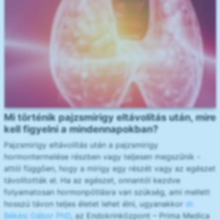
Mi történik pajzsmirigy eltávolítás után, mire
kell figyelni a mindennapokban?
Pajzsmirigy eltávolítás után a pajzsmirigy
hormontermelése részben vagy teljesen megszűnik -
attól függően, hogy a mirigy egy részét vagy az egészet
távolították el. Ha az egészet, onnantól kezdve
folyamatosan hormonpótlásra van szükség, ami mellett
hosszú távon teljes életet lehet élni, ugyanakkor
dr.
Békési Gábor PhD
, az Endokrinközpont – Prima Medica