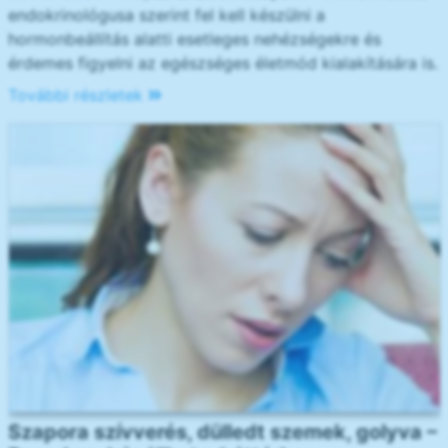
endokrinológusa szerint fel kell készülni a
hormonbeállítás alatti esetleges nehézségekre és
érdemes figyelni az egészséges életmód kialakítására is.
További részletek
Szapora szívverés, dülledt szemek, golyva –