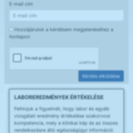
E-mail cím
Hozzájárulok a kérdésem megjelenéséhez a
honlapon
Kérdés elküldése
LABOREREDMÉNYEK ÉRTÉKELÉSE
Felhívjuk a figyelmét, hogy labor és egyéb
vizsgálati eredmény értékelése szakorvosi
kompetencia, mely a klinikai kép és az összes
rendelkezésre álló egészségügyi információ