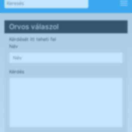
Orvos válaszol
Kérdését itt teheti fel
Név
Kérdés