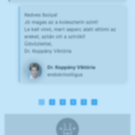
Kedves Ibolya!
Jó magas az a koleszterin szint!
Le kell vinni, mert seperc alatt eltömi az
ereket, aztán ott a sztrók!!
Üdvözlettel,
Dr. Koppány Viktória
Dr. Koppány Viktória
endokrinológus
1
2
3
4
5
»