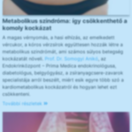
Metabolikus szindróma: így csökkenthető a
komoly kockázat
A magas vérnyomás, a hasi elhízás, az emelkedett
vércukor, a kóros vérzsírok együttesen hozzák létre a
metabolikus szindrómát, ami számos súlyos betegség
kockázatát növeli.
Prof. Dr. Somogyi Anikó
, az
Endokrinközpont – Prima Medica endokrinológusa,
diabetológus, belgyógyász, a zsíranyagcsere-zavarok
specialistája arról beszélt, miért esik egyre több szó a
kardiometabolikus kockázatról és hogyan lehet ezt
csökkenteni.
További részletek