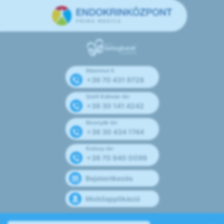
Mammut II
+36 70 431 9728
Széll Kálmán tér
+36 30 141 4242
Bosnyák tér
+36 30 434 1744
Kolosy tér
+36 70 940 0099
Bejelentkezés
Mobilapplikáció