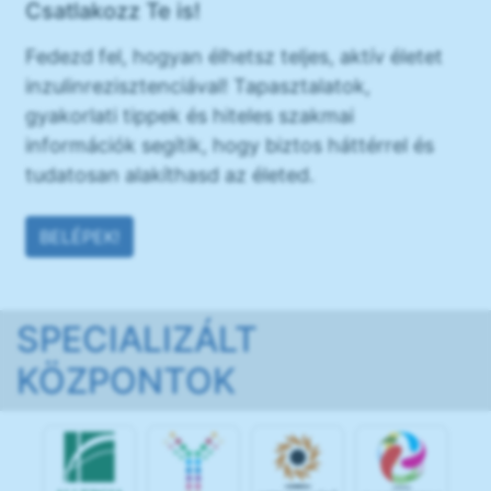
Csatlakozz Te is!
Fedezd fel, hogyan élhetsz teljes, aktív életet
inzulinrezisztenciával! Tapasztalatok,
gyakorlati tippek és hiteles szakmai
információk segítik, hogy biztos háttérrel és
tudatosan alakíthasd az életed.
BELÉPEK!
SPECIALIZÁLT
KÖZPONTOK