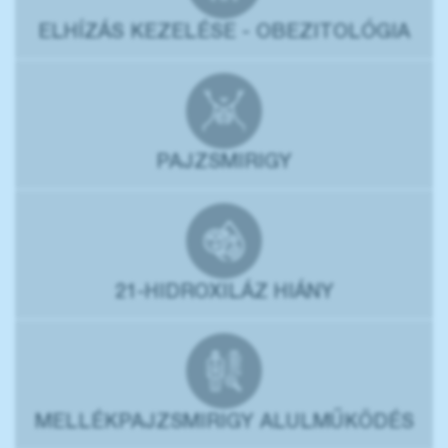
ELHÍZÁS KEZELÉSE - OBEZITOLÓGIA
PAJZSMIRIGY
21-HIDROXILÁZ HIÁNY
MELLÉKPAJZSMIRIGY ALULMŰKÖDÉS