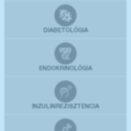
DIABETOLÓGIA
ENDOKRINOLÓGIA
INZULINREZISZTENCIA