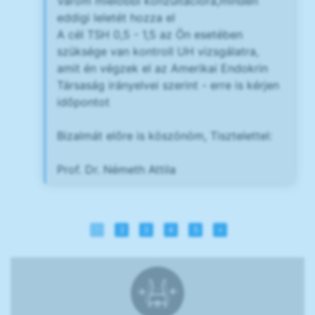
Várom mielőbbi konzultációra,minden
eddigi leletét hozza el
A cél TSH 0,5 - 1,5 az Ön esetében
szüksége van kontroll UH vizsgálatra,
amit én végzek el az Amerikai Endokrin
Társaság irányelvei szerint - erre is kérjen
időpontot
Bizalmát előre is köszönöm, Tisztelettel:
Prof. Dr. Németh Attila
1
2
3
4
5
»