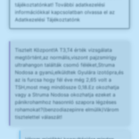
tájékoztatónkat! További adatkezelési
információkkal kapcsolatban olvassa el az
Adatkezelési Tájékoztatónk
Tisztelt Központ!A T3,T4 érték vizsgálata
megtörtént,az normális,viszont pajzsmirigy
ultrahangon találták csomó féléket,Struma
Nodosa a gyanú,elküldtek Gyulára izotópra,és
az is furcsa hogy fél éve még 2,65 volt a
TSH,most meg mindössze 0,18.Ez okozhatja
vagy a Struma Nodosa okozhatja ezeket a
pánikrohamhoz hasonnló szapora légzéses
rohamokat?(benzodiazepinre elmúlik)Várom
tisztelettel válaszát!