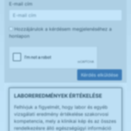
E-mail cím
Hozzájárulok a kérdésem megjelenéséhez a
honlapon
Kérdés elküldése
LABOREREDMÉNYEK ÉRTÉKELÉSE
Felhívjuk a figyelmét, hogy labor és egyéb
vizsgálati eredmény értékelése szakorvosi
kompetencia, mely a klinikai kép és az összes
rendelkezésre álló egészségügyi információ