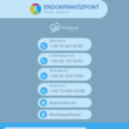
Mammut II
+36 70 431 9728
Széll Kálmán tér
+36 30 141 4242
Bosnyák tér
+36 30 434 1744
Kolosy tér
+36 70 940 0099
Bejelentkezés
Mobilapplikáció