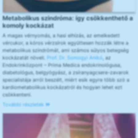
Metabolikus szindróma: így csökkenthető a
komoly kockázat
A magas vérnyomás, a hasi elhízás, az emelkedett
vércukor, a kóros vérzsírok együttesen hozzák létre a
metabolikus szindrómát, ami számos súlyos betegség
kockázatát növeli.
Prof. Dr. Somogyi Anikó
, az
Endokrinközpont – Prima Medica endokrinológusa,
diabetológus, belgyógyász, a zsíranyagcsere-zavarok
specialistája arról beszélt, miért esik egyre több szó a
kardiometabolikus kockázatról és hogyan lehet ezt
csökkenteni.
További részletek