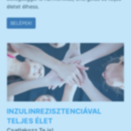
életet élhess.
BELÉPEK!
INZULINREZISZTENCIÁVAL
TELJES ÉLET
Csatlakozz Te is!