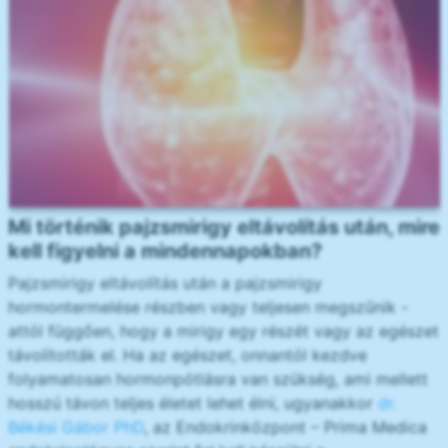
Mi történik pajzsmirigy eltávolítás után, mire
kell figyelni a mindennapokban?
Pajzsmirigy eltávolítás után a pajzsmirigy
hormontermelése részben vagy teljesen megszűnik -
attól függően, hogy a mirigy egy részét vagy az egészet
távolították el. Ha az egészet, onnantól kezdve
folyamatosan hormonpótlásra van szükség, ami mellett
hosszú távon teljes életet lehet élni, ugyanakkor
dr.
Békési Gábor PhD
, az Endokrinközpont – Prima Medica