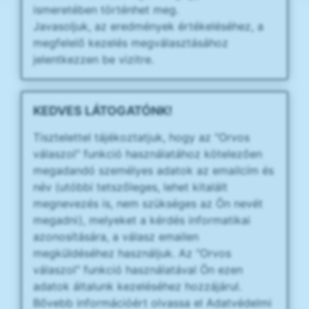
ismeretében történhet meg.
Javasoljuk, az eredmények értékeléséhez, a
megfelelő kezelés megválasztásához
jelentkezzen be vizitre.
KEDVES LÁTOGATÓNK!
Tisztelettel tájékoztatjuk, hogy az "Orvos
válaszol" funkció használatához kötelezően
megadandó személyes adatok az emailcím és
név (utóbbi tetszőleges, lehet kitalált
megnevezés is, nem szükséges az Ön nevét
megadni), melyeket a kérdés informatikai
azonosítására, a válasz emailen
megküldéséhez használjuk. Az "Orvos
válaszol" funkció használatával Ön ezen
adatok általunk kezeléséhez hozzájárul.
Bővebb információért olvassa el Adatvédelmi