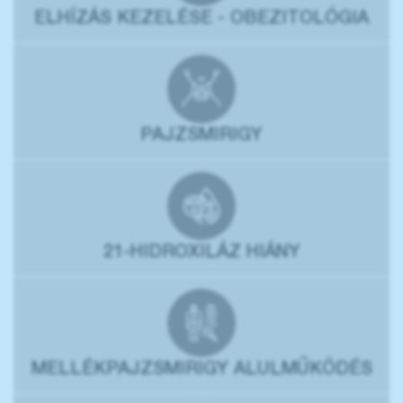
ELHÍZÁS KEZELÉSE - OBEZITOLÓGIA
PAJZSMIRIGY
21-HIDROXILÁZ HIÁNY
MELLÉKPAJZSMIRIGY ALULMŰKÖDÉS