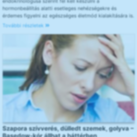
endokrinológusa szerint fel kell készülni a
hormonbeállítás alatti esetleges nehézségekre és
érdemes figyelni az egészséges életmód kialakítására is.
További részletek
Szapora szívverés, dülledt szemek, golyva –
Basedow-kór állhat a háttérben