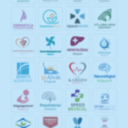
jó
Alvás
IMMUN
KÖZPONT
Központ
S
POR
T
O
R
V
OS
I
KÖ
ZPON
T