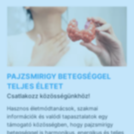
PAJZSMIRIGY BETEGSÉGGEL
TELJES ÉLETET
Csatlakozz közösségünkhöz!
Hasznos életmódtanácsok, szakmai
információk és valódi tapasztalatok egy
támogató közösségben, hogy pajzsmirigy
betegséggel is harmonikus, energikus és teljes