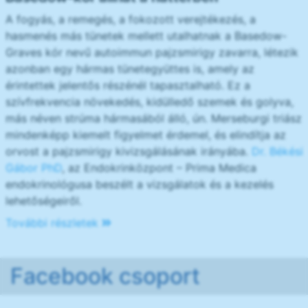
A fogyás, a remegés, a fokozott verejtékezés, a
hasmenés más tünetek mellett utalhatnak a Basedow-
Graves kór nevű autoimmun pajzsmirigy zavarra, létezik
azonban egy hármas tünetegyüttes is, amely az
érintettek jelentős részénél tapasztalható. Ez a
szívfrekvencia növekedés, kidülledő szemek és golyva,
más néven strúma hármasából álló, ún. Merseburgi triász
mindenképp kiemelt figyelmet érdemel, és elindítja az
orvost a pajzsmirigy kivizsgálásának irányába.
Dr. Békési
Gábor PhD
, az Endokrinközpont – Prima Medica
endokrinológusa beszélt a vizsgálatok és a kezelés
lehetőségeiről.
További részletek
Facebook csoport