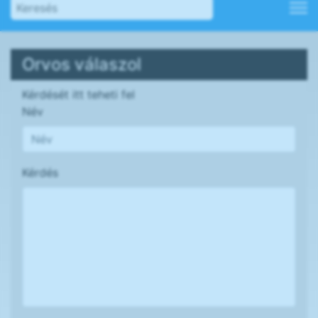
Orvos válaszol
Kérdését itt teheti fel
Név
Kérdés