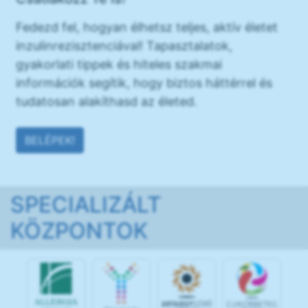
Fedezd fel, hogyan élhetsz teljes, aktív életet
inzulinrezisztenciával! Tapasztalatok,
gyakorlati tippek és hiteles szakmai
információk segítik, hogy biztos háttérrel és
tudatosan alakíthasd az életed.
BELÉPEK!
SPECIALIZÁLT
KÖZPONTOK