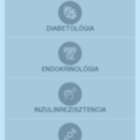
DIABETOLÓGIA
ENDOKRINOLÓGIA
INZULINREZISZTENCIA