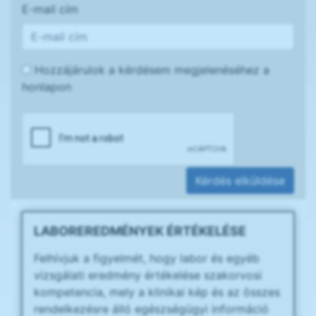
E-mail cím
Hozzájárulok a kérdésem megjelenéséhez a
honlapon
Kérdés elküldése
LABOREREDMÉNYEK ÉRTÉKELÉSE
Felhívjuk a figyelmét, hogy labor és egyéb
vizsgálati eredmény értékelése szakorvosi
kompetencia, mely a klinikai kép és az összes
rendelkezésre álló egészségügyi információ