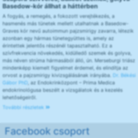
Basedow-kór állhat a háttérben
A fogyás, a remegés, a fokozott verejtékezés, a
hasmenés más tünetek mellett utalhatnak a Basedow-
Graves kór nevű autoimmun pajzsmirigy zavarra, létezik
azonban egy hármas tünetegyüttes is, amely az
érintettek jelentős részénél tapasztalható. Ez a
szívfrekvencia növekedés, kidülledő szemek és golyva,
más néven strúma hármasából álló, ún. Merseburgi triász
mindenképp kiemelt figyelmet érdemel, és elindítja az
orvost a pajzsmirigy kivizsgálásának irányába.
Dr. Békési
Gábor PhD
, az Endokrinközpont – Prima Medica
endokrinológusa beszélt a vizsgálatok és a kezelés
lehetőségeiről.
További részletek
Facebook csoport