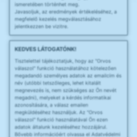
ismeretében történhet meg.
Javasoljuk, az eredmények értékeléséhez, a
megfelelő kezelés megválasztásához
jelentkezzen be vizitre.
KEDVES LÁTOGATÓNK!
Tisztelettel tájékoztatjuk, hogy az "Orvos
válaszol" funkció használatához kötelezően
megadandó személyes adatok az emailcím és
név (utóbbi tetszőleges, lehet kitalált
megnevezés is, nem szükséges az Ön nevét
megadni), melyeket a kérdés informatikai
azonosítására, a válasz emailen
megküldéséhez használjuk. Az "Orvos
válaszol" funkció használatával Ön ezen
adatok általunk kezeléséhez hozzájárul.
Bővebb információért olvassa el Adatvédelmi