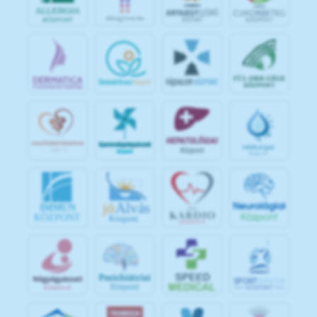
jó
Alvás
IMMUN
KÖZPONT
Központ
S
POR
T
O
R
V
OS
I
KÖ
ZPON
T