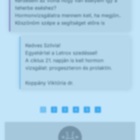
Kérdésem az volna hogy van esélyem így a
teherbe eséshez?
Hormonvizsgálatra mennem kell, ha megjön..
Köszönöm szépe a segítséget előre is
Kedves Szilvia!
Egyetértel a Letrox szedéssel!
A ciklus 21. napján is kell hormon
vizsgálat: progeszteron és prolaktin.
Koppány Viktória dr.
1
2
3
4
5
»