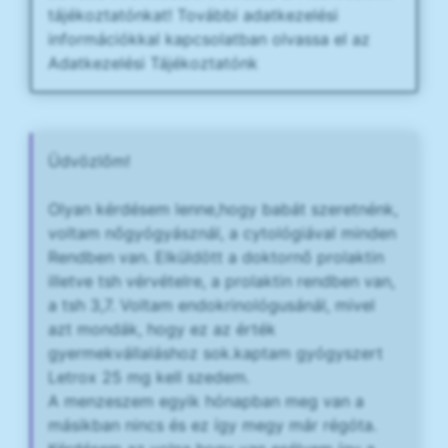
tájékoztatónkat! További adatkezelési
információkkal kapcsolatban olvassa el az
Adatkezelési Tájékoztatónk
Üdvözlőm!
Olyan kérdésem lenne,hogy babát szeretnénk,
voltam nőgyógyásznál, a cytológiával minden
Rendben van. Elküldött a doktornő prolaktin
illetve tsh vérvételre, a prolaktin rendben van,
a tsh 3,7. Voltam endokrinológusánál, mivel
azt mondák, hogy ez az érték
gyermekvállaláshoz sok.kaptam gyógyszert
Letrox 25 mg kell szedem.
A menzeszem egyik hónapban meg van a
másikban nincs és ez így megy már régóta.