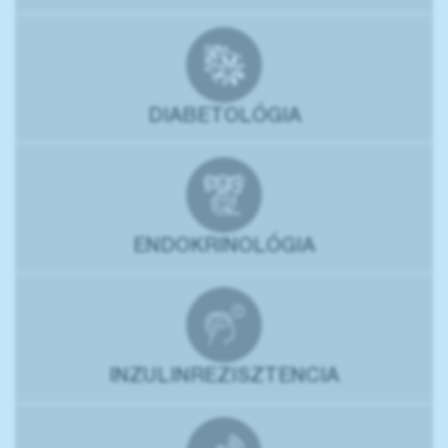
DIABETOLÓGIA
ENDOKRINOLÓGIA
INZULINREZISZTENCIA