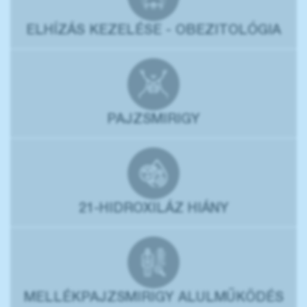
ELHÍZÁS KEZELÉSE - OBEZITOLÓGIA
PAJZSMIRIGY
21-HIDROXILÁZ HIÁNY
MELLÉKPAJZSMIRIGY ALULMŰKÖDÉS