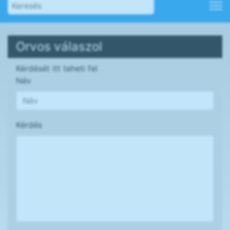
Orvos válaszol
Kérdését itt teheti fel
Név
Kérdés