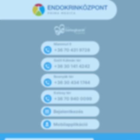
Mammut II
+36 70 431 9728
Széll Kálmán tér
+36 30 141 4242
Bosnyák tér
+36 30 434 1744
Kolosy tér
+36 70 940 0099
Bejelentkezés
Mobilapplikáció