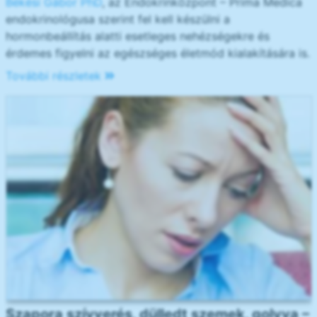
Békési Gábor PhD
, az Endokrinközpont – Prima Medica
endokrinológusa szerint fel kell készülni a
hormonbeállítás alatti esetleges nehézségekre és
érdemes figyelni az egészséges életmód kialakítására is.
További részletek
Szapora szívverés, dülledt szemek, golyva –