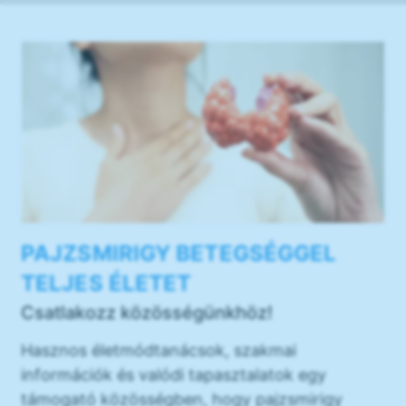
PAJZSMIRIGY BETEGSÉGGEL
TELJES ÉLETET
Csatlakozz közösségünkhöz!
Hasznos életmódtanácsok, szakmai
információk és valódi tapasztalatok egy
támogató közösségben, hogy pajzsmirigy