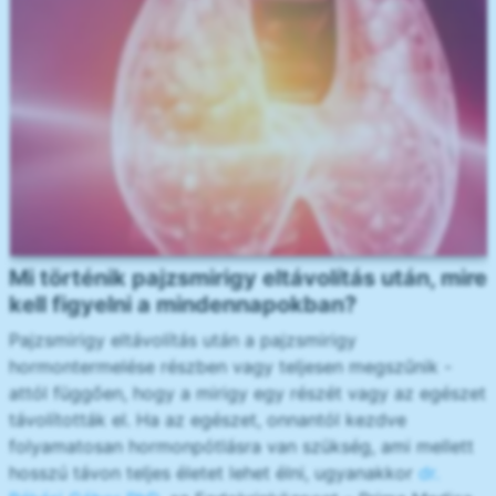
Mi történik pajzsmirigy eltávolítás után, mire
kell figyelni a mindennapokban?
Pajzsmirigy eltávolítás után a pajzsmirigy
hormontermelése részben vagy teljesen megszűnik -
attól függően, hogy a mirigy egy részét vagy az egészet
távolították el. Ha az egészet, onnantól kezdve
folyamatosan hormonpótlásra van szükség, ami mellett
hosszú távon teljes életet lehet élni, ugyanakkor
dr.