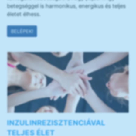
betegséggel is harmonikus, energikus és teljes
életet élhess.
BELÉPEK!
INZULINREZISZTENCIÁVAL
TELJES ÉLET