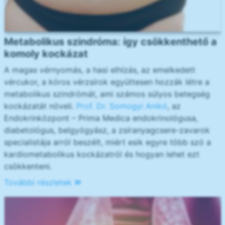
Metabolikus szindróma: így csökkenthető a
komoly kockázat
A magas vérnyomás, a hasi elhízás, az emelkedett
vércukor, a kóros vérzsírok együttesen hozzák létre a
metabolikus szindrómát, ami számos súlyos betegség
kockázatát növeli.
Prof. Dr. Somogyi Anikó
, az
Endokrinközpont – Prima Medica endokrinológusa,
diabetológus, belgyógyász, a zsíranyagcsere-zavarok
specialistája arról beszélt, miért esik egyre több szó a
kardiometabolikus kockázatról és hogyan lehet ezt
csökkenteni.
További részletek