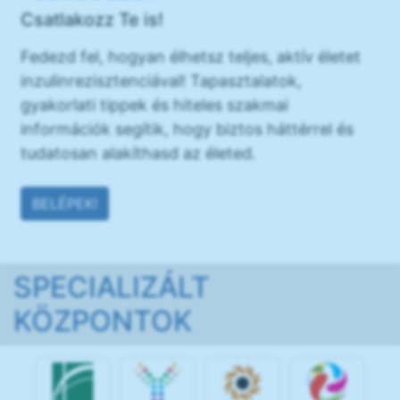
Csatlakozz Te is!
Fedezd fel, hogyan élhetsz teljes, aktív életet
inzulinrezisztenciával! Tapasztalatok,
gyakorlati tippek és hiteles szakmai
információk segítik, hogy biztos háttérrel és
tudatosan alakíthasd az életed.
BELÉPEK!
SPECIALIZÁLT
KÖZPONTOK