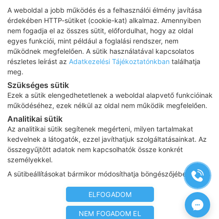
A weboldal a jobb működés és a felhasználói élmény javítása
érdekében HTTP-sütiket (cookie-kat) alkalmaz. Amennyiben
nem fogadja el az összes sütit, előfordulhat, hogy az oldal
Adatkezelési tájékoztató
egyes funkciói, mint például a foglalási rendszer, nem
működnek megfelelően. A sütik használatával kapcsolatos
Impresszum
részletes leírást az
Adatkezelési Tájékoztatónkban
találhatja
Adatvédelmi tájékoztató
meg.
Szükséges sütik
ÁSZF
Ezek a sütik elengedhetetlenek a weboldal alapvető funkcióinak
Karrier
működéséhez, ezek nélkül az oldal nem működik megfelelően.
Analitikai sütik
Az oldalon feltüntetett árak az ÁFÁ-t tartalmazzák!
Az analitikai sütik segítenek megérteni, milyen tartalmakat
A képek a
Shutterstock.com
és a
Canva.com
licence alapján
kedvelnek a látogatók, ezzel javíthatjuk szolgáltatásainkat. Az
kerültek felhasználásra.
összegyűjtött adatok nem kapcsolhatók össze konkrét
Copyright 2026 ©
Prima Medica Egészségközpontok
. Minden jog
személyekkel.
fenntartva
A sütibeállításokat bármikor módosíthatja böngészőjében.
Designed by
www.free-dimension.hu
, Programed by
Appon
&
György Nándor
ELFOGADOM
NEM FOGADOM EL