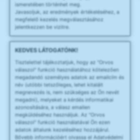
ismeretében történhet meg.
Javasoljuk, az eredmények értékeléséhez, a
megfelelő kezelés megválasztásához
jelentkezzen be vizitre.
KEDVES LÁTOGATÓNK!
Tisztelettel tájékoztatjuk, hogy az "Orvos
válaszol" funkció használatához kötelezően
megadandó személyes adatok az emailcím és
név (utóbbi tetszőleges, lehet kitalált
megnevezés is, nem szükséges az Ön nevét
megadni), melyeket a kérdés informatikai
azonosítására, a válasz emailen
megküldéséhez használjuk. Az "Orvos
válaszol" funkció használatával Ön ezen
adatok általunk kezeléséhez hozzájárul.
Bővebb információért olvassa el Adatvédelmi