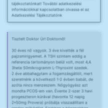
tájékoztatónkat! További adatkezelési
információkkal kapcsolatban olvassa el az
Adatkezelési Tájékoztatónk
Tisztelt Doktor Úr! Doktornő!
30 éves nő vagyok. 3 éve kivették a fél
pajzsmirigyemet. A TSH szintem eddig a
referencia tartományon belül volt, most 4,4.
3hete 50mikrogramm L-Thyroxint szedek.
2 éve abbahagytam a fogamzásgátlót, mert
szeretnénk a következő 1-2 évben babát, de
azóta nincs menzeszem. Nőgyógyász azt
mondta PCOS-em van. Évente 2-szer 3 havi
progeszteron kúrával (havonta 12 napig
2*50mg Provera) próbálja visszaállítani a