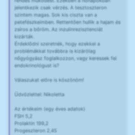
rendes működést. Ezekben a hónapokban
jelentkezik csak vérzés. A tesztoszteron
szintem magas. Sok kis ciszta van a
petefészkeimben. Rettentően hullik a hajam és
zsíros a bőröm. Az inzulinrezisztenciát
kizárták.
Érdeklődni szeretnék, hogy ezekkel a
problémákkal továbbra is kizárólag
nőgyógyász foglalkozzon, vagy keressek fel
endokrinológust is?
Válaszukat előre is köszönöm!
Üdvözlettel: Nikoletta
Az értékeim (egy éves adatok)
FSH 5,2
Prolaktin 199,2
Progeszteron 2,45