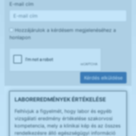
E-mail cím
Hozzájárulok a kérdésem megjelenéséhez a
honlapon
Kérdés elküldése
LABOREREDMÉNYEK ÉRTÉKELÉSE
Felhívjuk a figyelmét, hogy labor és egyéb
vizsgálati eredmény értékelése szakorvosi
kompetencia, mely a klinikai kép és az összes
rendelkezésre álló egészségügyi információ