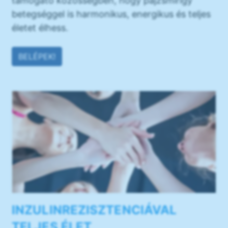
támogató közösségben, hogy pajzsmirigy
betegséggel is harmonikus, energikus és teljes
életet élhess.
BELÉPEK!
INZULINREZISZTENCIÁVAL
TELJES ÉLET