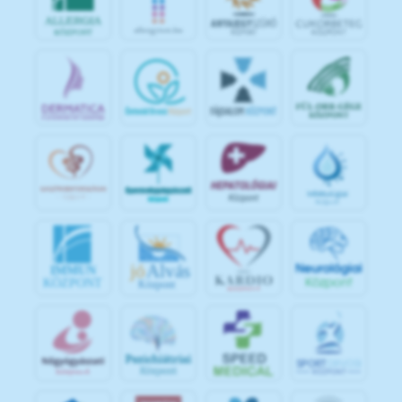
jó
Alvás
IMMUN
KÖZPONT
Központ
S
POR
T
O
R
V
OS
I
KÖ
ZPON
T