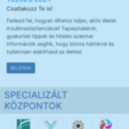
Csatlakozz Te is!
Fedezd fel, hogyan élhetsz teljes, aktív életet
inzulinrezisztenciával! Tapasztalatok,
gyakorlati tippek és hiteles szakmai
információk segítik, hogy biztos háttérrel és
tudatosan alakíthasd az életed.
BELÉPEK!
SPECIALIZÁLT
KÖZPONTOK