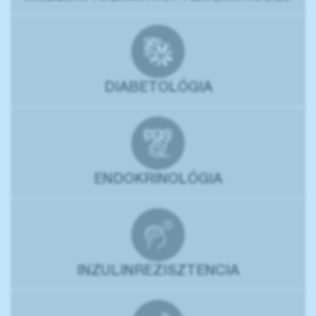
DIABETOLÓGIA
ENDOKRINOLÓGIA
INZULINREZISZTENCIA