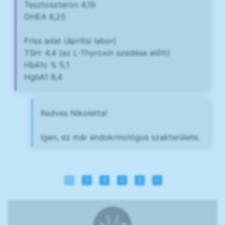
Tesztoszteron 4,19
DHEA 6,25
Friss adat (áprilisi labor)
TSH: 4,4 (az L-Thyroxin szedése előtt)
HbA1c % 5,1
HgbA1 6,4
Kedves Nikoletta!
Igen, ez már endokrinológus szakterülete.
1
2
3
4
5
»