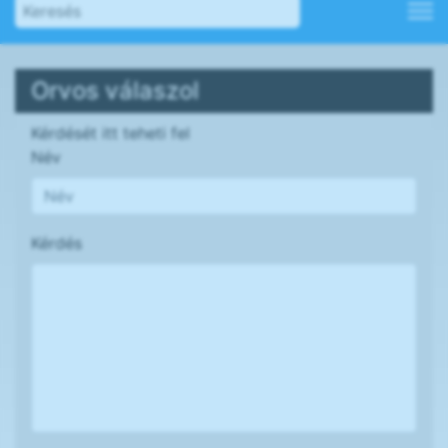
Orvos válaszol
Kérdését itt teheti fel
Név
Kérdés