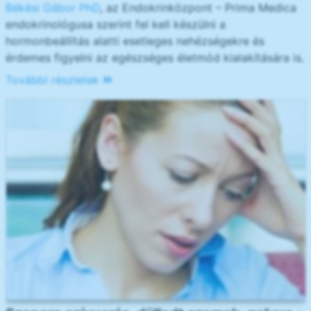
Békési Gábor PhD
, az Endokrinközpont – Prima Medica
endokrinológusa szerint fel kell készülni a
hormonbeállítás alatti esetleges nehézségekre és
érdemes figyelni az egészséges életmód kialakítására is.
További részletek