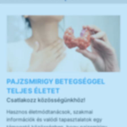
PAJZSMIRIGY BETEGSÉGGEL
TELJES ÉLETET
Csatlakozz közösségünkhöz!
Hasznos életmódtanácsok, szakmai
információk és valódi tapasztalatok egy