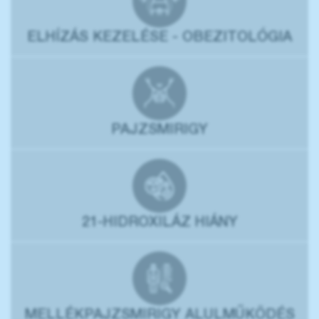
ELHÍZÁS KEZELÉSE - OBEZITOLÓGIA
PAJZSMIRIGY
21-HIDROXILÁZ HIÁNY
MELLÉKPAJZSMIRIGY ALULMŰKÖDÉS