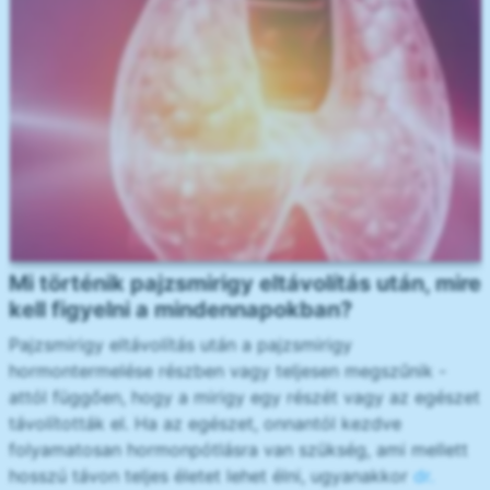
Mi történik pajzsmirigy eltávolítás után, mire
kell figyelni a mindennapokban?
Pajzsmirigy eltávolítás után a pajzsmirigy
hormontermelése részben vagy teljesen megszűnik -
attól függően, hogy a mirigy egy részét vagy az egészet
távolították el. Ha az egészet, onnantól kezdve
folyamatosan hormonpótlásra van szükség, ami mellett
hosszú távon teljes életet lehet élni, ugyanakkor
dr.