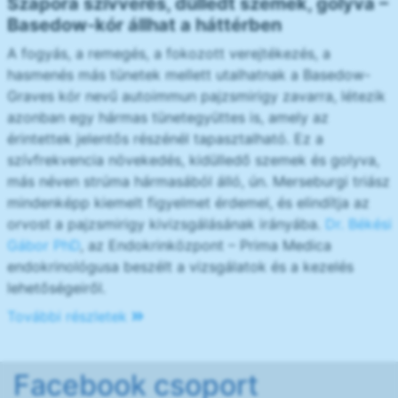
Szapora szívverés, dülledt szemek, golyva –
Basedow-kór állhat a háttérben
A fogyás, a remegés, a fokozott verejtékezés, a
hasmenés más tünetek mellett utalhatnak a Basedow-
Graves kór nevű autoimmun pajzsmirigy zavarra, létezik
azonban egy hármas tünetegyüttes is, amely az
érintettek jelentős részénél tapasztalható. Ez a
szívfrekvencia növekedés, kidülledő szemek és golyva,
más néven strúma hármasából álló, ún. Merseburgi triász
mindenképp kiemelt figyelmet érdemel, és elindítja az
orvost a pajzsmirigy kivizsgálásának irányába.
Dr. Békési
Gábor PhD
, az Endokrinközpont – Prima Medica
endokrinológusa beszélt a vizsgálatok és a kezelés
lehetőségeiről.
További részletek
Facebook csoport