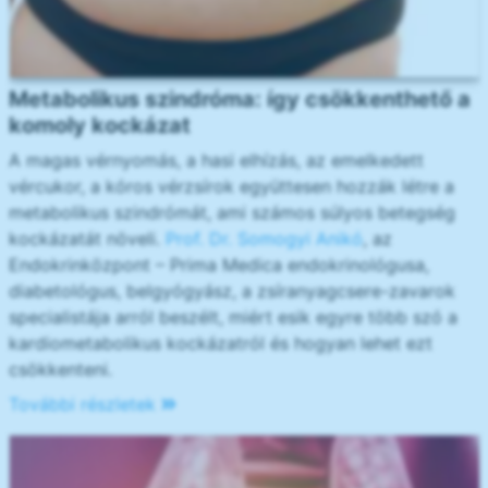
Metabolikus szindróma: így csökkenthető a
komoly kockázat
A magas vérnyomás, a hasi elhízás, az emelkedett
vércukor, a kóros vérzsírok együttesen hozzák létre a
metabolikus szindrómát, ami számos súlyos betegség
kockázatát növeli.
Prof. Dr. Somogyi Anikó
, az
Endokrinközpont – Prima Medica endokrinológusa,
diabetológus, belgyógyász, a zsíranyagcsere-zavarok
specialistája arról beszélt, miért esik egyre több szó a
kardiometabolikus kockázatról és hogyan lehet ezt
csökkenteni.
További részletek