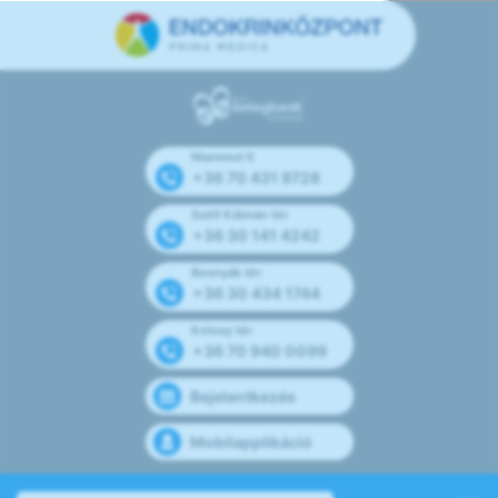
Mammut II
+36 70 431 9728
Széll Kálmán tér
+36 30 141 4242
Bosnyák tér
+36 30 434 1744
Kolosy tér
+36 70 940 0099
Bejelentkezés
Mobilapplikáció