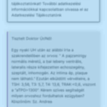
tájékoztatónkat! További adatkezelési
információkkal kapcsolatban olvassa el az
Adatkezelési Tájékoztatónk
Tisztelt Doktor Úr/Nő!
Egy nyaki UH után az alábbi írta a
szakrendelőben az orvos: " A pajzsmirigy
normális méretű, a bal lebeny ventrális,
lateralis része kifejezetten echoszegény,
szeptált, inhomogén. Az intima ép, plaque
nem látható." Ezután elküldött vérvételre, a
TSH: 3,56, T3: 5,7, T4: 13,6, TRAK:<0,8, viszont
a "aTPO>1300". Kérem szíves segítségét
milyen orvoshoz fordulhatok ezügyben?
Köszönöm: Sz. Andrea