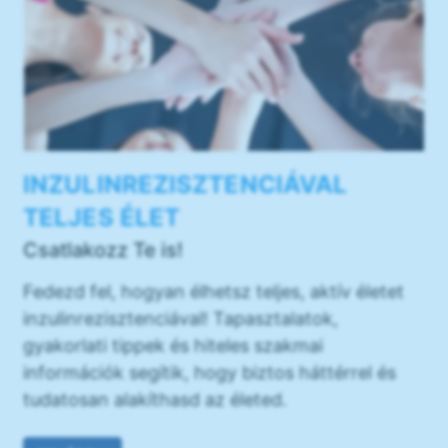
INZULINREZISZTENCIÁVAL
TELJES ÉLET
Csatlakozz Te is!
Fedezd fel, hogyan élhetsz teljes, aktív életet
inzulinrezisztenciával! Tapasztalatok,
gyakorlati tippek és hiteles szakmai
információk segítik, hogy biztos háttérrel és
tudatosan alakíthasd az életed.