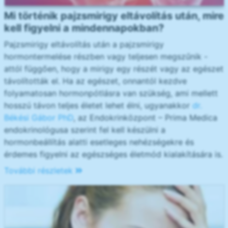
Mi történik pajzsmirigy eltávolítás után, mire
kell figyelni a mindennapokban?
Pajzsmirigy eltávolítás után a pajzsmirigy
hormontermelése részben vagy teljesen megszűnik -
attól függően, hogy a mirigy egy részét vagy az egészet
távolították el. Ha az egészet, onnantól kezdve
folyamatosan hormonpótlásra van szükség, ami mellett
hosszú távon teljes életet lehet élni, ugyanakkor
dr.
Békési Gábor PhD
, az Endokrinközpont – Prima Medica
endokrinológusa szerint fel kell készülni a
hormonbeállítás alatti esetleges nehézségekre és
érdemes figyelni az egészséges életmód kialakítására is.
További részletek