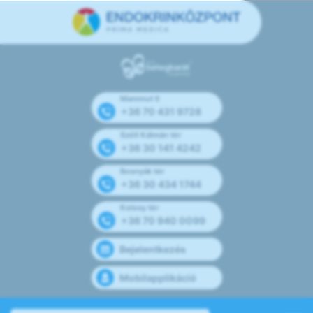
Mammut II
+36 70 431 9728
Széll Kálmán tér
+36 30 141 4242
Bosnyák tér
+36 30 434 1744
Kolosy tér
+36 70 940 0099
Bejelentkezés
Mobilapplikáció