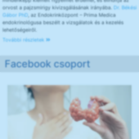
orvost a pajzsmirigy kivizsgálásának irányába.
Dr. Békési
Gábor PhD
, az Endokrinközpont – Prima Medica
endokrinológusa beszélt a vizsgálatok és a kezelés
lehetőségeiről.
További részletek
Facebook csoport