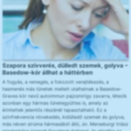
Szapora szívverés, dülledt szemek, golyva –
Basedow-kór állhat a háttérben
A fogyás, a remegés, a fokozott verejtékezés, a
hasmenés más tünetek mellett utalhatnak a Basedow-
Graves kór nevű autoimmun pajzsmirigy zavarra, létezik
azonban egy hármas tünetegyüttes is, amely az
érintettek jelentős részénél tapasztalható. Ez a
szívfrekvencia növekedés, kidülledő szemek és golyva,
más néven strúma hármasából álló, ún. Merseburgi triász
mindenképp kiemelt figyelmet érdemel, és elindítja az