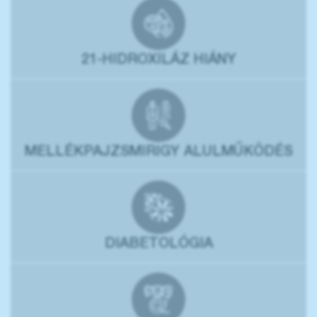
21-HIDROXILÁZ HIÁNY
MELLÉKPAJZSMIRIGY ALULMŰKÖDÉS
DIABETOLÓGIA