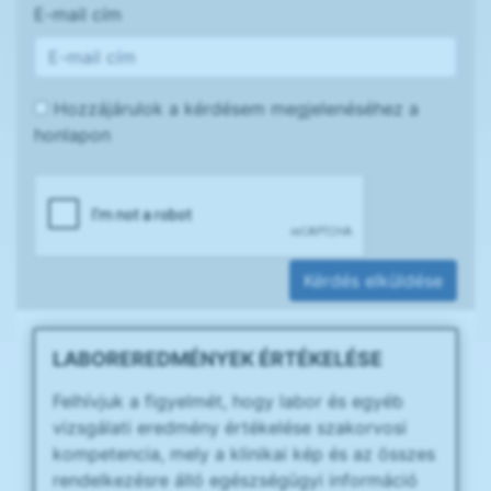
E-mail cím
Hozzájárulok a kérdésem megjelenéséhez a
honlapon
Kérdés elküldése
LABOREREDMÉNYEK ÉRTÉKELÉSE
Felhívjuk a figyelmét, hogy labor és egyéb
vizsgálati eredmény értékelése szakorvosi
kompetencia, mely a klinikai kép és az összes
rendelkezésre álló egészségügyi információ