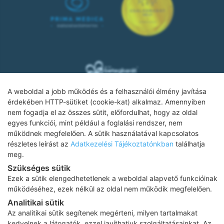
A weboldal a jobb működés és a felhasználói élmény javítása
érdekében HTTP-sütiket (cookie-kat) alkalmaz. Amennyiben
nem fogadja el az összes sütit, előfordulhat, hogy az oldal
Adatkezelési tájékoztató
egyes funkciói, mint például a foglalási rendszer, nem
működnek megfelelően. A sütik használatával kapcsolatos
Impresszum
részletes leírást az
Adatkezelési Tájékoztatónkban
találhatja
meg.
Adatvédelmi tájékoztató
Szükséges sütik
ÁSZF
Ezek a sütik elengedhetetlenek a weboldal alapvető funkcióinak
működéséhez, ezek nélkül az oldal nem működik megfelelően.
Karrier
Analitikai sütik
Az oldalon feltüntetett árak az ÁFÁ-t tartalmazzák!
Az analitikai sütik segítenek megérteni, milyen tartalmakat
A képek a
Shutterstock.com
és a
Canva.com
licence alapján
kedvelnek a látogatók, ezzel javíthatjuk szolgáltatásainkat. Az