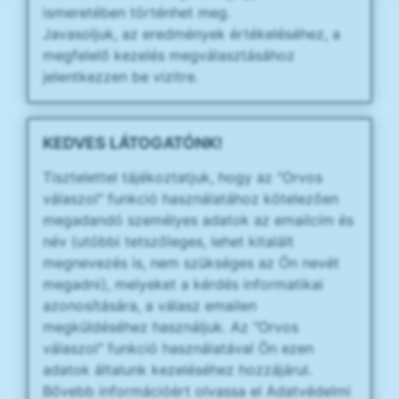
ismeretében történhet meg.
Javasoljuk, az eredmények értékeléséhez, a
megfelelő kezelés megválasztásához
jelentkezzen be vizitre.
KEDVES LÁTOGATÓNK!
Tisztelettel tájékoztatjuk, hogy az "Orvos
válaszol" funkció használatához kötelezően
megadandó személyes adatok az emailcím és
név (utóbbi tetszőleges, lehet kitalált
megnevezés is, nem szükséges az Ön nevét
megadni), melyeket a kérdés informatikai
azonosítására, a válasz emailen
megküldéséhez használjuk. Az "Orvos
válaszol" funkció használatával Ön ezen
adatok általunk kezeléséhez hozzájárul.
Bővebb információért olvassa el Adatvédelmi