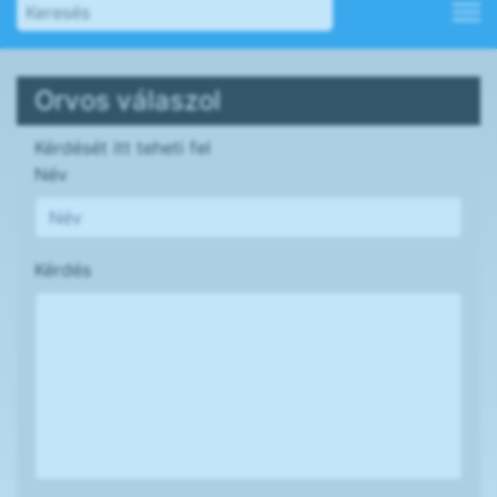
Orvos válaszol
Kérdését itt teheti fel
Név
Kérdés