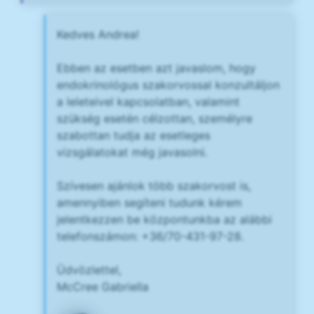
Kedves Andrea!
Ebben az esetben azt javaslom, hogy
endokrinológus szakorvossal konzultáljon
a leleteivel kapcsolatban, valamint
szükség esetén célzottan, személyre
szabottan tudja az esetleges
vizsgálatokat még javasolni.
Szívesen ajánlok több szakorvost is,
amennyiben segíteni tudunk kérem
jelentkezzen be központunkba az alábbi
telefonszámon: +36/70-431-97-28.
Üdvözlettel,
McCree Gabriella