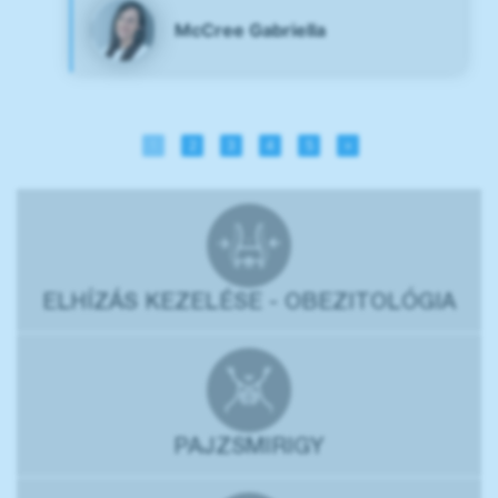
McCree Gabriella
1
2
3
4
5
»
ELHÍZÁS KEZELÉSE - OBEZITOLÓGIA
PAJZSMIRIGY