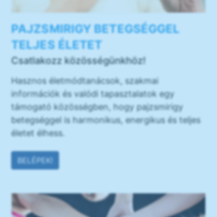
PAJZSMIRIGY BETEGSÉGGEL
TELJES ÉLETET
Csatlakozz közösségünkhöz!
Hasznos életmódtanácsok, szakmai
információk és valódi tapasztalatok egy
támogató közösségben, hogy pajzsmirigy
betegséggel is harmonikus, energikus és teljes
életet élhess.
BELÉPEK!