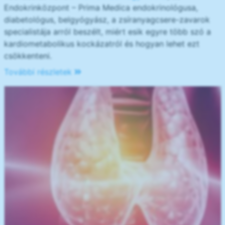
Endokrinközpont – Prima Medica endokrinológusa,
diabetológus, belgyógyász, a zsíranyagcsere-zavarok
specialistája arról beszélt, miért esik egyre több szó a
kardiometabolikus kockázatról és hogyan lehet ezt
csökkenteni.
További részletek