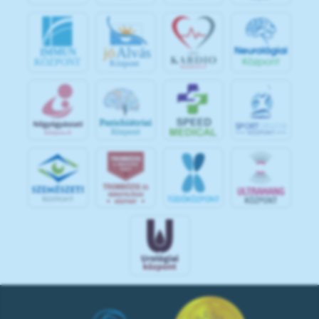
jó
Alvás
IMMUN
KÖZPONT
Központ
S
POR
T
O
R
V
OS
I
KÖ
ZPON
T