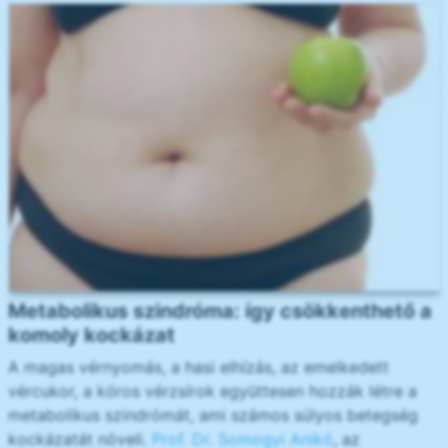
Metabolikus szindróma: így csökkenthető a
komoly kockázat
A magas vérnyomás, a hasi elhízás, az emelkedett
vércukor, a kóros vérzsírok együttesen hozzák létre a
metabolikus szindrómát, ami számos súlyos betegség
kockázatát növeli.
Prof. Dr. Somogyi Anikó
, az