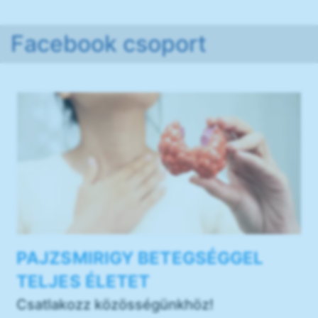
Facebook csoport
PAJZSMIRIGY BETEGSÉGGEL
TELJES ÉLETET
Csatlakozz közösségünkhöz!