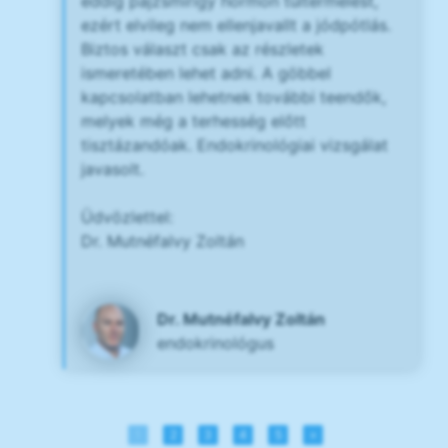
eddig pajzsmirigy hormon túltermelést,
ezért elvileg nem ellenjavallt a jódpótlás.
Biztos választ csak az részletek
ismeretében lehet adni. A göbbel
kapcsolatban lehetnek további teendők,
melyek még a terhesség előtt
tisztázandóak. Endokrinológiai vizsgálat
javasolt.
Üdvözlettel:
Dr. Mutnéfalvy Zoltán
Dr. Mutnéfalvy Zoltán
endokrinológus
1
2
3
4
5
»