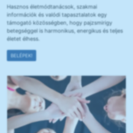
Hasznos életmódtanácsok, szakmai
információk és valódi tapasztalatok egy
támogató közösségben, hogy pajzsmirigy
betegséggel is harmonikus, energikus és teljes
életet élhess.
BELÉPEK!