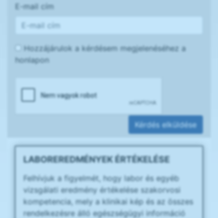
E-mail cím
Hozzájárulok a kérdésem megjelenéséhez a
honlapon
Kérdés elküldése
LABOREREDMÉNYEK ÉRTÉKELÉSE
Felhívjuk a figyelmét, hogy labor és egyéb
vizsgálati eredmény értékelése szakorvosi
kompetencia, mely a klinikai kép és az összes
rendelkezésre álló egészségügyi információ