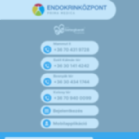
Mammut II
+36 70 431 9728
Széll Kálmán tér
+36 30 141 4242
Bosnyák tér
+36 30 434 1744
Kolosy tér
+36 70 940 0099
Bejelentkezés
Mobilapplikáció