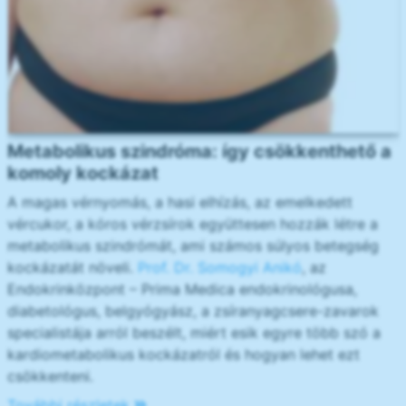
Metabolikus szindróma: így csökkenthető a
komoly kockázat
A magas vérnyomás, a hasi elhízás, az emelkedett
vércukor, a kóros vérzsírok együttesen hozzák létre a
metabolikus szindrómát, ami számos súlyos betegség
kockázatát növeli.
Prof. Dr. Somogyi Anikó
, az
Endokrinközpont – Prima Medica endokrinológusa,
diabetológus, belgyógyász, a zsíranyagcsere-zavarok
specialistája arról beszélt, miért esik egyre több szó a
kardiometabolikus kockázatról és hogyan lehet ezt
csökkenteni.
További részletek