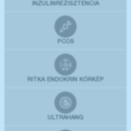
INZULINREZISZTENCIA
PCOS
RITKA ENDOKRIN KÓRKÉP
ULTRAHANG