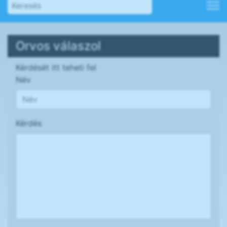
Orvos válaszol
Kérdését itt teheti fel
Név
Kérdés