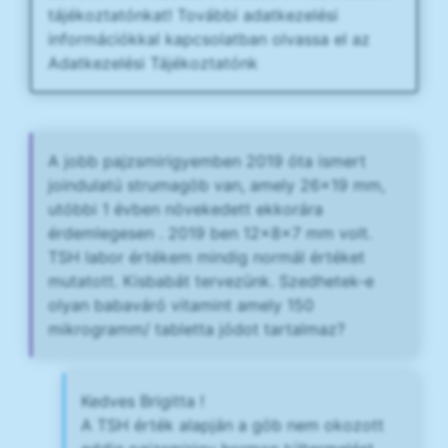
tájékoztatónkat! További adatkezelési
információkkal kapcsolatban olvassa el az
Adatkezelési Tájékoztatónk
A jobb pajzsmirigyemben 2019 óta ismert
joindulatú strumagöb van, amely 26×19 mm,
utóbbi 1 évben növekedett ekkorára
érdemlegesen . 2019 ben 12×8×7 mm volt.
TSH labor értékem mindig normál értéket
mutatott. Kisbabát tervezünk. Szedhetek-e
olyan babaváró vitamint amely 150
mikrogramm/ tabletta jódot tartalmaz?
Kedves Brigitta !
A TSH érték alapján a göb nem okozott