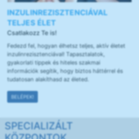
INZULINREZISZTENCIÁVAL
TELJES ÉLET
Csatlakozz Te is!
Fedezd fel, hogyan élhetsz teljes, aktív életet
inzulinrezisztenciával! Tapasztalatok,
gyakorlati tippek és hiteles szakmai
információk segítik, hogy biztos háttérrel és
tudatosan alakíthasd az életed.
BELÉPEK!
SPECIALIZÁLT
KÖZPONTOK