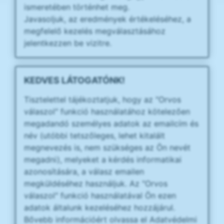
ismeretében történhet meg.
Javasoljuk, az eredmények értékeléséhez, a
megfelelő kezelés megválasztásához
jelentkezzen be vizitre.
KEDVES LÁTOGATÓNK!
Tisztelettel tájékoztatjuk, hogy az "Orvos
válaszol" funkció használatához kötelezően
megadandó személyes adatok az emailcím és
név (utóbbi tetszőleges, lehet kitalált
megnevezés is, nem szükséges az Ön nevét
megadni), melyeket a kérdés informatikai
azonosítására, a válasz emailen
megküldéséhez használjuk. Az "Orvos
válaszol" funkció használatával Ön ezen
adatok általunk kezeléséhez hozzájárul.
Bővebb információért olvassa el Adatvédelmi