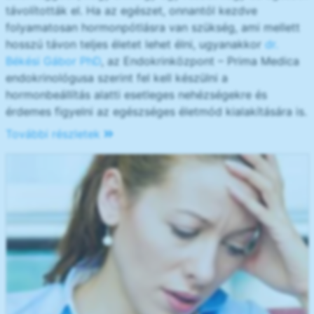
távolították el. Ha az egészet, onnantól kezdve
folyamatosan hormonpótlásra van szükség, ami mellett
hosszú távon teljes életet lehet élni, ugyanakkor
dr.
Békési Gábor PhD
, az Endokrinközpont – Prima Medica
endokrinológusa szerint fel kell készülni a
hormonbeállítás alatti esetleges nehézségekre és
érdemes figyelni az egészséges életmód kialakítására is.
További részletek