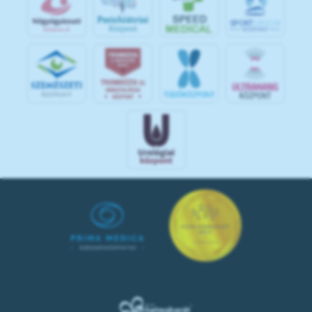
S
POR
T
O
R
V
OS
I
KÖ
ZPON
T