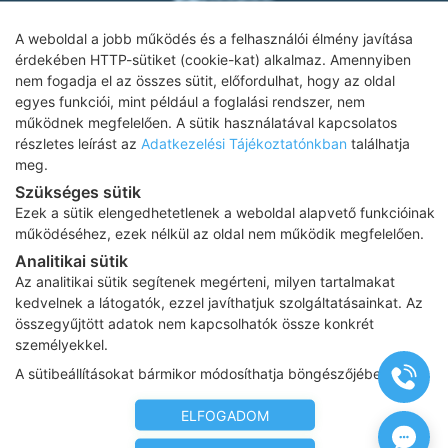
A weboldal a jobb működés és a felhasználói élmény javítása
érdekében HTTP-sütiket (cookie-kat) alkalmaz. Amennyiben
nem fogadja el az összes sütit, előfordulhat, hogy az oldal
Adatkezelési tájékoztató
egyes funkciói, mint például a foglalási rendszer, nem
működnek megfelelően. A sütik használatával kapcsolatos
Impresszum
részletes leírást az
Adatkezelési Tájékoztatónkban
találhatja
meg.
Adatvédelmi tájékoztató
Szükséges sütik
ÁSZF
Ezek a sütik elengedhetetlenek a weboldal alapvető funkcióinak
működéséhez, ezek nélkül az oldal nem működik megfelelően.
Karrier
Analitikai sütik
Az oldalon feltüntetett árak az ÁFÁ-t tartalmazzák!
Az analitikai sütik segítenek megérteni, milyen tartalmakat
A képek a
Shutterstock.com
és a
Canva.com
licence alapján
kedvelnek a látogatók, ezzel javíthatjuk szolgáltatásainkat. Az
kerültek felhasználásra.
összegyűjtött adatok nem kapcsolhatók össze konkrét
Copyright 2026 ©
Prima Medica Egészségközpontok
. Minden jog
személyekkel.
fenntartva
A sütibeállításokat bármikor módosíthatja böngészőjében.
Designed by
www.free-dimension.hu
, Programed by
Appon
&
György Nándor
ELFOGADOM