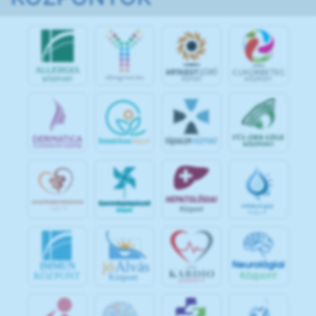
jó
Alvás
IMMUN
KÖZPONT
Központ