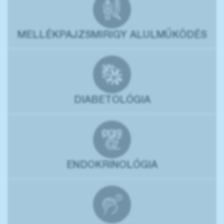
MELLÉKPAJZSMIRIGY ALULMŰKÖDÉS
DIABETOLÓGIA
ENDOKRINOLÓGIA