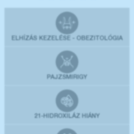
ELHÍZÁS KEZELÉSE - OBEZITOLÓGIA
PAJZSMIRIGY
21-HIDROXILÁZ HIÁNY