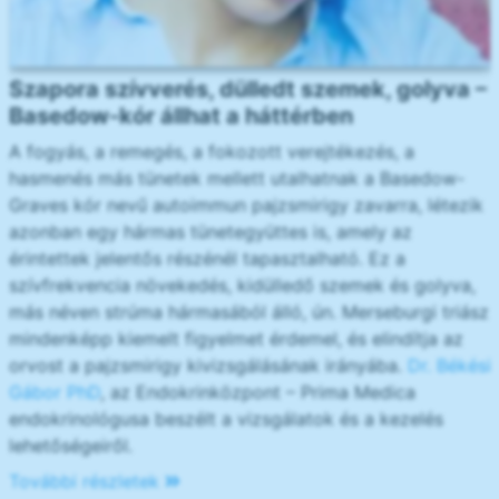
Szapora szívverés, dülledt szemek, golyva –
Basedow-kór állhat a háttérben
A fogyás, a remegés, a fokozott verejtékezés, a
hasmenés más tünetek mellett utalhatnak a Basedow-
Graves kór nevű autoimmun pajzsmirigy zavarra, létezik
azonban egy hármas tünetegyüttes is, amely az
érintettek jelentős részénél tapasztalható. Ez a
szívfrekvencia növekedés, kidülledő szemek és golyva,
más néven strúma hármasából álló, ún. Merseburgi triász
mindenképp kiemelt figyelmet érdemel, és elindítja az
orvost a pajzsmirigy kivizsgálásának irányába.
Dr. Békési
Gábor PhD
, az Endokrinközpont – Prima Medica
endokrinológusa beszélt a vizsgálatok és a kezelés
lehetőségeiről.
További részletek