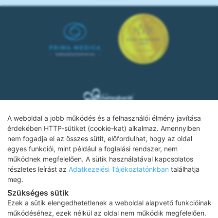
A weboldal a jobb működés és a felhasználói élmény javítása
érdekében HTTP-sütiket (cookie-kat) alkalmaz. Amennyiben
nem fogadja el az összes sütit, előfordulhat, hogy az oldal
Adatkezelési tájékoztató
egyes funkciói, mint például a foglalási rendszer, nem
működnek megfelelően. A sütik használatával kapcsolatos
Impresszum
részletes leírást az
Adatkezelési Tájékoztatónkban
találhatja
meg.
Adatvédelmi tájékoztató
Szükséges sütik
ÁSZF
Ezek a sütik elengedhetetlenek a weboldal alapvető funkcióinak
működéséhez, ezek nélkül az oldal nem működik megfelelően.
Karrier