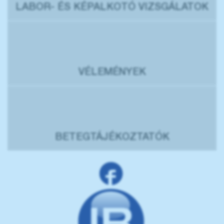
LABOR- ÉS KÉPALKOTÓ VIZSGÁLATOK
VÉLEMÉNYEK
BETEGTÁJÉKOZTATÓK