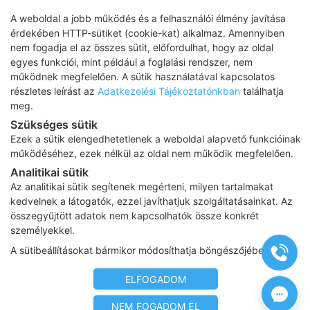
A weboldal a jobb működés és a felhasználói élmény javítása
érdekében HTTP-sütiket (cookie-kat) alkalmaz. Amennyiben
nem fogadja el az összes sütit, előfordulhat, hogy az oldal
Adatkezelési tájékoztató
egyes funkciói, mint például a foglalási rendszer, nem
működnek megfelelően. A sütik használatával kapcsolatos
Impresszum
részletes leírást az
Adatkezelési Tájékoztatónkban
találhatja
meg.
Adatvédelmi tájékoztató
Szükséges sütik
ÁSZF
Ezek a sütik elengedhetetlenek a weboldal alapvető funkcióinak
működéséhez, ezek nélkül az oldal nem működik megfelelően.
Karrier
Analitikai sütik
Az oldalon feltüntetett árak az ÁFÁ-t tartalmazzák!
Az analitikai sütik segítenek megérteni, milyen tartalmakat
A képek a
Shutterstock.com
és a
Canva.com
licence alapján
kedvelnek a látogatók, ezzel javíthatjuk szolgáltatásainkat. Az
kerültek felhasználásra.
összegyűjtött adatok nem kapcsolhatók össze konkrét
Copyright 2026 ©
Prima Medica Egészségközpontok
. Minden jog
személyekkel.
fenntartva
A sütibeállításokat bármikor módosíthatja böngészőjében.
Designed by
www.free-dimension.hu
, Programed by
Appon
&
György Nándor
ELFOGADOM
NEM FOGADOM EL