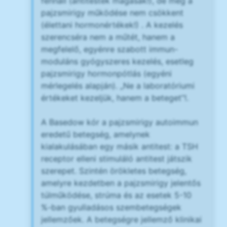
fennáll (antitestek magasak!), de még a
pajzsmirigy működése nem csökkent
(élettani hormonértékek!) . A kezelés
szerencséra nem a műtét, hanem a
megfelelő, egyénre szabott immun-
moduláns gyógyszeres kezelés, esetleg
pajzsmirigy hormonpótlás (egyéni
mérlegelés alapján). „Ne a laboratóriumi
értékeket kezeljük, hanem a beteget”!.
A Basedow kór a pajzsmirigy autoimmun
eredetű betegség, amelynek
kialakulásában egy másik antitest: a TSH
receptor elleni stimuláló antitest játszik
szerepet. Szintén örökletes betegség,
amelyre kezdetben a pajzsmirigy jelentős
túlműködése, strúma és az esetek 5-10
%-ban gyulladásos szembetegségek
jellemzőek. A betegségre jellemző klinikai