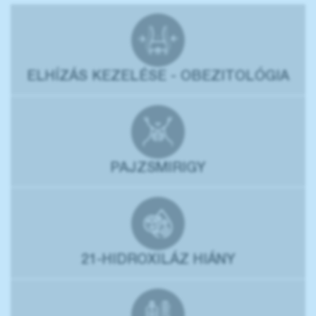
ELHÍZÁS KEZELÉSE - OBEZITOLÓGIA
PAJZSMIRIGY
21-HIDROXILÁZ HIÁNY