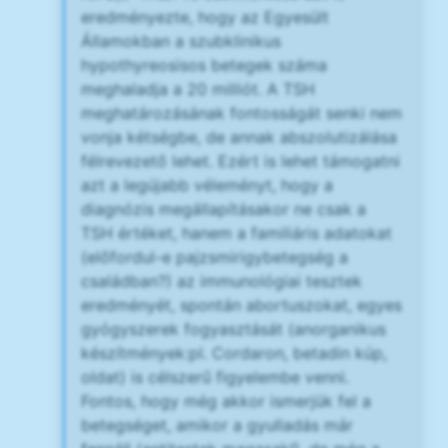
eredményezte, hogy az Egyesült
Államokban a szubklinikus
hypothyreosisos betegek száma
meghaladja a 20 milliót. A TSH
meghatározásának fontosságát senki nem
vonja kétségbe, de annak abszolutizálása
félrevezető lehet. Ezért is lehet támogatni
azt a legújabb véleményt, hogy a
diagnózis megállapításakor ne csak a
TSH értéket, hanem a familiáris adatokat
(előfordul-e pajzsmirigybetegség a
családban?) az immunológiai tesztek
eredményét, spontán abortuszokat, egyes
gyógyszerek fogyasztását (anorganikus
készítmények:pl. Cordaron, betadin kúp,
oldat) is célszerű figyelembe venni.
Fontos, hogy még akkor ismerjük fel a
betegséget, amikor a gyulladás már