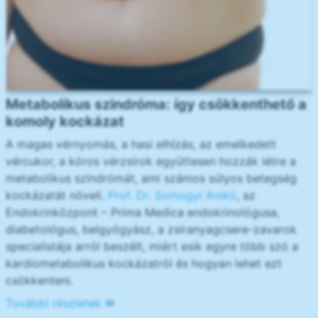
Metabolikus szindróma: így csökkenthető a
komoly kockázat
A magas vérnyomás, a hasi elhízás, az emelkedett
vércukor, a kóros vérzsírok együttesen hozzák létre a
metabolikus szindrómát, ami számos súlyos betegség
kockázatát növeli.
Prof. Dr. Somogyi Anikó
, az
Endokrinközpont – Prima Medica endokrinológusa,
diabetológus, belgyógyász, a zsíranyagcsere-zavarok
specialistája arról beszélt, miért esik egyre több szó a
kardiometabolikus kockázatról és hogyan lehet ezt
csökkenteni.
További részletek