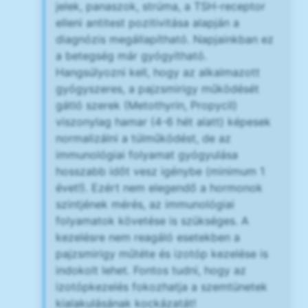
jelek, panaszok, strúma, a TSH-receptor
elleni antitest pozitivitása alapján a
diagnózis megállapítható. Napjainkban ez
a betegség már gyógyítható.
Hangsúlyozni kell, hogy az alkalmazott
gyógyszeres, a pajzsmirigy működését
gátló szerek (Metothyrin, Propycil)
viszonylag hamar (4-6 hét alatt) képesek
normalizálni a túlműködést, de az
immunológiai folyamat gyógyulása
hosszabb időt vesz igénybe (minimum 1
évet!). Ezért nem elegendő a hormonok
szintjének mérés, az immunológiai
folyamatok követése is szükséges. A
kezelésre nem reagáló esetekben a
pajzsmirigy műtéte és izotóp kezelése is
indokolt lehet. Fontos tudni, hogy az
izotópkezelés fokozhatja a szemtünetek
kialakulásának kockázatát!