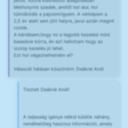
javult. Azóta különböző adagolásban
Methotyrint szedek, amitől hol alul, hol
túlműködik a pajzsmirigyem. A vérképem a
2,5 év alatt sem jött helyre, javul aztán megint
romlik.
A kérdésem,hogy mi a legjobb kezelési mód
basedow kórra, én azt hallottam hogy az
izotóp kezelés jó lehet.
Ezt hol végeztethetném el?
Válaszát hálásan köszönöm: Deákné Andi
Tisztelt Deákné Andi!
A teljesség igénye nélkül küldök néhány,
remélhetőleg hasznos információt, amely