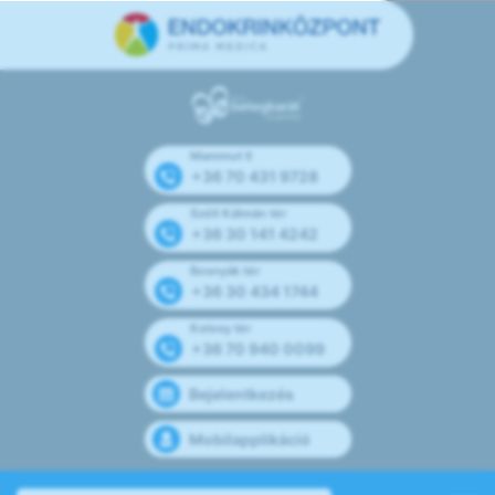
Mammut II
+36 70 431 9728
Széll Kálmán tér
+36 30 141 4242
Bosnyák tér
+36 30 434 1744
Kolosy tér
+36 70 940 0099
Bejelentkezés
Mobilapplikáció