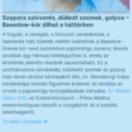
Szapora szívverés, dülledt szemek, golyva –
Basedow-kór állhat a háttérben
A fogyás, a remegés, a fokozott verejtékezés, a
hasmenés más tünetek mellett utalhatnak a Basedow-
Graves kór nevű autoimmun pajzsmirigy zavarra, létezik
azonban egy hármas tünetegyüttes is, amely az
érintettek jelentős részénél tapasztalható. Ez a
szívfrekvencia növekedés, kidülledő szemek és golyva,
más néven strúma hármasából álló, ún. Merseburgi triász
mindenképp kiemelt figyelmet érdemel, és elindítja az
orvost a pajzsmirigy kivizsgálásának irányába.
Dr. Békési
Gábor PhD
, az Endokrinközpont – Prima Medica
endokrinológusa beszélt a vizsgálatok és a kezelés
lehetőségeiről.
További részletek