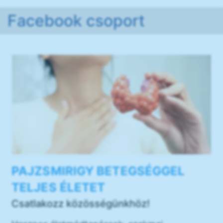
Facebook csoport
PAJZSMIRIGY BETEGSÉGGEL
TELJES ÉLETET
Csatlakozz közösségünkhöz!