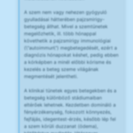
A szem nem vagy nehezen gyógyuló
gyulladásai hátterében pajzsmirigy-
betegség állhat. Mivel a szemtünetek
megelőzhetik, ill. több hónappal
követhetik a pajzsmirigy immunológiai
(\"autoimmun\") megbetegedését, ezért a
diagnózis hónapokat késhet, pedig ebben
a kórképben a minél előbbi kórisme és
kezelés a beteg szeme világának
megmentését jelentheti.
A klinikai tünetek egyes betegekben és a
betegség különböző stádiumaiban
eltérőek lehetnek. Kezdetben domináló a
fényérzékenység, fokozott könnyezés,
fejfájás, idegentest-érzés, később lép fel
a szem körüli duzzanat (ödema),