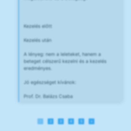
Kezelés előtt
Kezelés után
A lényeg: nem a leleteket, hanem a
beteget célszerű kezelni és a kezelés
eredményes.
Jó egészséget kívánok:
Prof. Dr. Balázs Csaba
1
2
3
4
5
»