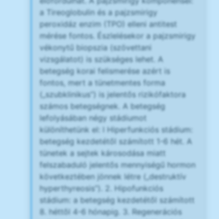
előfordulhat. A pajzsmirigy komponensei:
a Tireoglobulin és a pajzsmirigy
peroxidáz enzim (TPO) elleni antitest
mérése fontos. Észlelésekor a pajzsmirigy
vékonytű biopszia (szövettani
vizsgálatot) is szükséges lehet. A
betegség korai felismerése azért is
fontos, mert a tünetmentes forma
(„szubklinikus”) is jelentős rizikófaktora
számos betegségnek. A betegség
lefolyásában négy stádiumot
különíthetünk el: l Hiperfunkciós stádium:
betegség kezdetétől számított 1-6 hét. A
tünetek a sejtek károsodása miatt
felszabaduló jelentős mennyiségű hormon
következtében jönnek létre („destruktív
hyperthyreosis”). 2. Hipofunkciós
stádium: a betegség kezdetétől számított
8. héttõl 4-6 hónapig. 3. Regenerációs