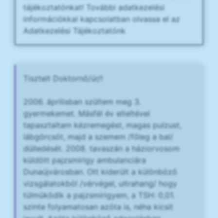
tájékoztatónkat! További adatkezelési
információkkal kapcsolatban olvassa el az
Adatkezelési Tájékoztatónk
Tisztelt Doktornő/úr/!
2006. áprilisban szültem meg 3.
gyermekemet. Másfél év elteltével
tapasztaltam kézremegést, magas pulzust,
lábgörcsöt, majd a szemem /főleg a bal/
dülledését. 2008. tavaszán a háziorvosom
küldött pajzsmirigy ambulanciára
Dunaújvárosban. Ott kiderült a különböző
vizsgálatokból /vérvégel, ultrahang/ hogy
túlmüködik a pajzsmirigyem, a TSH: 0,01.
szinte folyamatosan azóta is, néha kicsit