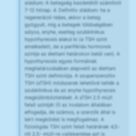
stádium: A betegség kezdetétől számított
7-12 hónap. 4. Definitív stádium: ha a
regeneráció teljes, akkor a beteg
gyógyult, míg a betegek többségében
súlyos, enyhe, esetleg szubklinikus
hypothyreosis alakul ki (a TSH szint
emelkedett, de a perifériás hormonok
szintje az élettani határokon belül van). A
hypothyreosis egyes formáinak
meghatározásában alapvető az élettani
TSH szint definiciója. A szuperszenzitiv
TSH (sTSH) módszerek lehetővé tették a
szubklinikus és az enyhe hypothyreosis
megkülönböztetését. A sTSH 2.5 mU/l
felső szintjét (!) az irodalom általában
elfogadja, de számos, a szerzők által is
leírt megkötést is megfogalmaz. A
fiziológiás TSH szint felső határának 4,5-
ről 2,5- mU/l-re csökkentése azt is