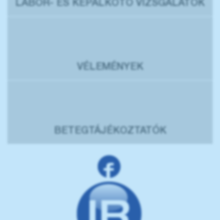
LABOR- ÉS KÉPALKOTÓ VIZSGÁLATOK
VÉLEMÉNYEK
BETEGTÁJÉKOZTATÓK