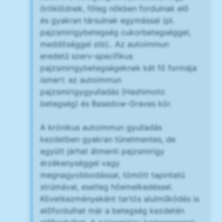
öröklődnek, főleg nőkben fordulnak elő
és gyakran társulnak egymással (pl.
pajzsmirigybetegség cukorbetegséggel,
meddőséggel stb).. Az autoimmun
eredetű szerv-specifikus
pajzsmirigybetegségeknek két fő formája
ismert: az autoimmun
pajzsmirigygyulladás (Hashimoto
betegség) és Basedow-Graves kór.
A krónikus autoimmun gyulladás
kezdetben gyakran tünetmentes, de
együtt járhat átmenti pajzsmirigy
érzékenységgel vagy
megnagyobbodással, tömött tapintatú
strúmával, esetleg hőemelkedéssel.
Következményeként tartós alulműködés is
előfordulhat már a betegség kezdetén