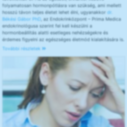
folyamatosan hormonpótlásra van szükség, ami mellett
hosszú távon teljes életet lehet élni, ugyanakkor
dr.
Békési Gábor PhD
, az Endokrinközpont – Prima Medica
endokrinológusa szerint fel kell készülni a
hormonbeállítás alatti esetleges nehézségekre és
érdemes figyelni az egészséges életmód kialakítására is.
További részletek