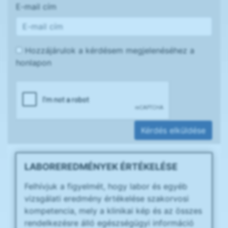
E-mail cím
Hozzájárulok a kérdésem megjelenéséhez a
honlapon
Kérdés elküldése
LABOREREDMÉNYEK ÉRTÉKELÉSE
Felhívjuk a figyelmét, hogy labor és egyéb
vizsgálati eredmény értékelése szakorvosi
kompetencia, mely a klinikai kép és az összes
rendelkezésre álló egészségügyi információ