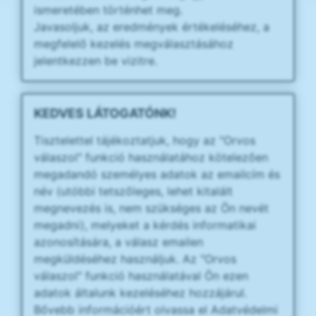
ismeretében történhet meg.
Javasoljuk, az eredmények értékeléséhez, a
megfelelő kezelés megválasztásához
jelentkezzen be vizitre.
KEDVES LÁTOGATÓNK!
Tisztelettel tájékoztatjuk, hogy az "Orvos
válaszol" funkció használatához kötelezően
megadandó személyes adatok az emailcím és
név (utóbbi tetszőleges, lehet kitalált
megnevezés is, nem szükséges az Ön nevét
megadni), melyeket a kérdés informatikai
azonosítására, a válasz emailen
megküldéséhez használjuk. Az "Orvos
válaszol" funkció használatával Ön ezen
adatok általunk kezeléséhez hozzájárul.
Bővebb információért olvassa el Adatvédelmi