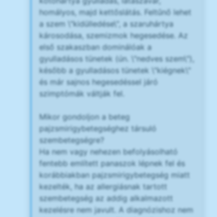
kötőhártya gyulladás, látászavar,
homályos, majd kettőslátás. Feltűnő lehet
a szem \"kidülledése\", a szaruhártya
károsodása, szemizmok hegesedése. Az
első szakaszban dominálóak a
gyulladásos tünetek (ún. \"nedves szem\"),
később a gyulladásos tünetek \"kiégnek\"
és már sajnos hegesedéssel járó
szimptómák váltják fel.
Mikor gondoljon a beteg
pajzsmirigybetegséghez társuló
szembetegségre?
Ha nem vagy nehezen befolyásolható
fentebb említett panaszok lépnek fel és
korábbiakban pajzsmirigybetegség miatt
kezelték, ha az allergiásnak tartott
szembetegség az addig alkalmazott
kezelésre nem javult. A diagnózishoz nem