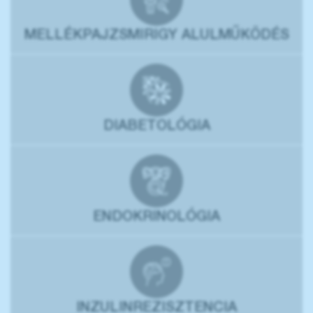
MELLÉKPAJZSMIRIGY ALULMŰKÖDÉS
DIABETOLÓGIA
ENDOKRINOLÓGIA
INZULINREZISZTENCIA