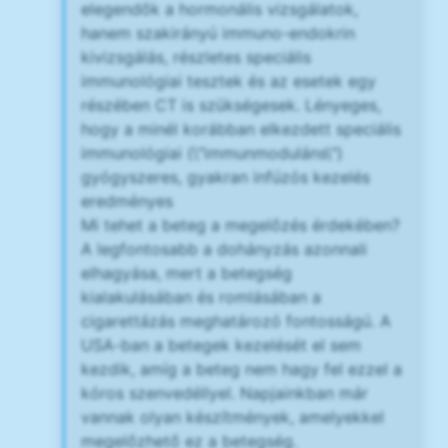
elegendők a hormonális vizsgálatok,
hanem szakirányú immuno-endokrin
kivizsgálás, részletes speciális
immunológiai tesztek és az esetek egy
részében CT is szükségesek. Lényeges,
hogy a minél korábban elkezdett speciális
immunológiai (\"immunmoduláns\")
gyógyszeres, gyakran infúzós kezelés
eredményes
Mi tehet a beteg a megelőzés érdekében?
A legfontosabb a dohányzás azonnali
elhagyása, mert a betegség
kialakulásában és romlásában a
cigarettázás meghatározó fontosságú. A
USA-ban a betegek kezelését el sem
kezdik, amíg a beteg nem hagy fel ezzel a
kóros szenvedéllyel. Napjainkban már
vannak olyan készítmények, amelyekkel
megelőzhető ez a betegség.