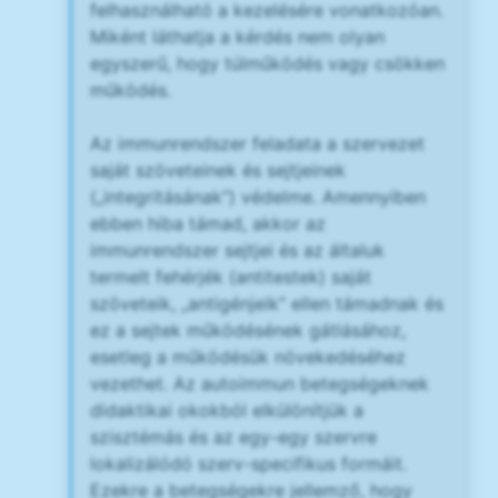
felhasználható a kezelésére vonatkozóan.
Miként láthatja a kérdés nem olyan
egyszerű, hogy túlműködés vagy csökken
működés.
Az immunrendszer feladata a szervezet
saját szöveteinek és sejtjeinek
(„integritásának”) védelme. Amennyiben
ebben hiba támad, akkor az
immunrendszer sejtjei és az általuk
termelt fehérjék (antitestek) saját
szöveteik, „antigénjeik” ellen támadnak és
ez a sejtek működésének gátlásához,
esetleg a működésük növekedéséhez
vezethet. Az autoimmun betegségeknek
didaktikai okokból elkülönítjük a
szisztémás és az egy-egy szervre
lokalizálódó szerv-specifikus formáit.
Ezekre a betegségekre jellemző, hogy