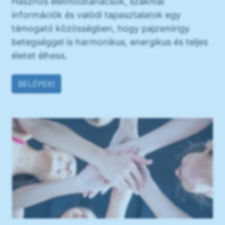
Hasznos életmódtanácsok, szakmai
információk és valódi tapasztalatok egy
támogató közösségben, hogy pajzsmirigy
betegséggel is harmonikus, energikus és teljes
életet élhess.
BELÉPEK!