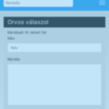
Orvos válaszol
Kérdését itt teheti fel
Név
Kérdés