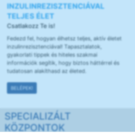
INZULINREZISZTENCIÁVAL
TELJES ÉLET
Csatlakozz Te is!
Fedezd fel, hogyan élhetsz teljes, aktív életet
inzulinrezisztenciával! Tapasztalatok,
gyakorlati tippek és hiteles szakmai
információk segítik, hogy biztos háttérrel és
tudatosan alakíthasd az életed.
BELÉPEK!
SPECIALIZÁLT
KÖZPONTOK