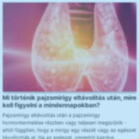
Mi történik pajzsmirigy eltávolítás után, mire
kell figyelni a mindennapokban?
Pajzsmirigy eltávolítás után a pajzsmirigy
hormontermelése részben vagy teljesen megszűnik -
attól függően, hogy a mirigy egy részét vagy az egészet
távolították el. Ha az egészet, onnantól kezdve