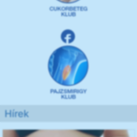
Hírek