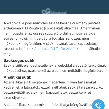
A weboldal a jobb működés és a felhasználói élmény javítása
érdekében HTTP-sütiket (cookie-kat) alkalmaz. Amennyiben
nem fogadja el az összes sütit, előfordulhat, hogy az oldal
Adatkezelési tájékoztató
egyes funkciói, mint például a foglalási rendszer, nem
működnek megfelelően. A sütik használatával kapcsolatos
Impresszum
részletes leírást az
Adatkezelési Tájékoztatónkban
találhatja
meg.
Adatvédelmi tájékoztató
Szükséges sütik
ÁSZF
Ezek a sütik elengedhetetlenek a weboldal alapvető funkcióinak
Karrier
működéséhez, ezek nélkül az oldal nem működik megfelelően.
Analitikai sütik
Az oldalon feltüntetett árak az ÁFÁ-t tartalmazzák!
Az analitikai sütik segítenek megérteni, milyen tartalmakat
A képek a
Shutterstock.com
és a
Canva.com
licence alapján
kedvelnek a látogatók, ezzel javíthatjuk szolgáltatásainkat. Az
kerültek felhasználásra.
összegyűjtött adatok nem kapcsolhatók össze konkrét
Copyright 2026 ©
Prima Medica Egészségközpontok
. Minden jog
személyekkel.
fenntartva
A sütibeállításokat bármikor módosíthatja böngészőjében.
Designed by
www.free-dimension.hu
, Programed by
Appon
&