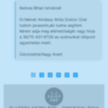
Kedves Bihari Istvánné!
Dr.Német Almássy Attila Doktor Úrat
tudom javasolni,aki tudna segíteni.
Kérem adja meg elérhetőségét vagy hívja
a 36/70-431-9728-as számunkat időpont
egyeztetés miatt.
Üdvözlettel:Nagy Anett
1
2
3
4
5
»