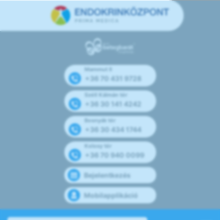
Mammut II
+36 70 431 9728
Széll Kálmán tér
+36 30 141 4242
Bosnyák tér
+36 30 434 1744
Kolosy tér
+36 70 940 0099
Bejelentkezés
Mobilapplikáció