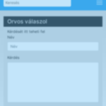
Orvos válaszol
Kérdését itt teheti fel
Név
Kérdés