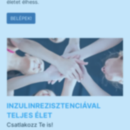
életet élhess.
BELÉPEK!
INZULINREZISZTENCIÁVAL
TELJES ÉLET
Csatlakozz Te is!