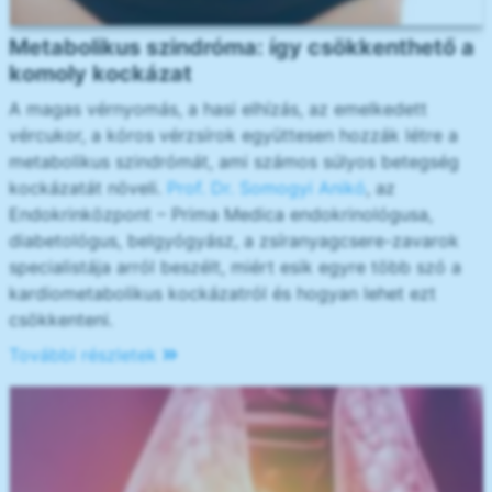
Metabolikus szindróma: így csökkenthető a
komoly kockázat
A magas vérnyomás, a hasi elhízás, az emelkedett
vércukor, a kóros vérzsírok együttesen hozzák létre a
metabolikus szindrómát, ami számos súlyos betegség
kockázatát növeli.
Prof. Dr. Somogyi Anikó
, az
Endokrinközpont – Prima Medica endokrinológusa,
diabetológus, belgyógyász, a zsíranyagcsere-zavarok
specialistája arról beszélt, miért esik egyre több szó a
kardiometabolikus kockázatról és hogyan lehet ezt
csökkenteni.
További részletek