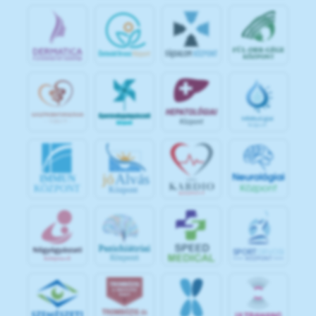
jó
Alvás
IMMUN
KÖZPONT
Központ
S
POR
T
O
R
V
OS
I
KÖ
ZPON
T