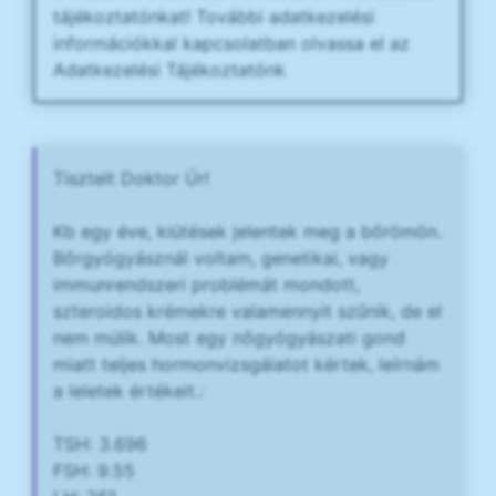
tájékoztatónkat! További adatkezelési
információkkal kapcsolatban olvassa el az
Adatkezelési Tájékoztatónk
Tisztelt Doktor Úr!
Kb egy éve, kiütések jelentek meg a bőrömön.
Bőrgyógyásznál voltam, genetikai, vagy
immunrendszeri problémát mondott,
szteroidos krémekre valamennyit szűnik, de el
nem múlik. Most egy nőgyógyászati gond
miatt teljes hormonvizsgálatot kértek, leírnám
a leletek értékeit.:
TSH: 3.696
FSH: 9.55