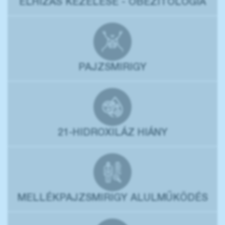
ELHÍZÁS KEZELÉSE - OBEZITOLÓGIA
PAJZSMIRIGY
21-HIDROXILÁZ HIÁNY
MELLÉKPAJZSMIRIGY ALULMŰKÖDÉS