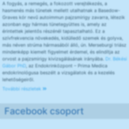
A fogyás, a remegés, a fokozott verejtékezés, a
hasmenés más tünetek mellett utalhatnak a Basedow-
Graves kór nevű autoimmun pajzsmirigy zavarra, létezik
azonban egy hármas tünetegyüttes is, amely az
érintettek jelentős részénél tapasztalható. Ez a
szívfrekvencia növekedés, kidülledő szemek és golyva,
más néven strúma hármasából álló, ún. Merseburgi triász
mindenképp kiemelt figyelmet érdemel, és elindítja az
orvost a pajzsmirigy kivizsgálásának irányába.
Dr. Békési
Gábor PhD
, az Endokrinközpont – Prima Medica
endokrinológusa beszélt a vizsgálatok és a kezelés
lehetőségeiről.
További részletek
Facebook csoport