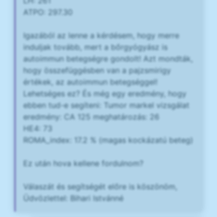
LH: 261
ATPO: 297.30
Igazából az lenne a kérdésem, hogy merre
induljak tovább, mert a bőrgyógyász is
autoimmun betegségre gondolt! Azt mondták,
hogy összefüggésben van a pajzsmirigy
értékek, az autoimmun betegséggel!
Lehetséges ez? És még egy eredmény, hogy
ebben tud-e segíteni: Tumor markel vizsgálat
eredmény: CA 125 meghatározás: 26
HE4: 73
ROMA_index: 17.2 % (magas kockázatú beteg)
Ez után hova kellene fordulnom?
Válaszát és segítségét előre is köszönöm,
Üdvözlettel: Bihari Istvánné