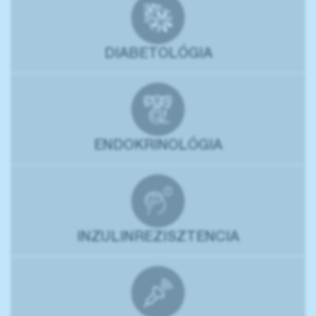
DIABETOLÓGIA
ENDOKRINOLÓGIA
INZULINREZISZTENCIA