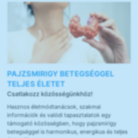
PAJZSMIRIGY BETEGSÉGGEL
TELJES ÉLETET
Csatlakozz közösségünkhöz!
Hasznos életmódtanácsok, szakmai
információk és valódi tapasztalatok egy
támogató közösségben, hogy pajzsmirigy
betegséggel is harmonikus, energikus és teljes