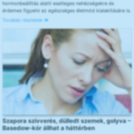
hormonbeállítás alatti esetleges nehézségekre és
érdemes figyelni az egészséges életmód kialakítására is.
További részletek
Szapora szívverés, dülledt szemek, golyva –
Basedow-kór állhat a háttérben