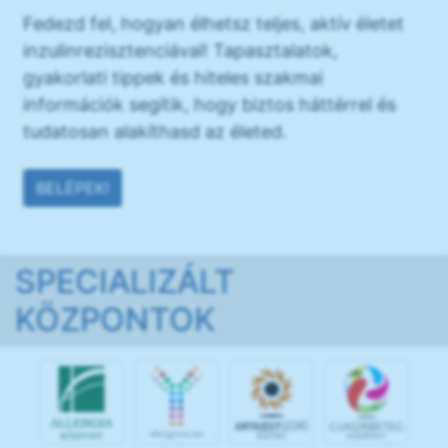
Fedezd fel, hogyan élhetsz teljes, aktív életet
inzulinrezisztenciával! Tapasztalatok,
gyakorlati tippek és hiteles szakmai
információk segítik, hogy biztos háttérrel és
tudatosan alakíthasd az életed.
BELÉPEK!
SPECIALIZÁLT
KÖZPONTOK