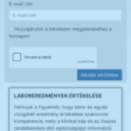
E-mail cím
Hozzájárulok a kérdésem megjelenéséhez a
honlapon
Kérdés elküldése
LABOREREDMÉNYEK ÉRTÉKELÉSE
Felhívjuk a figyelmét, hogy labor és egyéb
vizsgálati eredmény értékelése szakorvosi
kompetencia, mely a klinikai kép és az összes
rendelkezésre álló egészségügyi információ