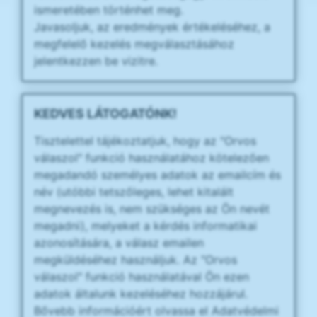
ismeretében történhet meg.
Javasoljuk, az eredmények értékeléséhez, a
megfelelő kezelés megválasztásához
jelentkezzen be vizitre.
KEDVES LÁTOGATÓNK!
Tisztelettel tájékoztatjuk, hogy az "Orvos
válaszol" funkció használatához kötelezően
megadandó személyes adatok az emailcím és
név (utóbbi tetszőleges, lehet kitalált
megnevezés is, nem szükséges az Ön nevét
megadni), melyeket a kérdés informatikai
azonosítására, a válasz emailen
megküldéséhez használjuk. Az "Orvos
válaszol" funkció használatával Ön ezen
adatok általunk kezeléséhez hozzájárul.
Bővebb információért olvassa el Adatvédelmi