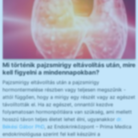
Mi történik pajzsmirigy eltávolítás után, mire
kell figyelni a mindennapokban?
Pajzsmirigy eltávolítás után a pajzsmirigy
hormontermelése részben vagy teljesen megszűnik -
attól függően, hogy a mirigy egy részét vagy az egészet
távolították el. Ha az egészet, onnantól kezdve
folyamatosan hormonpótlásra van szükség, ami mellett
hosszú távon teljes életet lehet élni, ugyanakkor
dr.
Békési Gábor PhD
, az Endokrinközpont – Prima Medica
endokrinológusa szerint fel kell készülni a