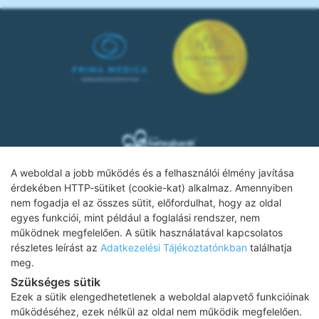
A weboldal a jobb működés és a felhasználói élmény javítása
érdekében HTTP-sütiket (cookie-kat) alkalmaz. Amennyiben
nem fogadja el az összes sütit, előfordulhat, hogy az oldal
Adatkezelési tájékoztató
egyes funkciói, mint például a foglalási rendszer, nem
működnek megfelelően. A sütik használatával kapcsolatos
Impresszum
részletes leírást az
Adatkezelési Tájékoztatónkban
találhatja
meg.
Adatvédelmi tájékoztató
Szükséges sütik
ÁSZF
Ezek a sütik elengedhetetlenek a weboldal alapvető funkcióinak
működéséhez, ezek nélkül az oldal nem működik megfelelően.
Karrier