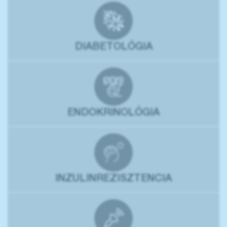
DIABETOLÓGIA
ENDOKRINOLÓGIA
INZULINREZISZTENCIA