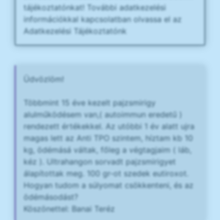
tájékoztatónkat! További adatkezelési
információkkal kapcsolatban olvassa el az
Adatkezelési Tájékoztatónk
Üdvözlöm!
Többmint 15 éve kezelt pajzsmirigy
alulműködésem van,( autoimmun eredetű )
rendezett értékekkel. Az utóbbi 1 év alatt ujra
magas lett az Anti TPO szintem, híztam kb 10
kg, ödémásá váltak, főleg a végtagjaim ( láb,
kéz ). Ultrahangon sorvadt pajzsmirigyet
álapítottak meg. 100 gr-ot szedek eutiroxot.
Hogyan tudom a súlyomat csökkenteni, és az
ödémásodást?
Köszönettel: Banai Teréz