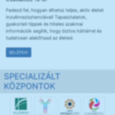
Fedezd fel, hogyan élhetsz teljes, aktív életet
inzulinrezisztenciával! Tapasztalatok,
gyakorlati tippek és hiteles szakmai
információk segítik, hogy biztos háttérrel és
tudatosan alakíthasd az életed.
BELÉPEK!
SPECIALIZÁLT
KÖZPONTOK