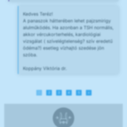
Kedves Teréz!
A panaszok hátterében lehet pajzsmirigy
alulműködés. Ha azonban a TSH normális,
akkor vércukorterhelés, kardiológiai
vizsgálat ( szívelégtelenség? szív eredetű
ödéma?) esetleg vízhajtó szedése jön
szóba.
Koppány Viktória dr.
1
2
3
4
5
»