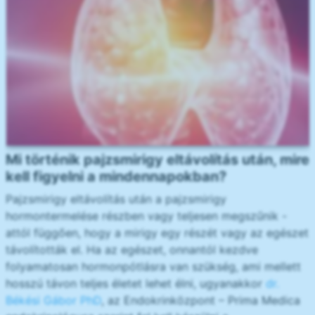
Mi történik pajzsmirigy eltávolítás után, mire
kell figyelni a mindennapokban?
Pajzsmirigy eltávolítás után a pajzsmirigy
hormontermelése részben vagy teljesen megszűnik -
attól függően, hogy a mirigy egy részét vagy az egészet
távolították el. Ha az egészet, onnantól kezdve
folyamatosan hormonpótlásra van szükség, ami mellett
hosszú távon teljes életet lehet élni, ugyanakkor
dr.
Békési Gábor PhD
, az Endokrinközpont – Prima Medica