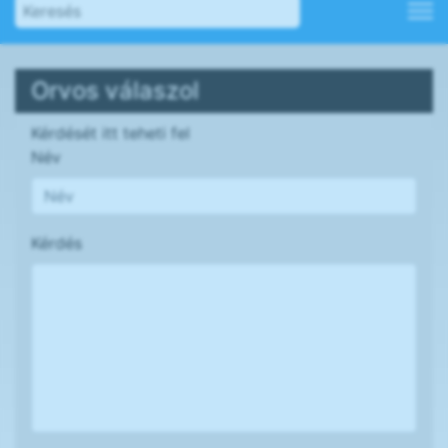
Orvos válaszol
Kérdését itt teheti fel
Név
Kérdés