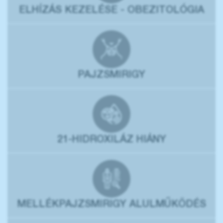
ELHÍZÁS KEZELÉSE - OBEZITOLÓGIA
PAJZSMIRIGY
21-HIDROXILÁZ HIÁNY
MELLÉKPAJZSMIRIGY ALULMŰKÖDÉS