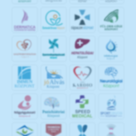
jó
Alvás
IMMUN
KÖZPONT
Központ
S
POR
T
O
R
V
OS
I
KÖ
ZPON
T