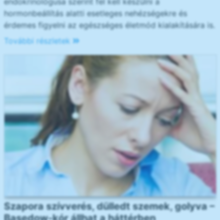
endokrinológusa szerint fel kell készülni a
hormonbeállítás alatti esetleges nehézségekre és
érdemes figyelni az egészséges életmód kialakítására is.
További részletek
Szapora szívverés, dülledt szemek, golyva –
Basedow-kór állhat a háttérben