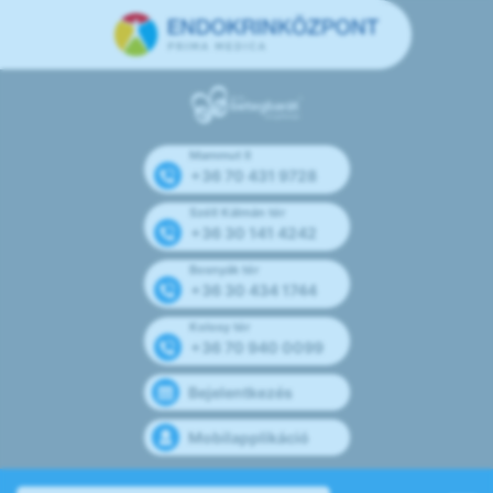
Mammut II
+36 70 431 9728
Széll Kálmán tér
+36 30 141 4242
Bosnyák tér
+36 30 434 1744
Kolosy tér
+36 70 940 0099
Bejelentkezés
Mobilapplikáció