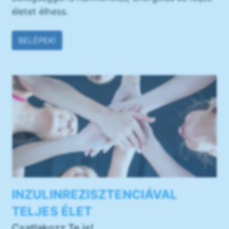
életet élhess.
BELÉPEK!
INZULINREZISZTENCIÁVAL
TELJES ÉLET
Csatlakozz Te is!