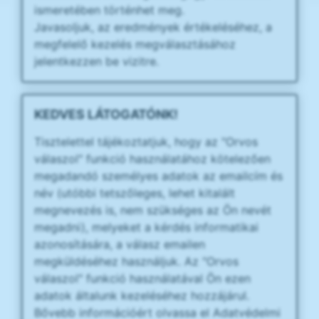
ismeretében történhet meg.
Javasoljuk, az eredmények értékeléséhez, a
megfelelő kezelés megválasztásához
jelentkezzen be vizitre.
KEDVES LÁTOGATÓNK!
Tisztelettel tájékoztatjuk, hogy az "Orvos
válaszol" funkció használatához kötelezően
megadandó személyes adatok az emailcím és
név (utóbbi tetszőleges, lehet kitalált
megnevezés is, nem szükséges az Ön nevét
megadni), melyeket a kérdés informatikai
azonosítására, a válasz emailen
megküldéséhez használjuk. Az "Orvos
válaszol" funkció használatával Ön ezen
adatok általunk kezeléséhez hozzájárul.
Bővebb információért olvassa el Adatvédelmi