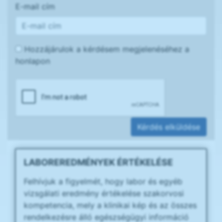
E-mail cím
Hozzájárulok a kérdésem megjelenéséhez a
honlapon
Kérdés elküldése
LABOREREDMÉNYEK ÉRTÉKELÉSE
Felhívjuk a figyelmét, hogy labor és egyéb
vizsgálati eredmény értékelése szakorvosi
kompetencia, mely a klinikai kép és az összes
rendelkezésre álló egészségügyi információ