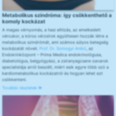
Metabolikus szindróma: így csökkenthető a
komoly kockázat
A magas vérnyomás, a hasi elhízás, az emelkedett
vércukor, a kóros vérzsírok együttesen hozzák létre a
metabolikus szindrómát, ami számos súlyos betegség
kockázatát növeli.
Prof. Dr. Somogyi Anikó
, az
Endokrinközpont – Prima Medica endokrinológusa,
diabetológus, belgyógyász, a zsíranyagcsere-zavarok
specialistája arról beszélt, miért esik egyre több szó a
kardiometabolikus kockázatról és hogyan lehet ezt
csökkenteni.
További részletek