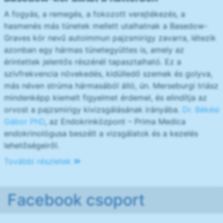
A fogyás, a remegés, a fokozott verejtékezés, a
hasmenés más tünetek mellett utalhatnak a Basedow-
Graves kór nevű autoimmun pajzsmirigy zavarra, létezik
azonban egy hármas tünetegyüttes is, amely az
érintettek jelentős részénél tapasztalható. Ez a
szívfrekvencia növekedés, kidülledő szemek és golyva,
más néven strúma hármasából álló, ún. Merseburgi triász
mindenképp kiemelt figyelmet érdemel, és elindítja az
orvost a pajzsmirigy kivizsgálásának irányába.
Dr. Békési
Gábor PhD
, az Endokrinközpont – Prima Medica
endokrinológusa beszélt a vizsgálatok és a kezelés
lehetőségeiről.
További részletek
Facebook csoport