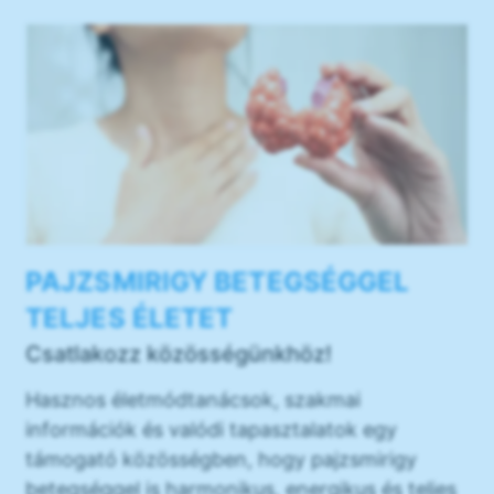
PAJZSMIRIGY BETEGSÉGGEL
TELJES ÉLETET
Csatlakozz közösségünkhöz!
Hasznos életmódtanácsok, szakmai
információk és valódi tapasztalatok egy
támogató közösségben, hogy pajzsmirigy
betegséggel is harmonikus, energikus és teljes