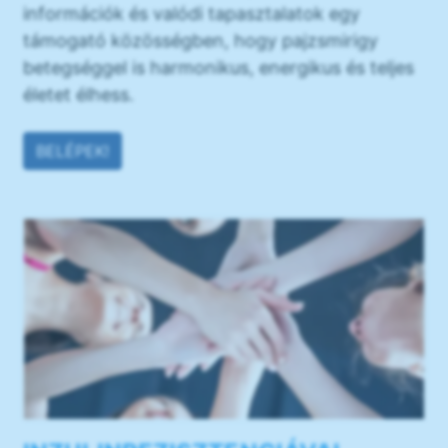
információk és valódi tapasztalatok egy
támogató közösségben, hogy pajzsmirigy
betegséggel is harmonikus, energikus és teljes
életet élhess.
BELÉPEK!