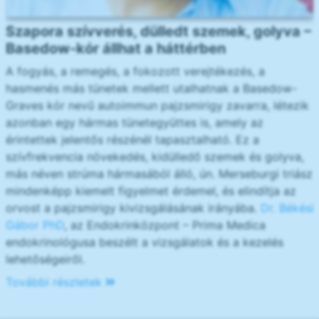
Szapora szívverés, dülledt szemek, golyva –
Basedow-kór állhat a háttérben
A fogyás, a remegés, a fokozott verejtékezés, a
hasmenés más tünetek mellett utalhatnak a Basedow-
Graves kór nevű autoimmun pajzsmirigy zavarra, létezik
azonban egy hármas tünetegyüttes is, amely az
érintettek jelentős részénél tapasztalható. Ez a
szívfrekvencia növekedés, kidülledő szemek és golyva,
más néven strúma hármasából álló, ún. Merseburgi triász
mindenképp kiemelt figyelmet érdemel, és elindítja az
orvost a pajzsmirigy kivizsgálásának irányába.
Dr. Békési
Gábor PhD
, az Endokrinközpont – Prima Medica
endokrinológusa beszélt a vizsgálatok és a kezelés
lehetőségeiről.
További részletek