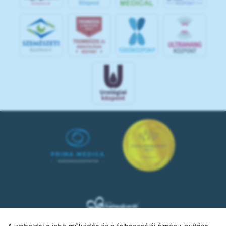
KÖ
ZPON
T