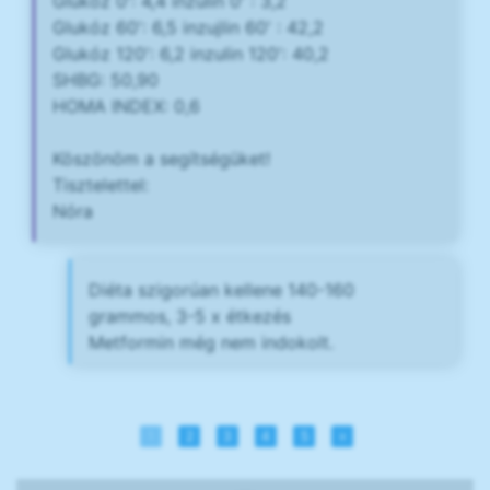
Glukóz 0': 4,4 inzulin 0' : 3,2
Glukóz 60': 6,5 inzujlin 60' : 42,2
Glukóz 120': 6,2 inzulin 120': 40,2
SHBG: 50,90
HOMA INDEX: 0,6
Köszönöm a segítségüket!
Tisztelettel:
Nóra
Diéta szigorúan kellene 140-160
grammos, 3-5 x étkezés
Metformin még nem indokolt.
1
2
3
4
5
»