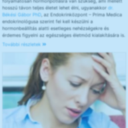
folyamatosan hormonpótlásra van szükség, ami mellett
hosszú távon teljes életet lehet élni, ugyanakkor
dr.
Békési Gábor PhD
, az Endokrinközpont – Prima Medica
endokrinológusa szerint fel kell készülni a
hormonbeállítás alatti esetleges nehézségekre és
érdemes figyelni az egészséges életmód kialakítására is.
További részletek