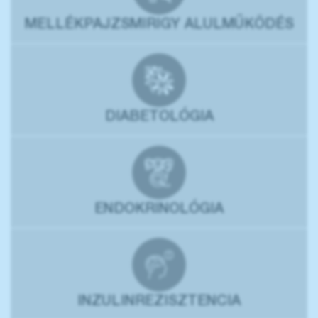
MELLÉKPAJZSMIRIGY ALULMŰKÖDÉS
DIABETOLÓGIA
ENDOKRINOLÓGIA
INZULINREZISZTENCIA