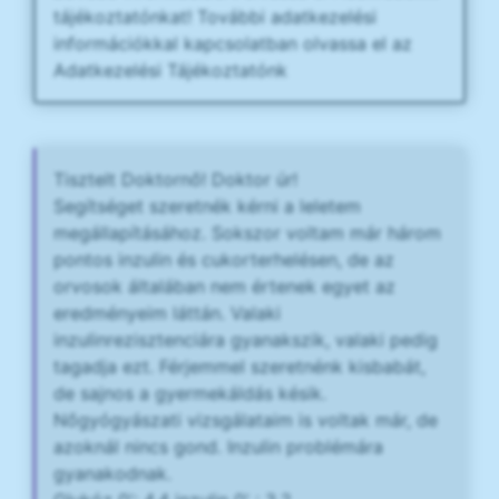
tájékoztatónkat! További adatkezelési
információkkal kapcsolatban olvassa el az
Adatkezelési Tájékoztatónk
Tisztelt Doktornő! Doktor úr!
Segítséget szeretnék kérni a leletem
megállapításához. Sokszor voltam már három
pontos inzulin és cukorterhelésen, de az
orvosok általában nem értenek egyet az
eredményeim láttán. Valaki
inzulinrezisztenciára gyanakszik, valaki pedig
tagadja ezt. Férjemmel szeretnénk kisbabát,
de sajnos a gyermekáldás késik.
Nőgyógyászati vizsgálataim is voltak már, de
azoknál nincs gond. Inzulin problémára
gyanakodnak.