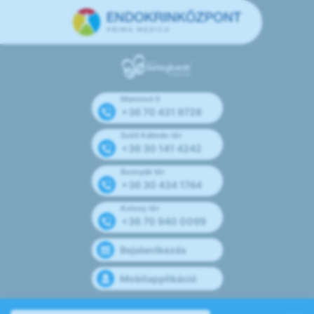
Mammut II
+36 70 431 9728
Széll Kálmán tér
+36 30 141 4242
Bosnyák tér
+36 30 434 1744
Kolosy tér
+36 70 940 0099
Bejelentkezés
Mobilapplikáció