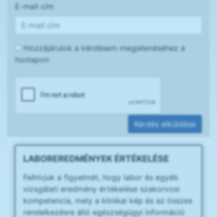
E-mail cím
Hozzájárulok a kérdésem megjelenéséhez a
honlapon
Kérdés elküldése
LABOREREDMÉNYEK ÉRTÉKELÉSE
Felhívjuk a figyelmét, hogy labor és egyéb
vizsgálati eredmény értékelése szakorvosi
kompetencia, mely a klinikai kép és az összes
rendelkezésre álló egészségügyi információ