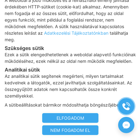
A weboldal a jobb működés és a felhasználói élmény javítása
érdekében HTTP-sütiket (cookie-kat) alkalmaz. Amennyiben
nem fogadja el az összes sütit, előfordulhat, hogy az oldal
Adatkezelési tájékoztató
egyes funkciói, mint például a foglalási rendszer, nem
működnek megfelelően. A sütik használatával kapcsolatos
Impresszum
részletes leírást az
Adatkezelési Tájékoztatónkban
találhatja
meg.
Adatvédelmi tájékoztató
Szükséges sütik
ÁSZF
Ezek a sütik elengedhetetlenek a weboldal alapvető funkcióinak
működéséhez, ezek nélkül az oldal nem működik megfelelően.
Karrier
Analitikai sütik
Az oldalon feltüntetett árak az ÁFÁ-t tartalmazzák!
Az analitikai sütik segítenek megérteni, milyen tartalmakat
A képek a
Shutterstock.com
és a
Canva.com
licence alapján
kedvelnek a látogatók, ezzel javíthatjuk szolgáltatásainkat. Az
kerültek felhasználásra.
összegyűjtött adatok nem kapcsolhatók össze konkrét
Copyright 2026 ©
Prima Medica Egészségközpontok
. Minden jog
személyekkel.
fenntartva
A sütibeállításokat bármikor módosíthatja böngészőjében.
Designed by
www.free-dimension.hu
, Programed by
Appon
&
György Nándor
ELFOGADOM
NEM FOGADOM EL