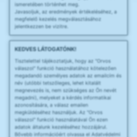
ismeretében történhet meg.
Javasoljuk, az eredmények értékeléséhez, a
megfelelő kezelés megválasztásához
jelentkezzen be vizitre.
KEDVES LÁTOGATÓNK!
Tisztelettel tájékoztatjuk, hogy az "Orvos
válaszol" funkció használatához kötelezően
megadandó személyes adatok az emailcím és
név (utóbbi tetszőleges, lehet kitalált
megnevezés is, nem szükséges az Ön nevét
megadni), melyeket a kérdés informatikai
azonosítására, a válasz emailen
megküldéséhez használjuk. Az "Orvos
válaszol" funkció használatával Ön ezen
adatok általunk kezeléséhez hozzájárul.
Bővebb információért olvassa el Adatvédelmi