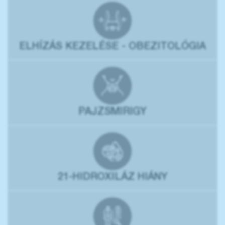
ELHÍZÁS KEZELÉSE - OBEZITOLÓGIA
PAJZSMIRIGY
21-HIDROXILÁZ HIÁNY