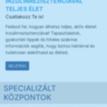
INZULINREZISZTENCIÁVAL
TELJES ÉLET
Csatlakozz Te is!
Fedezd fel, hogyan élhetsz teljes, aktív életet
inzulinrezisztenciával! Tapasztalatok,
gyakorlati tippek és hiteles szakmai
információk segítik, hogy biztos háttérrel és
tudatosan alakíthasd az életed.
BELÉPEK!
SPECIALIZÁLT
KÖZPONTOK