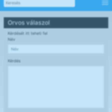
Orvos válaszol
Kérdését itt teheti fel
Név
Kérdés