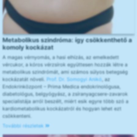
Metabolikus szindróma: így csökkenthető a
komoly kockázat
A magas vérnyomás, a hasi elhízás, az emelkedett
vércukor, a kóros vérzsírok együttesen hozzák létre a
metabolikus szindrómát, ami számos súlyos betegség
kockázatát növeli.
Prof. Dr. Somogyi Anikó
, az
Endokrinközpont – Prima Medica endokrinológusa,
diabetológus, belgyógyász, a zsíranyagcsere-zavarok
specialistája arról beszélt, miért esik egyre több szó a
kardiometabolikus kockázatról és hogyan lehet ezt
csökkenteni.
További részletek