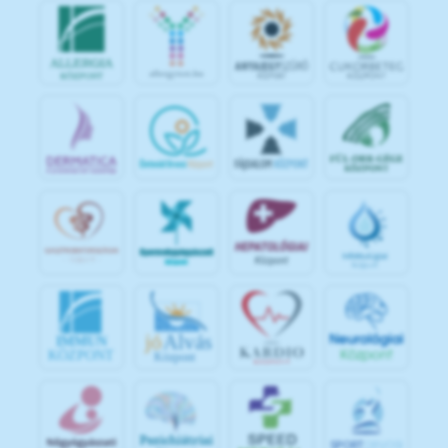
jó
Alvás
IMMUN
KÖZPONT
Központ
S
POR
T
O
R
V
OS
I