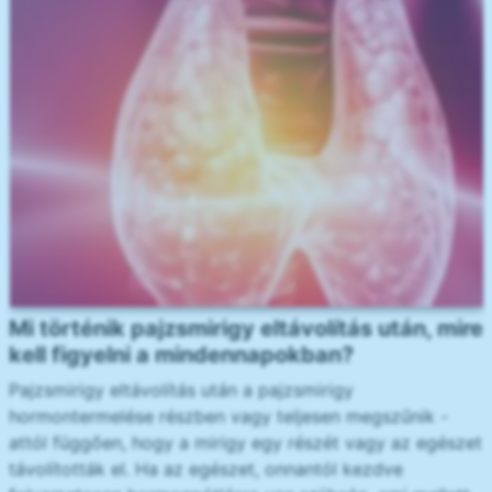
Mi történik pajzsmirigy eltávolítás után, mire
kell figyelni a mindennapokban?
Pajzsmirigy eltávolítás után a pajzsmirigy
hormontermelése részben vagy teljesen megszűnik -
attól függően, hogy a mirigy egy részét vagy az egészet
távolították el. Ha az egészet, onnantól kezdve