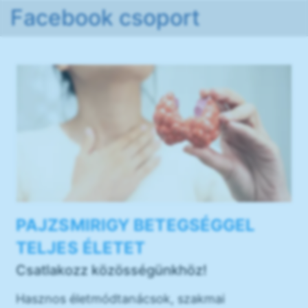
Facebook csoport
PAJZSMIRIGY BETEGSÉGGEL
TELJES ÉLETET
Csatlakozz közösségünkhöz!
Hasznos életmódtanácsok, szakmai