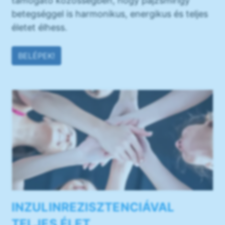
támogató közösségben, hogy pajzsmirigy
betegséggel is harmonikus, energikus és teljes
életet élhess.
BELÉPEK!
INZULINREZISZTENCIÁVAL
TELJES ÉLET