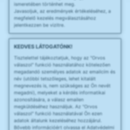
ismeretében történhet meg.
Javasoljuk, az eredmények értékeléséhez, a
megfelelő kezelés megválasztásához
jelentkezzen be vizitre.
KEDVES LÁTOGATÓNK!
Tisztelettel tájékoztatjuk, hogy az "Orvos
válaszol" funkció használatához kötelezően
megadandó személyes adatok az emailcím és
név (utóbbi tetszőleges, lehet kitalált
megnevezés is, nem szükséges az Ön nevét
megadni), melyeket a kérdés informatikai
azonosítására, a válasz emailen
megküldéséhez használjuk. Az "Orvos
válaszol" funkció használatával Ön ezen
adatok általunk kezeléséhez hozzájárul.
Bővebb információért olvassa el Adatvédelmi