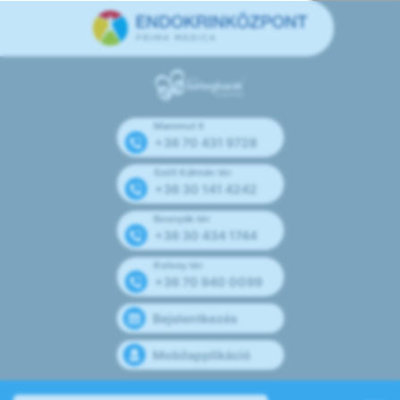
Mammut II
+36 70 431 9728
Széll Kálmán tér
+36 30 141 4242
Bosnyák tér
+36 30 434 1744
Kolosy tér
+36 70 940 0099
Bejelentkezés
Mobilapplikáció