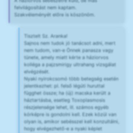
A háziorvos sebészetre küld, de más
felvilágosítást nem kaptam.
Szakvéleményét előre is köszönöm.
Tisztelt Sz. Aranka!
Sajnos nem tudok jó tanácsot adni, mert
nem tudom, van-e Önnek panasza vagy
tünete, amely miatt kérte a háziorvos
kolléga a pajzsmirigy ultrahang vizsgálat
elvégzését.
Nyaki nyirokcsomó több betegség esetén
jelentkezhet: pl. felső légúti huruttal
függhet össze; ha (új) macska került a
háztartásba, esetleg Toxoplasmosis
részjelensége lehet, ill. számos egyéb
kórképre is gondolni kell. Ezek közül van
olyan is, amikor sebésszel kell konzultálni,
hogy elvégezhető-e a nyaki képlet