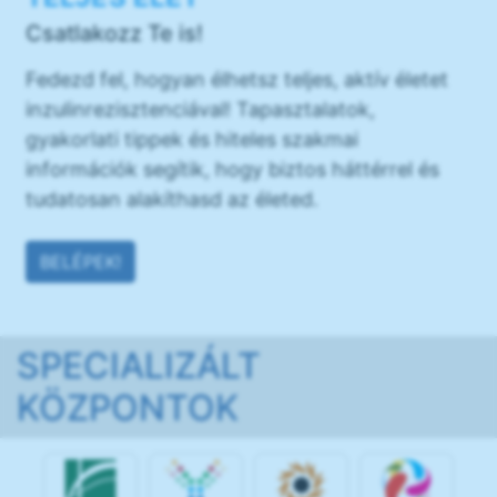
Csatlakozz Te is!
Fedezd fel, hogyan élhetsz teljes, aktív életet
inzulinrezisztenciával! Tapasztalatok,
gyakorlati tippek és hiteles szakmai
információk segítik, hogy biztos háttérrel és
tudatosan alakíthasd az életed.
BELÉPEK!
SPECIALIZÁLT
KÖZPONTOK