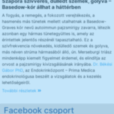
Szapora szívverés, dülledt szemek, golyva –
Basedow-kór állhat a háttérben
A fogyás, a remegés, a fokozott verejtékezés, a
hasmenés más tünetek mellett utalhatnak a Basedow-
Graves kór nevű autoimmun pajzsmirigy zavarra, létezik
azonban egy hármas tünetegyüttes is, amely az
érintettek jelentős részénél tapasztalható. Ez a
szívfrekvencia növekedés, kidülledő szemek és golyva,
más néven strúma hármasából álló, ún. Merseburgi triász
mindenképp kiemelt figyelmet érdemel, és elindítja az
orvost a pajzsmirigy kivizsgálásának irányába.
Dr. Békési
Gábor PhD
, az Endokrinközpont – Prima Medica
endokrinológusa beszélt a vizsgálatok és a kezelés
lehetőségeiről.
További részletek
Facebook csoport