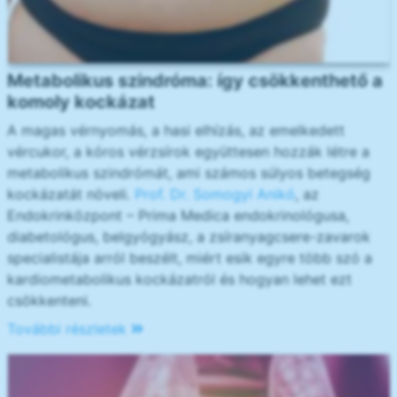
Metabolikus szindróma: így csökkenthető a
komoly kockázat
A magas vérnyomás, a hasi elhízás, az emelkedett
vércukor, a kóros vérzsírok együttesen hozzák létre a
metabolikus szindrómát, ami számos súlyos betegség
kockázatát növeli.
Prof. Dr. Somogyi Anikó
, az
Endokrinközpont – Prima Medica endokrinológusa,
diabetológus, belgyógyász, a zsíranyagcsere-zavarok
specialistája arról beszélt, miért esik egyre több szó a
kardiometabolikus kockázatról és hogyan lehet ezt
csökkenteni.
További részletek