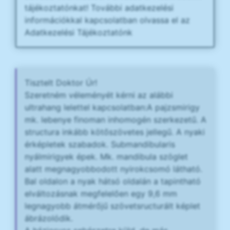
tájékoztatónkat! További adatkezelési
információkkal kapcsolatban olvassa el az
Adatkezelési Tájékoztatónk
Tisztelt Doktor Úr!
Szeretném véleményét kérni az alábbi
ultrahang lelettel kapcsolatban:A pajzsmirigy
mk. lebenye finoman inhomogén szerkezetű. A
structura inkább kötőszövetes jellegű. A nyaki
érképletek szabadok. Submandibularis
nyálmirigyek épek. Mk. mandibula szöglet
alatt megnagyobbodott nyirokcsomó látható.
Bal oldalon a nyak hátsó oldalán a tapintható
elváltozásnak megfelelően egy 9,6 mm
legnagyobb átmérőjű szövetsructurált képlet
ábrázolódik.