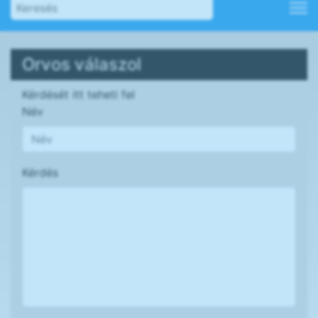
Orvos válaszol
Kérdését itt teheti fel
Név
Kérdés