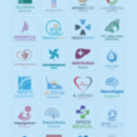
jó
Alvás
IMMUN
KÖZPONT
Központ
S
POR
T
O
R
V
OS
I
KÖ
ZPON
T