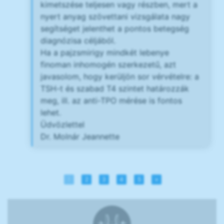
kimetszése teljesen vagy részben, mert a
nyert anyag szövettani vizsgálata nagy
segítséget jelenthet a pontos betegség
diagnózisa céljából.
Ha a pajzsmirigy mindkét lebenye
finoman inhomogén szerkezetű, azt
javasolom, hogy kerüljön sor vérvételre: a
TSH-t és szabad T4 szintet határozzák
meg, ill. az anti-TPO mérése is fontos
lehet.
Üdvözlettel
Dr. Molnár Jeannette
1
2
3
4
5
»