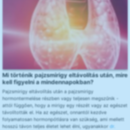
Mi történik pajzsmirigy eltávolítás után, mire
kell figyelni a mindennapokban?
Pajzsmirigy eltávolítás után a pajzsmirigy
hormontermelése részben vagy teljesen megszűnik -
attól függően, hogy a mirigy egy részét vagy az egészet
távolították el. Ha az egészet, onnantól kezdve
folyamatosan hormonpótlásra van szükség, ami mellett
hosszú távon teljes életet lehet élni, ugyanakkor
dr.