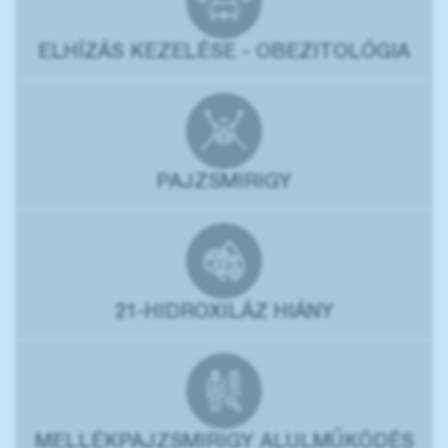
ELHÍZÁS KEZELÉSE - OBEZITOLÓGIA
PAJZSMIRIGY
21-HIDROXILÁZ HIÁNY
MELLÉKPAJZSMIRIGY ALULMŰKÖDÉS