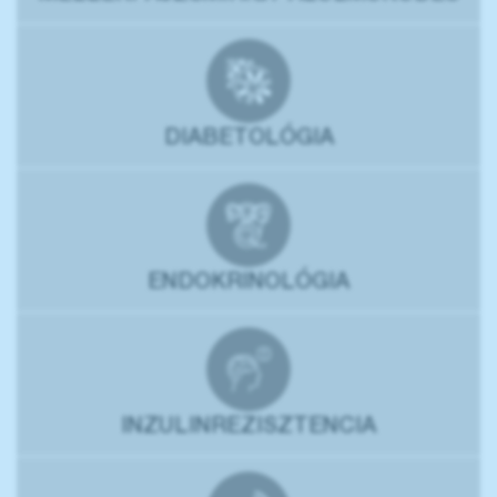
DIABETOLÓGIA
ENDOKRINOLÓGIA
INZULINREZISZTENCIA