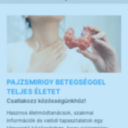
PAJZSMIRIGY BETEGSÉGGEL
TELJES ÉLETET
Csatlakozz közösségünkhöz!
Hasznos életmódtanácsok, szakmai
információk és valódi tapasztalatok egy