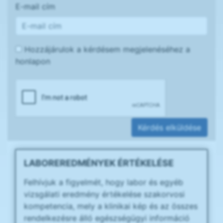
E-mail cím
Hozzájárulok a kérdésem megjelenéséhez a
honlapon
Kérdés elküldése
LABOREREDMÉNYEK ÉRTÉKELÉSE
Felhívjuk a figyelmét, hogy labor és egyéb
vizsgálati eredmény értékelése szakorvosi
kompetencia, mely a klinikai kép és az összes
rendelkezésre álló egészségügyi információ