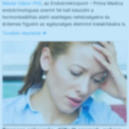
Békési Gábor PhD
, az Endokrinközpont – Prima Medica
endokrinológusa szerint fel kell készülni a
hormonbeállítás alatti esetleges nehézségekre és
érdemes figyelni az egészséges életmód kialakítására is.
További részletek