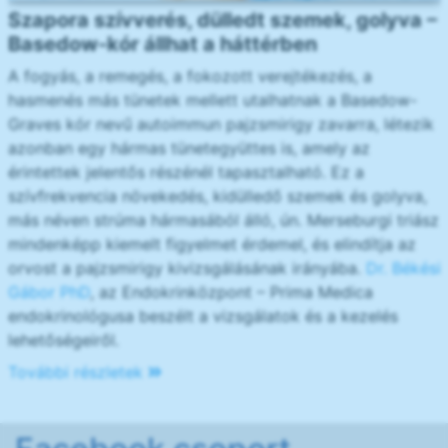
Szapora szívverés, dülledt szemek, golyva –
Basedow-kór állhat a háttérben
A fogyás, a remegés, a fokozott verejtékezés, a
hasmenés más tünetek mellett utalhatnak a Basedow-
Graves kór nevű autoimmun pajzsmirigy zavarra, létezik
azonban egy hármas tünetegyüttes is, amely az
érintettek jelentős részénél tapasztalható. Ez a
szívfrekvencia növekedés, kidülledő szemek és golyva,
más néven strúma hármasából álló, ún. Merseburgi triász
mindenképp kiemelt figyelmet érdemel, és elindítja az
orvost a pajzsmirigy kivizsgálásának irányába.
Dr. Békési
Gábor PhD
, az Endokrinközpont – Prima Medica
endokrinológusa beszélt a vizsgálatok és a kezelés
lehetőségeiről.
További részletek