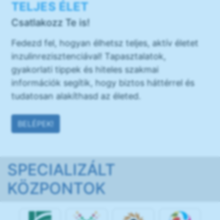
TELJES ÉLET
Csatlakozz Te is!
Fedezd fel, hogyan élhetsz teljes, aktív életet
inzulinrezisztenciával! Tapasztalatok,
gyakorlati tippek és hiteles szakmai
információk segítik, hogy biztos háttérrel és
tudatosan alakíthasd az életed.
BELÉPEK!
SPECIALIZÁLT
KÖZPONTOK