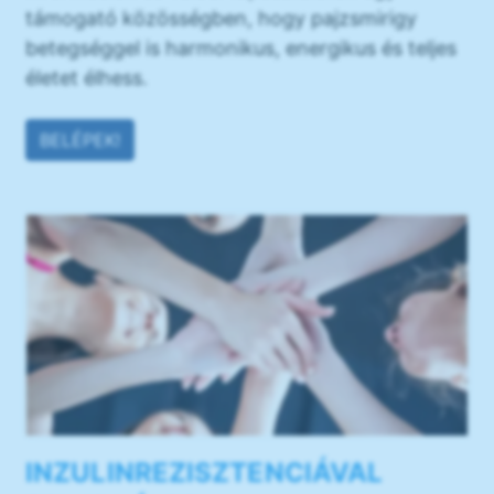
támogató közösségben, hogy pajzsmirigy
betegséggel is harmonikus, energikus és teljes
életet élhess.
BELÉPEK!
INZULINREZISZTENCIÁVAL