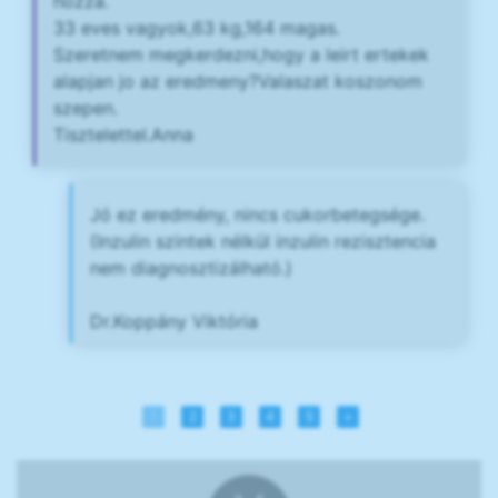
hozza.
33 eves vagyok,63 kg,164 magas.
Szeretnem megkerdezni,hogy a leirt ertekek
alapjan jo az eredmeny?Valaszat koszonom
szepen.
Tisztelettel.Anna
Jó ez eredmény, nincs cukorbetegsége.
(Inzulin szintek nélkül inzulin rezisztencia
nem diagnosztizálható.)
Dr.Koppány Viktória
1
2
3
4
5
»