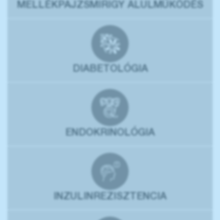
MELLÉKPAJZSMIRIGY ALULMŰKÖDÉS
DIABETOLÓGIA
ENDOKRINOLÓGIA
INZULINREZISZTENCIA