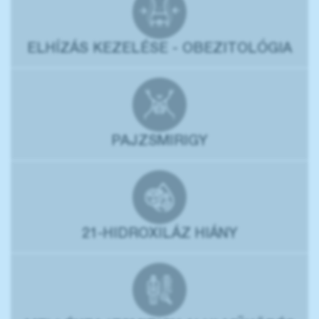
ELHÍZÁS KEZELÉSE - OBEZITOLÓGIA
PAJZSMIRIGY
21-HIDROXILÁZ HIÁNY