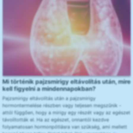
Mi történik pajzsmirigy eltávolítás után, mire
kell figyelni a mindennapokban?
Pajzsmirigy eltávolítás után a pajzsmirigy
hormontermelése részben vagy teljesen megszűnik -
attól függően, hogy a mirigy egy részét vagy az egészet
távolították el. Ha az egészet, onnantól kezdve
folyamatosan hormonpótlásra van szükség, ami mellett