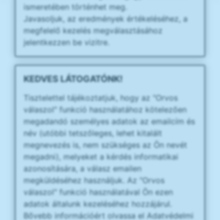
ismeretében történhet meg.
Javasoljuk, az eredmények értékeléséhez, a
megfelelő kezelés megválasztásához
jelentkezzen be vizitre.
KEDVES LÁTOGATÓNK!
Tisztelettel tájékoztatjuk, hogy az "Orvos
válaszol" funkció használatához kötelezően
megadandó személyes adatok az emailcím és
név (utóbbi tetszőleges, lehet kitalált
megnevezés is, nem szükséges az Ön nevét
megadni), melyeket a kérdés informatikai
azonosítására, a válasz emailen
megküldéséhez használjuk. Az "Orvos
válaszol" funkció használatával Ön ezen
adatok általunk kezeléséhez hozzájárul.
Bővebb információért olvassa el Adatvédelmi