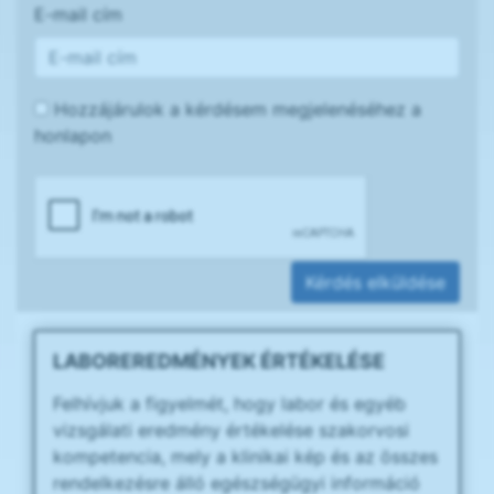
E-mail cím
Hozzájárulok a kérdésem megjelenéséhez a
honlapon
Kérdés elküldése
LABOREREDMÉNYEK ÉRTÉKELÉSE
Felhívjuk a figyelmét, hogy labor és egyéb
vizsgálati eredmény értékelése szakorvosi
kompetencia, mely a klinikai kép és az összes
rendelkezésre álló egészségügyi információ