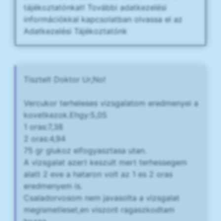
tájékoztatónkat! További adatkezelési
információkkal kapcsolatban olvassa el az
Adatkezelési Tájékoztatónk
Tisztelt Doktor Ur,No!
Vercukor terheleses vizsgalatom eredmenyei a
kovetkezok.Ehgy:5,05
1 oras:7,38
2 oras:4,94
75 gr glukoz elfogyasztasa utan.
A vizsgalat azert keszult mert terhessegem
alatt 2 eve a hataron volt az 1 es 2 oras
eredmenyem is.
Csaladorvosom nem javasolta a vizsgalat
megismetleset,en viszont ragaszkodtam