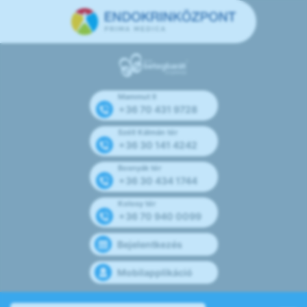
Mammut II
+36 70 431 9728
Széll Kálmán tér
+36 30 141 4242
Bosnyák tér
+36 30 434 1744
Kolosy tér
+36 70 940 0099
Bejelentkezés
Mobilapplikáció