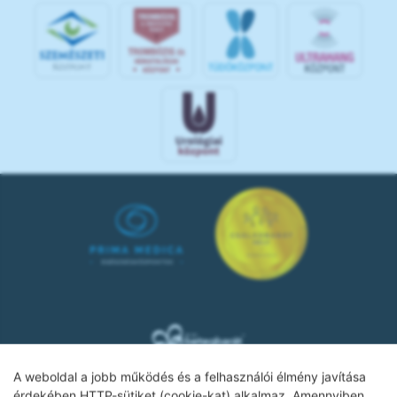
A weboldal a jobb működés és a felhasználói élmény javítása
érdekében HTTP-sütiket (cookie-kat) alkalmaz. Amennyiben