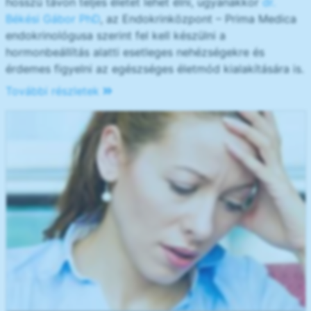
hosszú távon teljes életet lehet élni, ugyanakkor
dr.
Békési Gábor PhD
, az Endokrinközpont – Prima Medica
endokrinológusa szerint fel kell készülni a
hormonbeállítás alatti esetleges nehézségekre és
érdemes figyelni az egészséges életmód kialakítására is.
További részletek