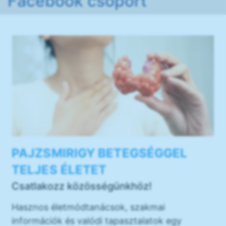
Facebook csoport
PAJZSMIRIGY BETEGSÉGGEL
TELJES ÉLETET
Csatlakozz közösségünkhöz!
Hasznos életmódtanácsok, szakmai
információk és valódi tapasztalatok egy