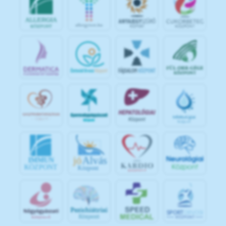
jó
Alvás
IMMUN
KÖZPONT
Központ
S
POR
T
O
R
V
OS
I
KÖ
ZPON
T