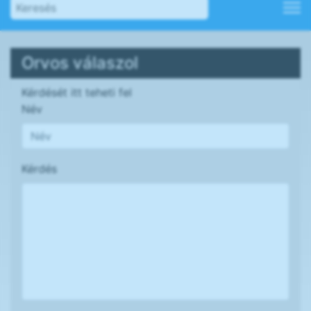
Orvos válaszol
Kérdését itt teheti fel
Név
Kérdés