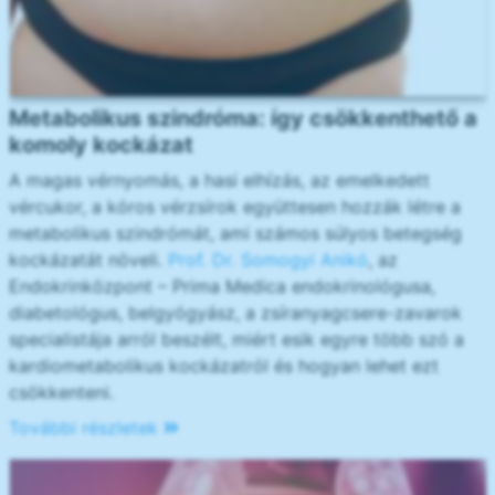
Metabolikus szindróma: így csökkenthető a
komoly kockázat
A magas vérnyomás, a hasi elhízás, az emelkedett
vércukor, a kóros vérzsírok együttesen hozzák létre a
metabolikus szindrómát, ami számos súlyos betegség
kockázatát növeli.
Prof. Dr. Somogyi Anikó
, az
Endokrinközpont – Prima Medica endokrinológusa,
diabetológus, belgyógyász, a zsíranyagcsere-zavarok
specialistája arról beszélt, miért esik egyre több szó a
kardiometabolikus kockázatról és hogyan lehet ezt
csökkenteni.
További részletek