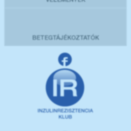
VÉLEMÉNYEK
BETEGTÁJÉKOZTATÓK