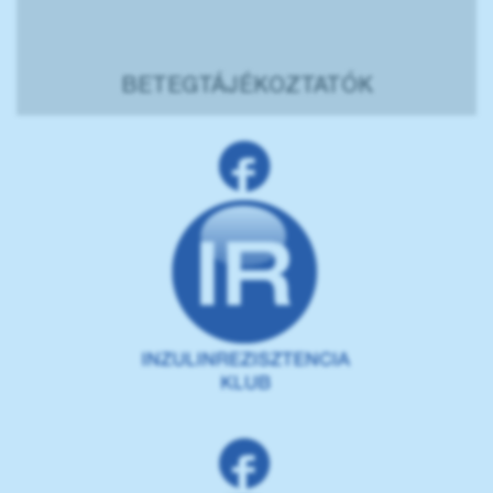
BETEGTÁJÉKOZTATÓK