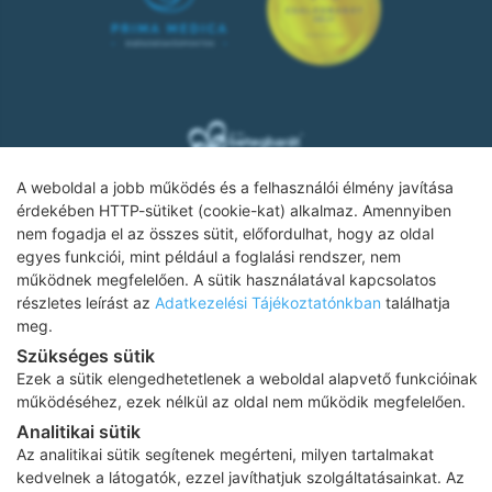
A weboldal a jobb működés és a felhasználói élmény javítása
érdekében HTTP-sütiket (cookie-kat) alkalmaz. Amennyiben
nem fogadja el az összes sütit, előfordulhat, hogy az oldal
Adatkezelési tájékoztató
egyes funkciói, mint például a foglalási rendszer, nem
működnek megfelelően. A sütik használatával kapcsolatos
Impresszum
részletes leírást az
Adatkezelési Tájékoztatónkban
találhatja
meg.
Adatvédelmi tájékoztató
Szükséges sütik
ÁSZF
Ezek a sütik elengedhetetlenek a weboldal alapvető funkcióinak
működéséhez, ezek nélkül az oldal nem működik megfelelően.
Karrier
Analitikai sütik
Az oldalon feltüntetett árak az ÁFÁ-t tartalmazzák!
Az analitikai sütik segítenek megérteni, milyen tartalmakat
A képek a
Shutterstock.com
és a
Canva.com
licence alapján
kedvelnek a látogatók, ezzel javíthatjuk szolgáltatásainkat. Az
kerültek felhasználásra.