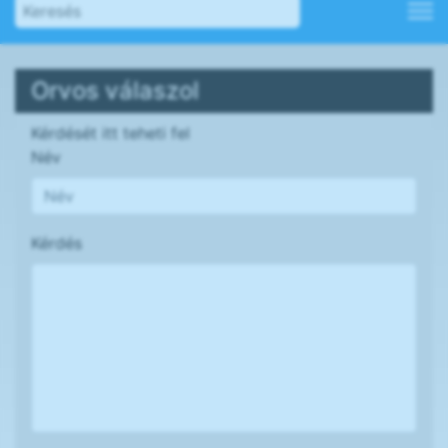
Orvos válaszol
Kérdését itt teheti fel
Név
Kérdés