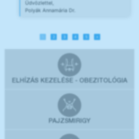
Üdvözlettel,
Polyák Annamária Dr.
1
2
3
4
5
»
ELHÍZÁS KEZELÉSE - OBEZITOLÓGIA
PAJZSMIRIGY