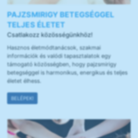
PAJZSMIRIGY BETEGSÉGGEL
TELJES ÉLETET
Csatlakozz közösségünkhöz!
Hasznos életmódtanácsok, szakmai
információk és valódi tapasztalatok egy
támogató közösségben, hogy pajzsmirigy
betegséggel is harmonikus, energikus és teljes
életet élhess.
BELÉPEK!