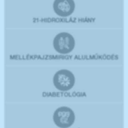
21-HIDROXILÁZ HIÁNY
MELLÉKPAJZSMIRIGY ALULMŰKÖDÉS
DIABETOLÓGIA