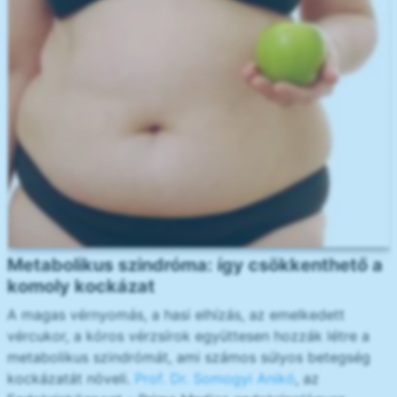
Metabolikus szindróma: így csökkenthető a
komoly kockázat
A magas vérnyomás, a hasi elhízás, az emelkedett
vércukor, a kóros vérzsírok együttesen hozzák létre a
metabolikus szindrómát, ami számos súlyos betegség
kockázatát növeli.
Prof. Dr. Somogyi Anikó
, az