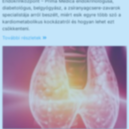
Endokrinközpont – Prima Medica endokrinológusa,
diabetológus, belgyógyász, a zsíranyagcsere-zavarok
specialistája arról beszélt, miért esik egyre több szó a
kardiometabolikus kockázatról és hogyan lehet ezt
csökkenteni.
További részletek