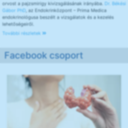
orvost a pajzsmirigy kivizsgálásának irányába.
Dr. Békési
Gábor PhD
, az Endokrinközpont – Prima Medica
endokrinológusa beszélt a vizsgálatok és a kezelés
lehetőségeiről.
További részletek
Facebook csoport