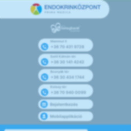
Mammut II
+36 70 431 9728
Széll Kálmán tér
+36 30 141 4242
Bosnyák tér
+36 30 434 1744
Kolosy tér
+36 70 940 0099
Bejelentkezés
Mobilapplikáció