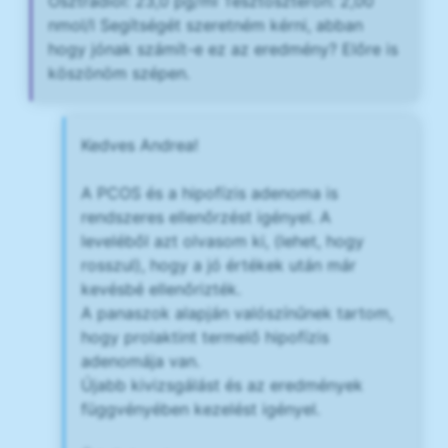
Ösztradiol: 23,0 pg/ml Tesztoszteron: 2,00
nmol/l Segítségét szeretném kérni, abban
hogy jónak számít-e ez az eredmény? Előre is
köszönöm szépen.
Kedves Andrea!
A PCOS és a hipofízis adenoma is
rendszeres ellenőrzést igényel. A
leveléből azt olvasom ki, (lehet, hogy
rosszul), hogy a jó értékek után már
kevésbé ellenőrizték.
A panaszok alapján valószínűnek tartom,
hogy prolaktint termelő hipofízis
adenomája van.
Újabb kivizsgálást és az eredmények
függvényében kezelést igényel.