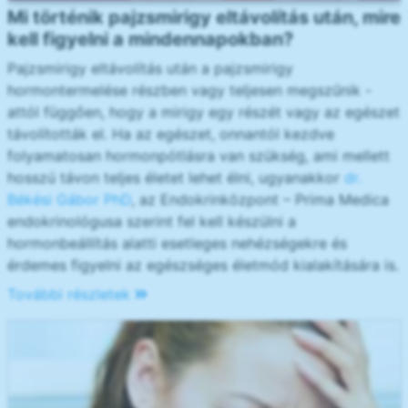
Mi történik pajzsmirigy eltávolítás után, mire
kell figyelni a mindennapokban?
Pajzsmirigy eltávolítás után a pajzsmirigy
hormontermelése részben vagy teljesen megszűnik -
attól függően, hogy a mirigy egy részét vagy az egészet
távolították el. Ha az egészet, onnantól kezdve
folyamatosan hormonpótlásra van szükség, ami mellett
hosszú távon teljes életet lehet élni, ugyanakkor
dr.
Békési Gábor PhD
, az Endokrinközpont – Prima Medica
endokrinológusa szerint fel kell készülni a
hormonbeállítás alatti esetleges nehézségekre és
érdemes figyelni az egészséges életmód kialakítására is.
További részletek