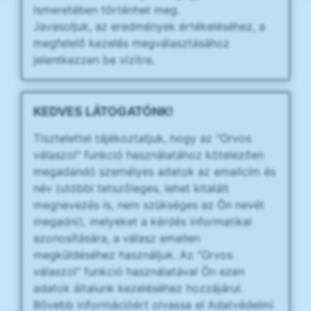
ismeretében történhet meg.
Javasoljuk, az eredmények értékeléséhez, a
megfelelő kezelés megválasztásához
jelentkezzen be vizitre.
KEDVES LÁTOGATÓNK!
Tisztelettel tájékoztatjuk, hogy az "Orvos
válaszol" funkció használatához kötelezően
megadandó személyes adatok az emailcím és
név (utóbbi tetszőleges, lehet kitalált
megnevezés is, nem szükséges az Ön nevét
megadni), melyeket a kérdés informatikai
azonosítására, a válasz emailen
megküldéséhez használjuk. Az "Orvos
válaszol" funkció használatával Ön ezen
adatok általunk kezeléséhez hozzájárul.
Bővebb információért olvassa el Adatvédelmi