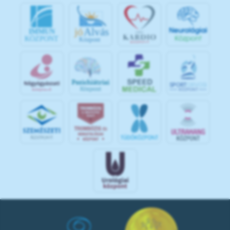
jó
Alvás
IMMUN
KÖZPONT
Központ
S
POR
T
O
R
V
OS
I
KÖ
ZPON
T