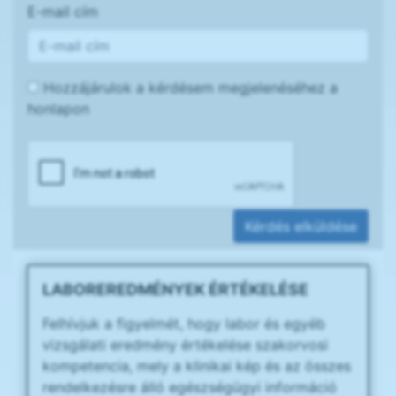
E-mail cím
Hozzájárulok a kérdésem megjelenéséhez a
honlapon
Kérdés elküldése
LABOREREDMÉNYEK ÉRTÉKELÉSE
Felhívjuk a figyelmét, hogy labor és egyéb
vizsgálati eredmény értékelése szakorvosi
kompetencia, mely a klinikai kép és az összes
rendelkezésre álló egészségügyi információ