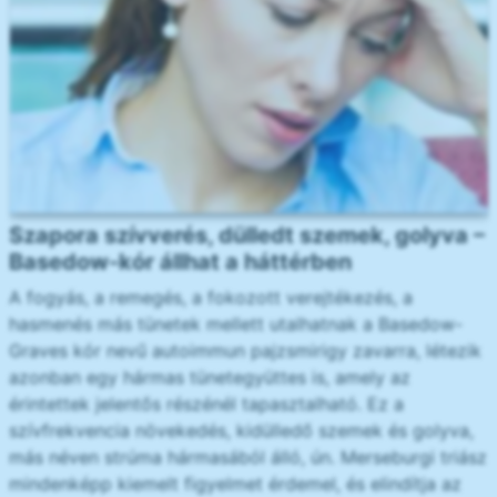
Szapora szívverés, dülledt szemek, golyva –
Basedow-kór állhat a háttérben
A fogyás, a remegés, a fokozott verejtékezés, a
hasmenés más tünetek mellett utalhatnak a Basedow-
Graves kór nevű autoimmun pajzsmirigy zavarra, létezik
azonban egy hármas tünetegyüttes is, amely az
érintettek jelentős részénél tapasztalható. Ez a
szívfrekvencia növekedés, kidülledő szemek és golyva,
más néven strúma hármasából álló, ún. Merseburgi triász
mindenképp kiemelt figyelmet érdemel, és elindítja az