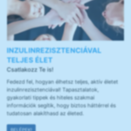
INZULINREZISZTENCIÁVAL
TELJES ÉLET
Csatlakozz Te is!
Fedezd fel, hogyan élhetsz teljes, aktív életet
inzulinrezisztenciával! Tapasztalatok,
gyakorlati tippek és hiteles szakmai
információk segítik, hogy biztos háttérrel és
tudatosan alakíthasd az életed.
BELÉPEK!