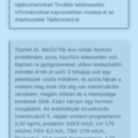
tájékoztatónkat! További adatkezelési
információkkal kapcsolatban olvassa el az
Adatkezelési Tájékoztatónk
Tisztelt Dr. Nő/Úr! Pár éve voltak hormon
problémáim, pcos, hipofízis adenomám volt.
Kaptam rá gyógyszereket, utána rendeződött.
(minden érték jó volt) 3 hónapja volt egy
petefészek ciszta műtétem, és azóta fájnak a
melleim meg évek óta alig van menstruációs
vérzésem, megjön időben de a mennyisége
kevésnek tűnik. Ezért kértem egy hormon
vizsgálatot. Az eredmények következők:
(menstruáció 5. napján voltam) progeszteron:
0,30 ng/ml, prolaktin: 526.9 mIU/l, LH: 1,76
mIU/ml, FSH: 6,3 IU/L, TSH: 1,119 mIU/L,