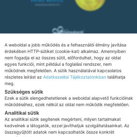
A weboldal a jobb működés és a felhasználói élmény javítása
érdekében HTTP-sütiket (cookie-kat) alkalmaz. Amennyiben
nem fogadja el az összes sütit, előfordulhat, hogy az oldal
Adatkezelési tájékoztató
egyes funkciói, mint például a foglalási rendszer, nem
működnek megfelelően. A sütik használatával kapcsolatos
Impresszum
részletes leírást az
Adatkezelési Tájékoztatónkban
találhatja
meg.
Adatvédelmi tájékoztató
Szükséges sütik
ÁSZF
Ezek a sütik elengedhetetlenek a weboldal alapvető funkcióinak
működéséhez, ezek nélkül az oldal nem működik megfelelően.
Karrier
Analitikai sütik
Az oldalon feltüntetett árak az ÁFÁ-t tartalmazzák!
Az analitikai sütik segítenek megérteni, milyen tartalmakat
A képek a
Shutterstock.com
és a
Canva.com
licence alapján
kedvelnek a látogatók, ezzel javíthatjuk szolgáltatásainkat. Az
kerültek felhasználásra.
összegyűjtött adatok nem kapcsolhatók össze konkrét
Copyright 2026 ©
Prima Medica Egészségközpontok
. Minden jog