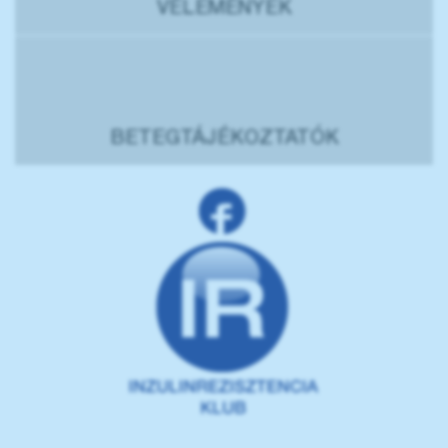
VÉLEMÉNYEK
BETEGTÁJÉKOZTATÓK