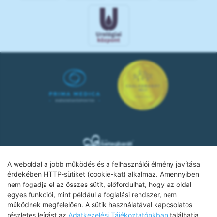
A weboldal a jobb működés és a felhasználói élmény javítása
érdekében HTTP-sütiket (cookie-kat) alkalmaz. Amennyiben
nem fogadja el az összes sütit, előfordulhat, hogy az oldal
Adatkezelési tájékoztató
egyes funkciói, mint például a foglalási rendszer, nem
működnek megfelelően. A sütik használatával kapcsolatos
Impresszum
részletes leírást az
Adatkezelési Tájékoztatónkban
találhatja