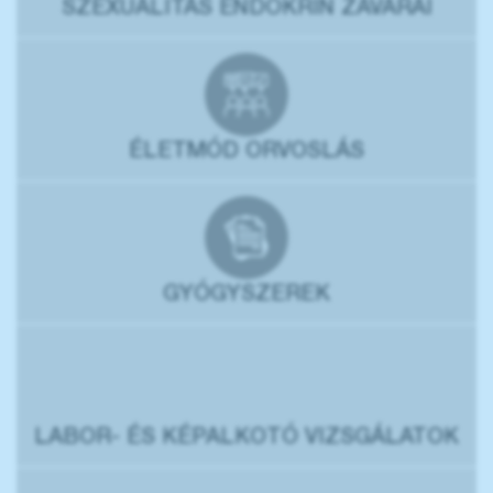
SZEXUALITÁS ENDOKRIN ZAVARAI
ÉLETMÓD ORVOSLÁS
GYÓGYSZEREK
LABOR- ÉS KÉPALKOTÓ VIZSGÁLATOK