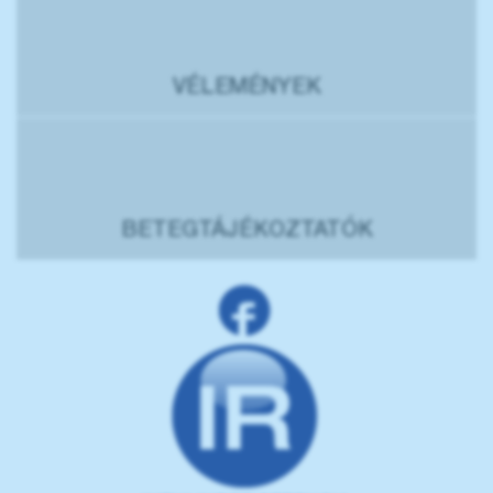
VÉLEMÉNYEK
BETEGTÁJÉKOZTATÓK