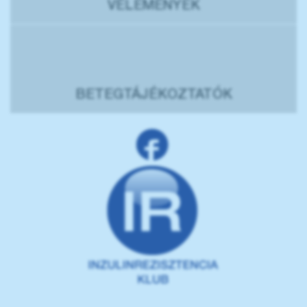
VÉLEMÉNYEK
BETEGTÁJÉKOZTATÓK