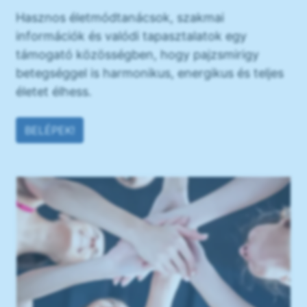
Hasznos életmódtanácsok, szakmai
információk és valódi tapasztalatok egy
támogató közösségben, hogy pajzsmirigy
betegséggel is harmonikus, energikus és teljes
életet élhess.
BELÉPEK!