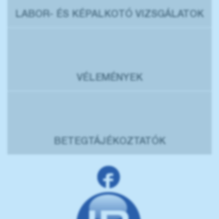
LABOR- ÉS KÉPALKOTÓ VIZSGÁLATOK
VÉLEMÉNYEK
BETEGTÁJÉKOZTATÓK