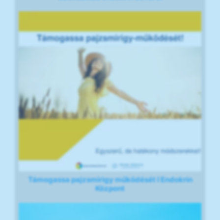
Támogassa pajzsmirigy működését I Endokrin
Központ