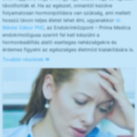
távolították el. Ha az egészet, onnantól kezdve
folyamatosan hormonpótlásra van szükség, ami mellett
hosszú távon teljes életet lehet élni, ugyanakkor
dr.
Békési Gábor PhD
, az Endokrinközpont – Prima Medica
endokrinológusa szerint fel kell készülni a
hormonbeállítás alatti esetleges nehézségekre és
érdemes figyelni az egészséges életmód kialakítására is.
További részletek