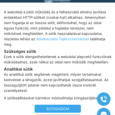
A weboldal a jobb működés és a felhasználói élmény javítása
érdekében HTTP-sütiket (cookie-kat) alkalmaz. Amennyiben
nem fogadja el az összes sütit, előfordulhat, hogy az oldal
Adatkezelési tájékoztató
egyes funkciói, mint például a foglalási rendszer, nem
működnek megfelelően. A sütik használatával kapcsolatos
Impresszum
részletes leírást az
Adatkezelési Tájékoztatónkban
találhatja
Adatvédelmi tájékoztató
meg.
Szükséges sütik
ÁSZF
Ezek a sütik elengedhetetlenek a weboldal alapvető funkcióinak
Karrier
működéséhez, ezek nélkül az oldal nem működik megfelelően.
Analitikai sütik
Az oldalon feltüntetett árak az ÁFÁ-t tartalmazzák!
Az analitikai sütik segítenek megérteni, milyen tartalmakat
A képek a
Shutterstock.com
és a
Canva.com
licence alapján
kedvelnek a látogatók, ezzel javíthatjuk szolgáltatásainkat. Az
kerültek felhasználásra.
összegyűjtött adatok nem kapcsolhatók össze konkrét
Copyright 2026 ©
Prima Medica Egészségközpontok
. Minden jog
személyekkel.
fenntartva
Designed by
www.free-dimension.hu
, Programed by
Appon
&
A sütibeállításokat bármikor módosíthatja böngészőjében.
György Nándor
ELFOGADOM