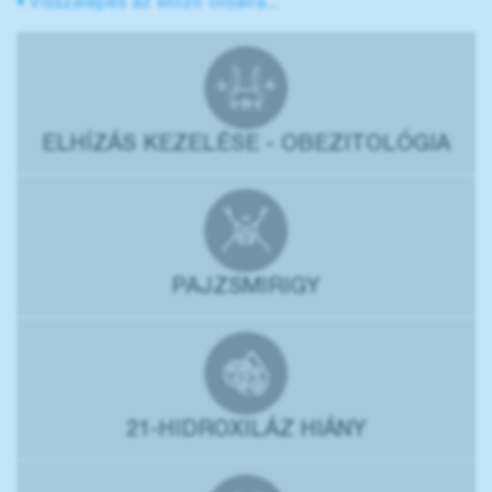
Visszalépés az előző oldalra...
ELHÍZÁS KEZELÉSE - OBEZITOLÓGIA
PAJZSMIRIGY
21-HIDROXILÁZ HIÁNY