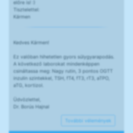
előre is! :)
Tisztelettel:
Kármen
Kedves Kármen!
Ez valóban hihetetlen gyors súlygyarapodás.
A következő laborokat mindenképpen
csináltassa meg: Nagy rutin, 3 pontos OGTT
inzulin szintekkel, TSH, fT4, fT3, rT3, aTPO,
aTG, kortizol.
Üdvözlettel,
Dr. Borús Hajnal
További vélemények