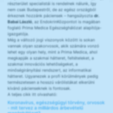
részterület specialistái is rendelnek nálunk, így
nem csak Budapestről, de az egész országból
érkeznek hozzánk páciensek – hangsúlyozta
dr.
Babai László
, az EndokrinKözpontot is magában
foglaló Prima Medica Egészséghálózat alapítója-
igazgatója.
Még a változó jogi viszonyok között is sokan
vannak olyan szakorvosok, akik számára vonzó
lehet egy olyan hely, mint a Prima Medica, ahol
megkapják a szakmai hátteret, feltételeket, a
szakmai innovációs lehetőségeket, a
minőségirányítási rendszert, az informatikai
hátteret. Ugyanezek a profi körülmények pedig
természetesen a hosszú várólistákat elkerülni
kívánó pácienseknek is fontosak.
A teljes cikk itt olvasható:
Koronavírus, egészségügyi törvény, orvosok
- mit tervez a milliárdos árbevételű