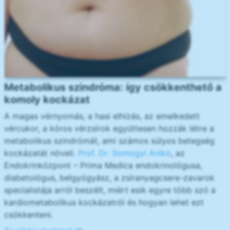
Metabolikus szindróma: így csökkenthető a
komoly kockázat
A magas vérnyomás, a hasi elhízás, az emelkedett
vércukor, a kóros vérzsírok együttesen hozzák létre a
metabolikus szindrómát, ami számos súlyos betegség
kockázatát növeli.
Prof. Dr. Somogyi Anikó
, az
Endokrinközpont – Prima Medica endokrinológusa,
diabetológus, belgyógyász, a zsíranyagcsere-zavarok
specialistája arról beszélt, miért esik egyre több szó a
kardiometabolikus kockázatról és hogyan lehet ezt
csökkenteni.