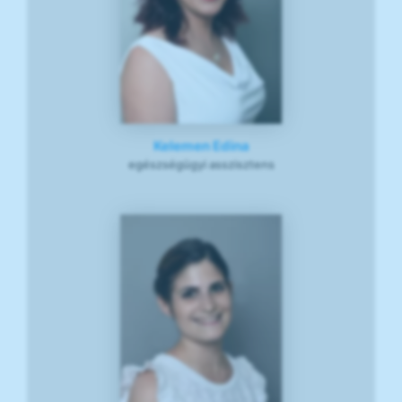
Kelemen Edina
egészségügyi asszisztens