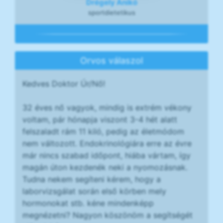
Drégely Anikó
sportdietetikus
Orvos válaszol
Kedves Doktor Úr/Nő!
32 éves nő vagyok, mindig is extrém vékony
voltam, pár hónapja viszont 3-4 hét alatt
felszaladt rám 11 kiló, pedig az életmódom
nem változott. Endokrinológiára erre az évre
már nincs szabad időpont, hiába vártam, így
magán úton kezdenék neki a nyomozásnak.
Tudna nekem segíteni kérem, hogy a
laborvizsgálat során első körben mely
hormonokat stb. kéne mindenképp
megnézetni? Nagyon köszönöm a segítségét