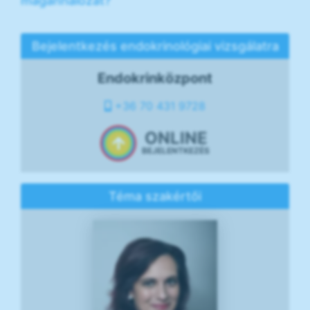
magánhálózat?
Bejelentkezés endokrinológiai vizsgálatra
Endokrinközpont
+36 70 431 9728
ONLINE
BEJELENTKEZÉS
Téma szakértői