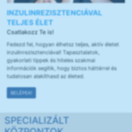
INZULINREZISZTENCIÁVAL
TELJES ÉLET
Csatlakozz Te is!
Fedezd fel, hogyan élhetsz teljes, aktív életet
inzulinrezisztenciával! Tapasztalatok,
gyakorlati tippek és hiteles szakmai
információk segítik, hogy biztos háttérrel és
tudatosan alakíthasd az életed.
BELÉPEK!
SPECIALIZÁLT
KÖZPONTOK