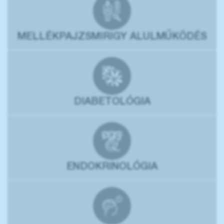
MELLÉKPAJZSMIRIGY ALULMŰKÖDÉS
DIABETOLÓGIA
ENDOKRINOLÓGIA