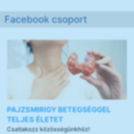
Facebook csoport
PAJZSMIRIGY BETEGSÉGGEL
TELJES ÉLETET
Csatlakozz közösségünkhöz!