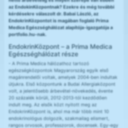
nettó árbevételig és milyen szerepe van ebben
az EndokinKözpontnak? Ezekre és még további
kérdésekre válaszolt dr. Babai László, az
EndokrinKözpontot is magában foglaló Prima
Medica Egészséghálózat alapítója-igazgatója a
portfolio.hu-nak.
EndokrinKözpont – a Prima Medica
Egészséghálózat része
- A Prima Medica hálózathoz tartozó
egészségközpontok Magyarország egyik első
magánrendelői voltak, amelyek 2004-ben indultak
útjukra. Első központunk a Budai Allergiaközpont
volt, a jelentősebb árbevétel-növekedés, évente
20 százalék körüli, 2012-2013-tól kezdődően
indult meg. Az elsők közt nyitott meg az
EndokrinKözpont is, ahol ma már több mint 10
endokrinológus dolgozik, szakmailag elismert,
rangos orvosok, professzorok, docensek. Egy-egy