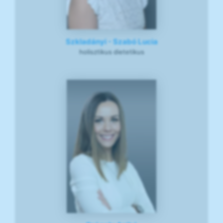
Szkladányi - Szabó Lucia
holisztikus dietetikus