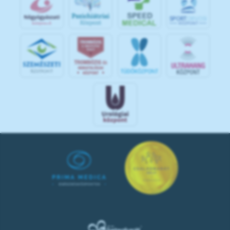
S
POR
T
O
R
V
OS
I
KÖ
ZPON
T