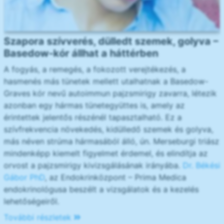
Szapora szívverés, dülledt szemek, golyva –
Basedow-kór állhat a háttérben
A fogyás, a remegés, a fokozott verejtékezés, a
hasmenés más tünetek mellett utalhatnak a Basedow-
Graves kór nevű autoimmun pajzsmirigy zavarra, létezik
azonban egy hármas tünetegyüttes is, amely az
érintettek jelentős részénél tapasztalható. Ez a
szívfrekvencia növekedés, kidülledő szemek és golyva,
más néven strúma hármasából álló, ún. Merseburgi triász
mindenképp kiemelt figyelmet érdemel, és elindítja az
orvost a pajzsmirigy kivizsgálásának irányába.
Dr. Békési
Gábor PhD
, az Endokrinközpont – Prima Medica
endokrinológusa beszélt a vizsgálatok és a kezelés
lehetőségeiről.
További részletek