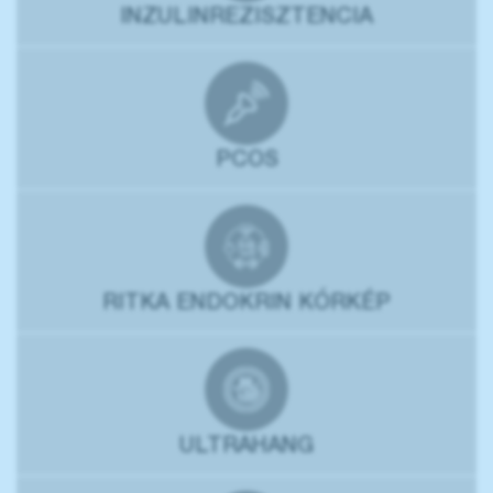
INZULINREZISZTENCIA
PCOS
RITKA ENDOKRIN KÓRKÉP
ULTRAHANG