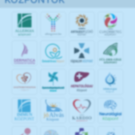
jó
Alvás
IMMUN
KÖZPONT
Központ