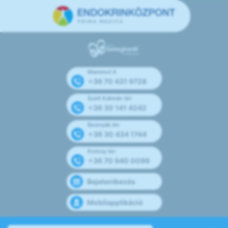
Mammut II
+36 70 431 9728
Széll Kálmán tér
+36 30 141 4242
Bosnyák tér
+36 30 434 1744
Kolosy tér
+36 70 940 0099
Bejelentkezés
Mobilapplikáció