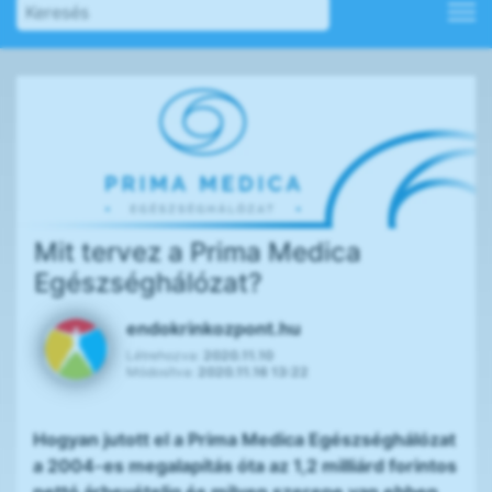
Mit tervez a Prima Medica
Egészséghálózat?
endokrinkozpont.hu
Létrehozva:
2020.11.10
Módosítva:
2020.11.16 13:22
Hogyan jutott el a Prima Medica Egészséghálózat
a 2004-es megalapítás óta az 1,2 milliárd forintos