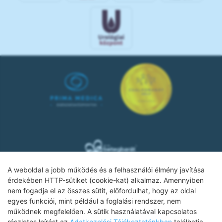
A weboldal a jobb működés és a felhasználói élmény javítása
érdekében HTTP-sütiket (cookie-kat) alkalmaz. Amennyiben
nem fogadja el az összes sütit, előfordulhat, hogy az oldal
Adatkezelési tájékoztató
egyes funkciói, mint például a foglalási rendszer, nem
működnek megfelelően. A sütik használatával kapcsolatos
Impresszum
részletes leírást az
Adatkezelési Tájékoztatónkban
találhatja