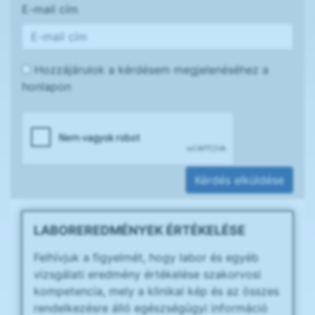
E-mail cím
Hozzájárulok a kérdésem megjelenéséhez a
honlapon
Kérdés elküldése
LABOREREDMÉNYEK ÉRTÉKELÉSE
Felhívjuk a figyelmét, hogy labor és egyéb
vizsgálati eredmény értékelése szakorvosi
kompetencia, mely a klinikai kép és az összes
rendelkezésre álló egészségügyi információ