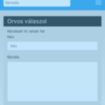
Orvos válaszol
Kérdését itt teheti fel
Név
Kérdés