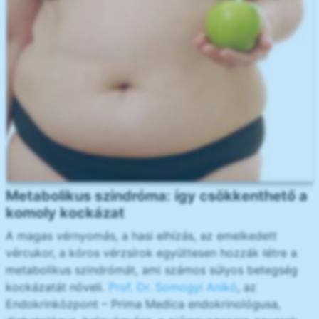
Metabolikus szindróma: így csökkenthető a
komoly kockázat
A magas vérnyomás, a hasi elhízás, az emelkedett
vércukor, a kóros vérzsírok együttesen hozzák létre a
metabolikus szindrómát, ami számos súlyos betegség
kockázatát növeli.
Prof. Dr. Somogyi Anikó
, az
Endokrinközpont – Prima Medica endokrinológusa,