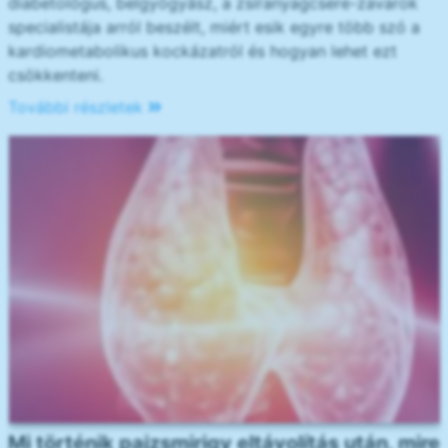
diabetológus, belgyógyász, a zsíranyagcsere-zavarok
specialistája arról beszélt, miért esik egyre több szó a
kardiometabolikus kockázatról és hogyan lehet ezt
csökkenteni.
További részletek
Mi történik pajzsmirigy eltávolítás után, mire