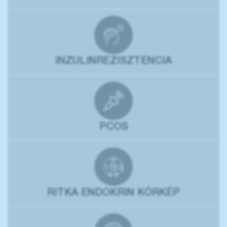
INZULINREZISZTENCIA
PCOS
RITKA ENDOKRIN KÓRKÉP