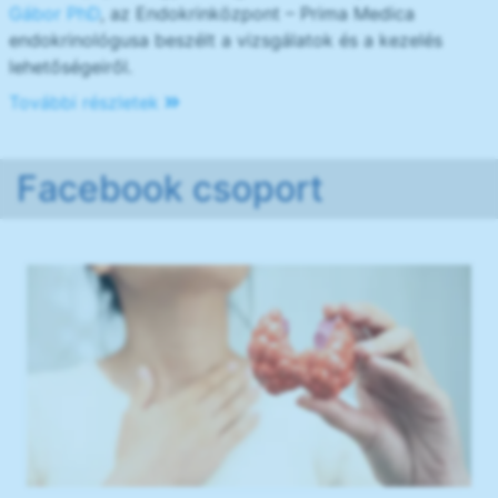
Gábor PhD
, az Endokrinközpont – Prima Medica
endokrinológusa beszélt a vizsgálatok és a kezelés
lehetőségeiről.
További részletek
Facebook csoport