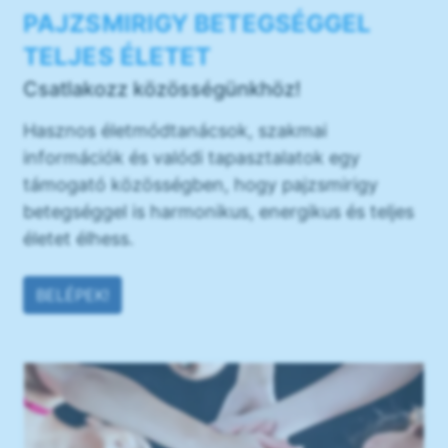
PAJZSMIRIGY BETEGSÉGGEL
TELJES ÉLETET
Csatlakozz közösségünkhöz!
Hasznos életmódtanácsok, szakmai
információk és valódi tapasztalatok egy
támogató közösségben, hogy pajzsmirigy
betegséggel is harmonikus, energikus és teljes
életet élhess.
BELÉPEK!