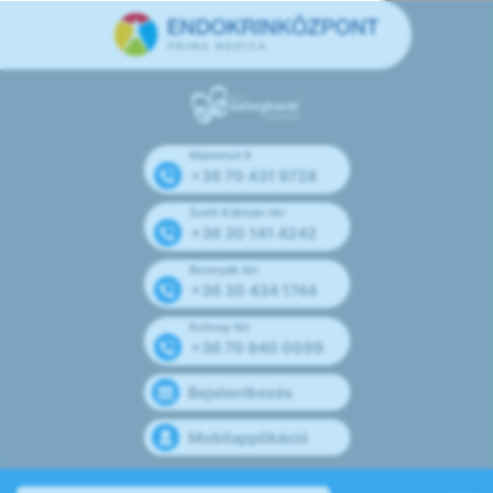
Mammut II
+36 70 431 9728
Széll Kálmán tér
+36 30 141 4242
Bosnyák tér
+36 30 434 1744
Kolosy tér
+36 70 940 0099
Bejelentkezés
Mobilapplikáció