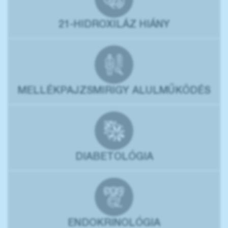
21-HIDROXILÁZ HIÁNY
MELLÉKPAJZSMIRIGY ALULMŰKÖDÉS
DIABETOLÓGIA
ENDOKRINOLÓGIA