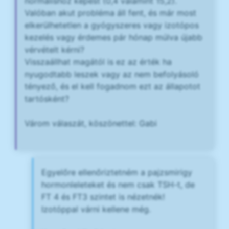
normálishoz képest (0,4 valamint 15,2).
Valóban akut probléma áll fent, és már most
elkerülhetetlen a gyógyszeres vagy izotópos
kezelés vagy érdemes pár hónap múlva újabb
vérvételt kérni?
Visszaállhat magától is ez az érték ha
nyugodtabb leszek vagy az nem befolyásoló
tényező, és el kell fogadnom ezt az állapotot
tartósként?
Várom válaszát, köszönettel: Gabi
Egyelőre ellenőriztetném a pajzsmirigy
hormonleleteket és nem csak TSH-t, de
FT 4 és FT3 szintet is nézetnék!
Izotóppal várni kellene még.