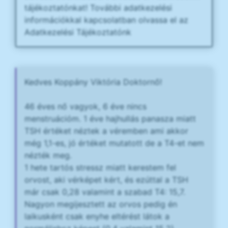
tájékoztatónkat! További adatkezelési
információkkal kapcsolatban olvassa el az
Adatkezelési Tájékoztatónk
Kedves Koppány Viktória Doktornő!
46 éves nő vagyok, 6 éve nincs
menstruációm. 1 éve hajhullás panasza miatt
TSH értéket néztek a véremben ami akkor
még 1,1-es, jó értéket mutatott de a T4-et nem
nézték meg.
1 hete tartós stressz miatt kerestem fel
orvost, aki vérképet kért, és ezúttal a TSH
már csak 0,28 valamint a szabad T4: 15,7.
Nagyon megijesztett az orvos pedig én
laikusként csak enyhe eltérést látok a