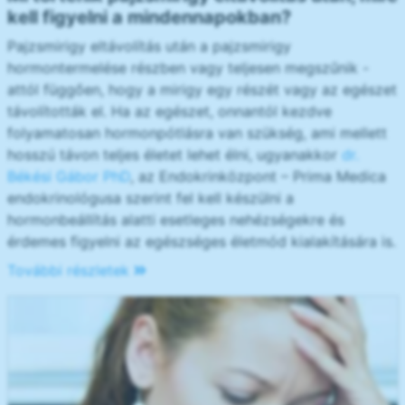
kell figyelni a mindennapokban?
Pajzsmirigy eltávolítás után a pajzsmirigy
hormontermelése részben vagy teljesen megszűnik -
attól függően, hogy a mirigy egy részét vagy az egészet
távolították el. Ha az egészet, onnantól kezdve
folyamatosan hormonpótlásra van szükség, ami mellett
hosszú távon teljes életet lehet élni, ugyanakkor
dr.
Békési Gábor PhD
, az Endokrinközpont – Prima Medica
endokrinológusa szerint fel kell készülni a
hormonbeállítás alatti esetleges nehézségekre és
érdemes figyelni az egészséges életmód kialakítására is.
További részletek