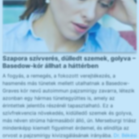
Szapora szívverés, dülledt szemek, golyva –
Basedow-kór állhat a háttérben
A fogyás, a remegés, a fokozott verejtékezés, a
hasmenés más tünetek mellett utalhatnak a Basedow-
Graves kór nevű autoimmun pajzsmirigy zavarra, létezik
azonban egy hármas tünetegyüttes is, amely az
érintettek jelentős részénél tapasztalható. Ez a
szívfrekvencia növekedés, kidülledő szemek és golyva,
más néven strúma hármasából álló, ún. Merseburgi triász
mindenképp kiemelt figyelmet érdemel, és elindítja az
orvost a pajzsmirigy kivizsgálásának irányába.
Dr. Békési