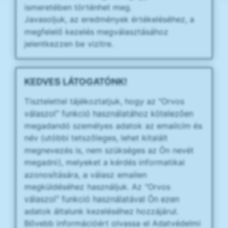
ismeretében történhet meg.
Javasoljuk, az eredmények értékeléséhez, a
megfelelő kezelés megválasztásához
jelentkezzen be vizitre.
KEDVES LÁTOGATÓNK!
Tisztelettel tájékoztatjuk, hogy az "Orvos
válaszol" funkció használatához kötelezően
megadandó személyes adatok az emailcím és
név (utóbbi tetszőleges, lehet kitalált
megnevezés is, nem szükséges az Ön nevét
megadni), melyeket a kérdés informatikai
azonosítására, a válasz emailen
megküldéséhez használjuk. Az "Orvos
válaszol" funkció használatával Ön ezen
adatok általunk kezeléséhez hozzájárul.
Bővebb információért olvassa el Adatvédelmi