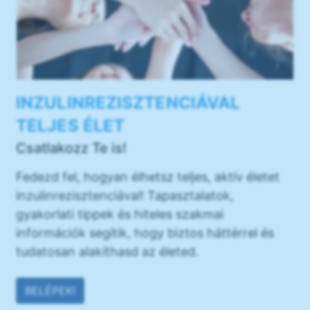
INZULINREZISZTENCIÁVAL
TELJES ÉLET
Csatlakozz Te is!
Fedezd fel, hogyan élhetsz teljes, aktív életet
inzulinrezisztenciával! Tapasztalatok,
gyakorlati tippek és hiteles szakmai
információk segítik, hogy biztos háttérrel és
tudatosan alakíthasd az életed.
BELÉPEK!