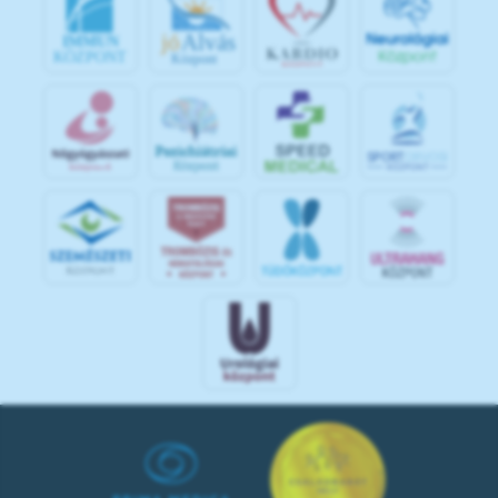
jó
Alvás
IMMUN
KÖZPONT
Központ
S
POR
T
O
R
V
OS
I
KÖ
ZPON
T