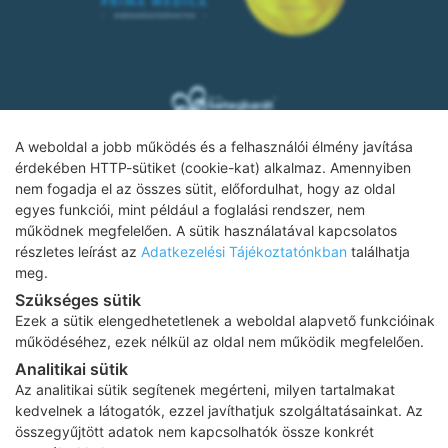
A weboldal a jobb működés és a felhasználói élmény javítása
érdekében HTTP-sütiket (cookie-kat) alkalmaz. Amennyiben
nem fogadja el az összes sütit, előfordulhat, hogy az oldal
Adatkezelési tájékoztató
egyes funkciói, mint például a foglalási rendszer, nem
működnek megfelelően. A sütik használatával kapcsolatos
Impresszum
részletes leírást az
Adatkezelési Tájékoztatónkban
találhatja
meg.
Adatvédelmi tájékoztató
Szükséges sütik
ÁSZF
Ezek a sütik elengedhetetlenek a weboldal alapvető funkcióinak
működéséhez, ezek nélkül az oldal nem működik megfelelően.
Karrier
Analitikai sütik
Az oldalon feltüntetett árak az ÁFÁ-t tartalmazzák!
Az analitikai sütik segítenek megérteni, milyen tartalmakat
A képek a
Shutterstock.com
és a
Canva.com
licence alapján
kedvelnek a látogatók, ezzel javíthatjuk szolgáltatásainkat. Az
kerültek felhasználásra.
összegyűjtött adatok nem kapcsolhatók össze konkrét
Copyright 2026 ©
Prima Medica Egészségközpontok
. Minden jog