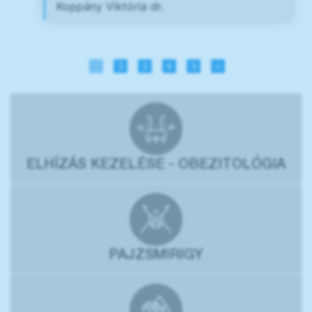
Koppány Viktória dr.
1
2
3
4
5
»
ELHÍZÁS KEZELÉSE - OBEZITOLÓGIA
PAJZSMIRIGY