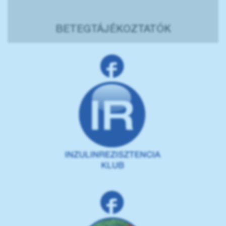
BETEGTÁJÉKOZTATÓK