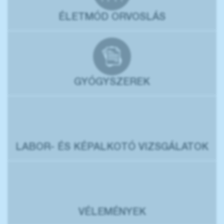
ÉLETMÓD ORVOSLÁS
GYÓGYSZEREK
LABOR- ÉS KÉPALKOTÓ VIZSGÁLATOK
VÉLEMÉNYEK