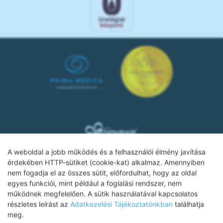
A weboldal a jobb működés és a felhasználói élmény javítása
érdekében HTTP-sütiket (cookie-kat) alkalmaz. Amennyiben
nem fogadja el az összes sütit, előfordulhat, hogy az oldal
Adatkezelési tájékoztató
egyes funkciói, mint például a foglalási rendszer, nem
működnek megfelelően. A sütik használatával kapcsolatos
Impresszum
részletes leírást az
Adatkezelési Tájékoztatónkban
találhatja
meg.
Adatvédelmi tájékoztató