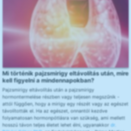
Mi történik pajzsmirigy eltávolítás után, mire
kell figyelni a mindennapokban?
Pajzsmirigy eltávolítás után a pajzsmirigy
hormontermelése részben vagy teljesen megszűnik -
attól függően, hogy a mirigy egy részét vagy az egészet
távolították el. Ha az egészet, onnantól kezdve
folyamatosan hormonpótlásra van szükség, ami mellett
hosszú távon teljes életet lehet élni, ugyanakkor
dr.