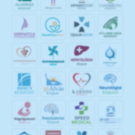
jó
Alvás
IMMUN
KÖZPONT
Központ
S
POR
T
O
R
V
OS
I
KÖ
ZPON
T