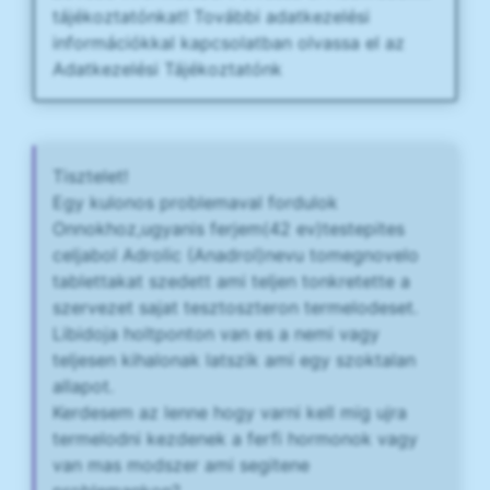
tájékoztatónkat! További adatkezelési
információkkal kapcsolatban olvassa el az
Adatkezelési Tájékoztatónk
Tisztelet!
Egy kulonos problemaval fordulok
Onnokhoz,ugyanis ferjem(42 ev)testepites
celjabol Adrolic (Anadrol)nevu tomegnovelo
tablettakat szedett ami teljen tonkretette a
szervezet sajat tesztoszteron termelodeset.
Libidoja holtponton van es a nemi vagy
teljesen kihalonak latszik ami egy szoktalan
allapot.
Kerdesem az lenne hogy varni kell mig ujra
termelodni kezdenek a ferfi hormonok vagy
van mas modszer ami segitene