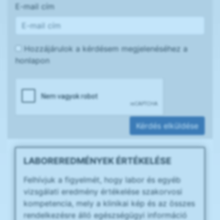
E-mail cím
Hozzájárulok a kérdésem megjelenéséhez a
honlapon
Kérdés elküldése
LABOREREDMÉNYEK ÉRTÉKELÉSE
Felhívjuk a figyelmét, hogy labor és egyéb
vizsgálati eredmény értékelése szakorvosi
kompetencia, mely a klinikai kép és az összes
rendelkezésre álló egészségügyi információ