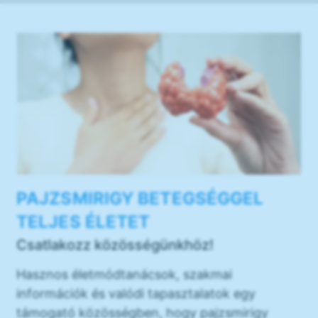
PAJZSMIRIGY BETEGSÉGGEL
TELJES ÉLETET
Csatlakozz közösségünkhöz!
Hasznos életmódtanácsok, szakmai
információk és valódi tapasztalatok egy
támogató közösségben, hogy pajzsmirigy