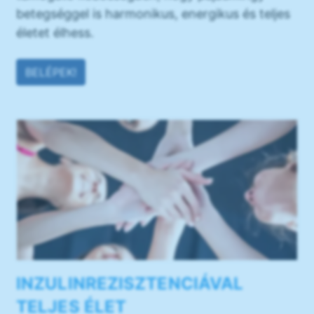
betegséggel is harmonikus, energikus és teljes
életet élhess.
BELÉPEK!
INZULINREZISZTENCIÁVAL
TELJES ÉLET