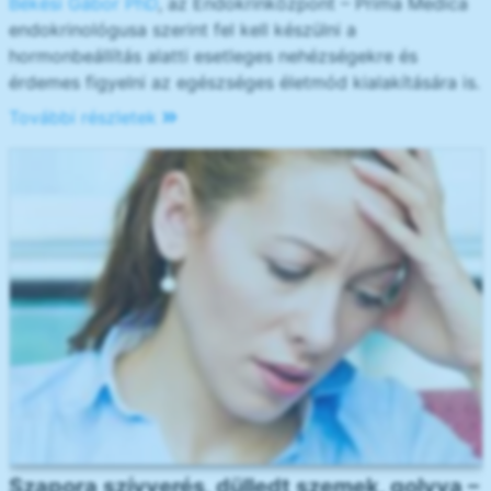
Békési Gábor PhD
, az Endokrinközpont – Prima Medica
endokrinológusa szerint fel kell készülni a
hormonbeállítás alatti esetleges nehézségekre és
érdemes figyelni az egészséges életmód kialakítására is.
További részletek
Szapora szívverés, dülledt szemek, golyva –