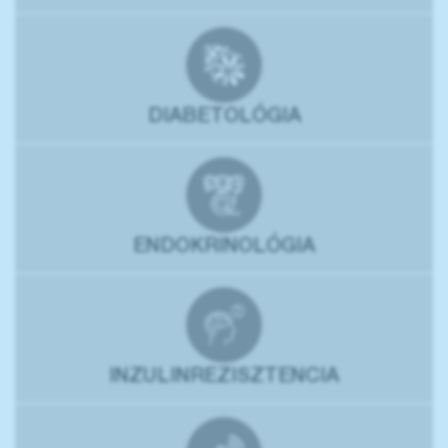
DIABETOLÓGIA
ENDOKRINOLÓGIA
INZULINREZISZTENCIA