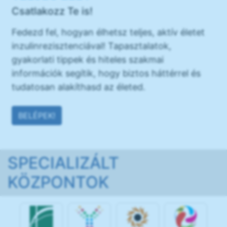
Csatlakozz Te is!
Fedezd fel, hogyan élhetsz teljes, aktív életet
inzulinrezisztenciával! Tapasztalatok,
gyakorlati tippek és hiteles szakmai
információk segítik, hogy biztos háttérrel és
tudatosan alakíthasd az életed.
BELÉPEK!
SPECIALIZÁLT
KÖZPONTOK