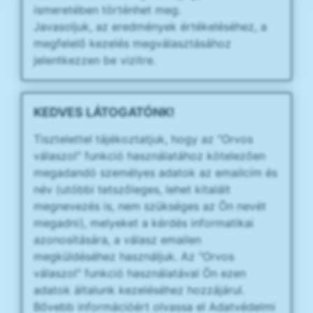
ismeretében történhet meg.
Javasoljuk, az eredmények értékeléséhez, a
megfelelő kezelés megválasztásához
jelentkezzen be vizitre.
KEDVES LÁTOGATÓNK!
Tisztelettel tájékoztatjuk, hogy az "Orvos
válaszol" funkció használatához kötelezően
megadandó személyes adatok az emailcím és
név (utóbbi tetszőleges, lehet kitalált
megnevezés is, nem szükséges az Ön nevét
megadni), melyeket a kérdés informatikai
azonosítására, a válasz emailen
megküldéséhez használjuk. Az "Orvos
válaszol" funkció használatával Ön ezen
adatok általunk kezeléséhez hozzájárul.
Bővebb információért olvassa el Adatvédelmi