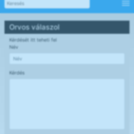
Orvos válaszol
Kérdését itt teheti fel
Név
Kérdés