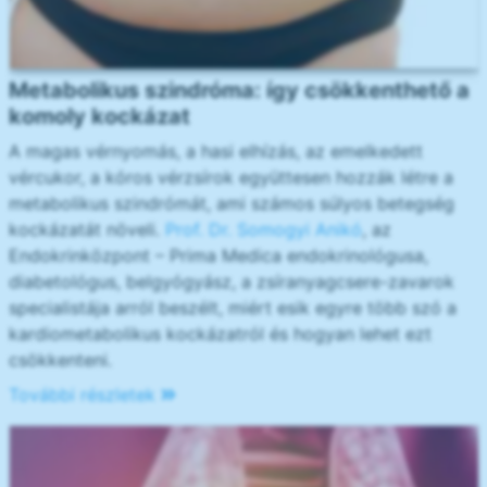
Metabolikus szindróma: így csökkenthető a
komoly kockázat
A magas vérnyomás, a hasi elhízás, az emelkedett
vércukor, a kóros vérzsírok együttesen hozzák létre a
metabolikus szindrómát, ami számos súlyos betegség
kockázatát növeli.
Prof. Dr. Somogyi Anikó
, az
Endokrinközpont – Prima Medica endokrinológusa,
diabetológus, belgyógyász, a zsíranyagcsere-zavarok
specialistája arról beszélt, miért esik egyre több szó a
kardiometabolikus kockázatról és hogyan lehet ezt
csökkenteni.
További részletek