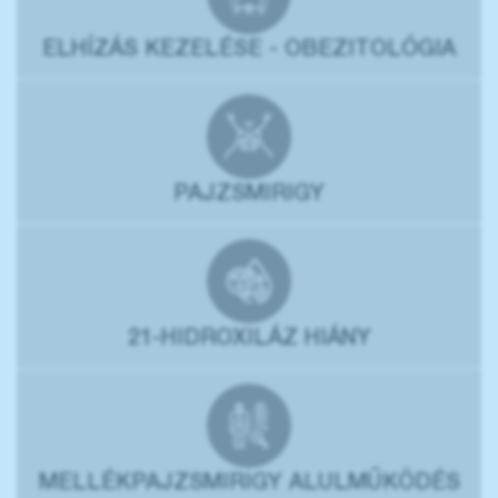
ELHÍZÁS KEZELÉSE - OBEZITOLÓGIA
PAJZSMIRIGY
21-HIDROXILÁZ HIÁNY
MELLÉKPAJZSMIRIGY ALULMŰKÖDÉS