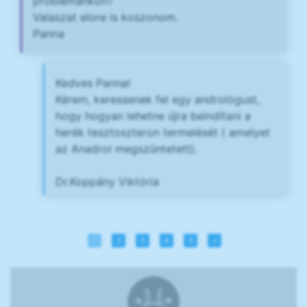
problemankon?
Valaszat elore is koszonom.
Panna
Kedves Panna!
Kérem, keressenek fel egy andrológust,
hogy hogyan lehetne újra beindítani a
herék tesztoszteron termelését ( amelyet
az Anadrol megszüntetett).
Dr.Koppány Viktória
1
2
3
4
5
»