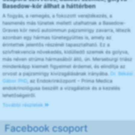
Basedow-kór állhat a háttérben
A fogyás, a remegés, a fokozott verejtékezés, a
hasmenés más tünetek mellett utalhatnak a Basedow-
Graves kór nevű autoimmun pajzsmirigy zavarra, létezik
azonban egy hármas tünetegyüttes is, amely az
érintettek jelentős részénél tapasztalható. Ez a
szívfrekvencia növekedés, kidülledő szemek és golyva,
más néven strúma hármasából álló, ún. Merseburgi triász
mindenképp kiemelt figyelmet érdemel, és elindítja az
orvost a pajzsmirigy kivizsgálásának irányába.
Dr. Békési
Gábor PhD
, az Endokrinközpont – Prima Medica
endokrinológusa beszélt a vizsgálatok és a kezelés
lehetőségeiről.
További részletek
Facebook csoport