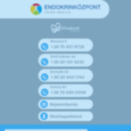
Mammut II
+36 70 431 9728
Széll Kálmán tér
+36 30 141 4242
Bosnyák tér
+36 30 434 1744
Kolosy tér
+36 70 940 0099
Bejelentkezés
Mobilapplikáció