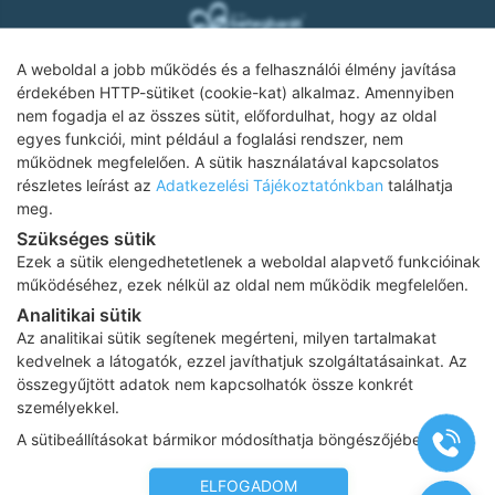
A weboldal a jobb működés és a felhasználói élmény javítása
érdekében HTTP-sütiket (cookie-kat) alkalmaz. Amennyiben
nem fogadja el az összes sütit, előfordulhat, hogy az oldal
Adatkezelési tájékoztató
egyes funkciói, mint például a foglalási rendszer, nem
működnek megfelelően. A sütik használatával kapcsolatos
Impresszum
részletes leírást az
Adatkezelési Tájékoztatónkban
találhatja
meg.
Adatvédelmi tájékoztató
Szükséges sütik
ÁSZF
Ezek a sütik elengedhetetlenek a weboldal alapvető funkcióinak
működéséhez, ezek nélkül az oldal nem működik megfelelően.
Karrier
Analitikai sütik
Az oldalon feltüntetett árak az ÁFÁ-t tartalmazzák!
Az analitikai sütik segítenek megérteni, milyen tartalmakat
A képek a
Shutterstock.com
és a
Canva.com
licence alapján
kedvelnek a látogatók, ezzel javíthatjuk szolgáltatásainkat. Az
kerültek felhasználásra.
összegyűjtött adatok nem kapcsolhatók össze konkrét
Copyright 2026 ©
Prima Medica Egészségközpontok
. Minden jog
személyekkel.
fenntartva
A sütibeállításokat bármikor módosíthatja böngészőjében.
Designed by
www.free-dimension.hu
, Programed by
Appon
&
György Nándor
ELFOGADOM