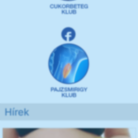
Hírek