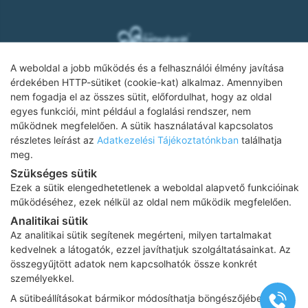
A weboldal a jobb működés és a felhasználói élmény javítása
érdekében HTTP-sütiket (cookie-kat) alkalmaz. Amennyiben
nem fogadja el az összes sütit, előfordulhat, hogy az oldal
Adatkezelési tájékoztató
egyes funkciói, mint például a foglalási rendszer, nem
működnek megfelelően. A sütik használatával kapcsolatos
Impresszum
részletes leírást az
Adatkezelési Tájékoztatónkban
találhatja
meg.
Adatvédelmi tájékoztató
Szükséges sütik
ÁSZF
Ezek a sütik elengedhetetlenek a weboldal alapvető funkcióinak
működéséhez, ezek nélkül az oldal nem működik megfelelően.
Karrier
Analitikai sütik
Az oldalon feltüntetett árak az ÁFÁ-t tartalmazzák!
Az analitikai sütik segítenek megérteni, milyen tartalmakat
A képek a
Shutterstock.com
és a
Canva.com
licence alapján
kedvelnek a látogatók, ezzel javíthatjuk szolgáltatásainkat. Az
kerültek felhasználásra.
összegyűjtött adatok nem kapcsolhatók össze konkrét
Copyright 2026 ©
Prima Medica Egészségközpontok
. Minden jog
személyekkel.
fenntartva
A sütibeállításokat bármikor módosíthatja böngészőjében.
Designed by
www.free-dimension.hu
, Programed by
Appon
&