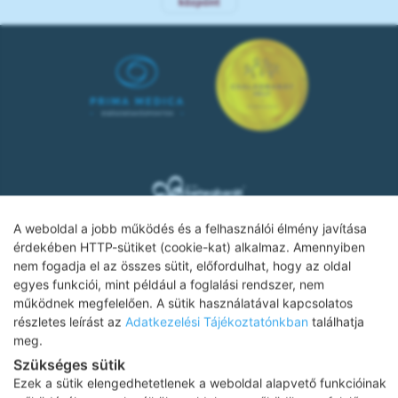
A weboldal a jobb működés és a felhasználói élmény javítása
érdekében HTTP-sütiket (cookie-kat) alkalmaz. Amennyiben
nem fogadja el az összes sütit, előfordulhat, hogy az oldal
Adatkezelési tájékoztató
egyes funkciói, mint például a foglalási rendszer, nem
működnek megfelelően. A sütik használatával kapcsolatos
Impresszum
részletes leírást az
Adatkezelési Tájékoztatónkban
találhatja
meg.
Adatvédelmi tájékoztató
Szükséges sütik
ÁSZF
Ezek a sütik elengedhetetlenek a weboldal alapvető funkcióinak