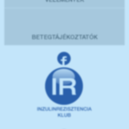
VÉLEMÉNYEK
BETEGTÁJÉKOZTATÓK