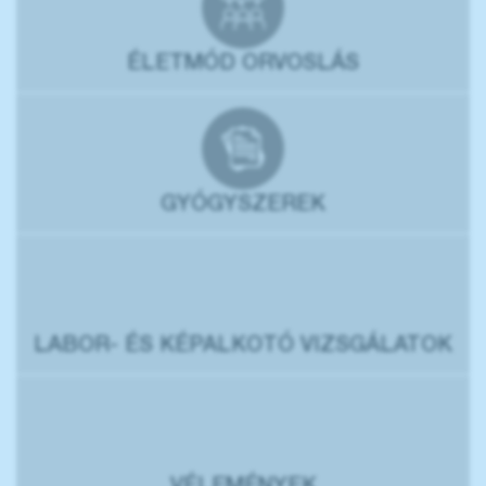
ÉLETMÓD ORVOSLÁS
GYÓGYSZEREK
LABOR- ÉS KÉPALKOTÓ VIZSGÁLATOK