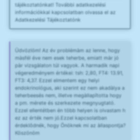
tájékoztatónkat! További adatkezelési
információkkal kapcsolatban olvassa el az
Adatkezelési Tájékoztatónk
Üdvözlöm! Az év problémàm az lenne, hogy
màsfél éve nem esek teherbe, emiatt màr jó
pàr vizsgàlaton túl vagyok. A harmadik napi
végeredményem értékei: tsh: 2,80, FT4: 13.91,
FT3: 4,37. Ezzel elmentem egy helyi
endokrinológus, aki szerint ez nem akadàlya a
teherbeesés nem, illetve megàllapîtotta hogy
a pm. mérete és szerkezete megnyugtató.
Ezzel ellentétben én több helyen is olvastam h
ez az érték nem jó.Ezzel kapcsolatban
érdeklôdnék, hogy Önöknek mi az àllaspontja?
Köszönöm