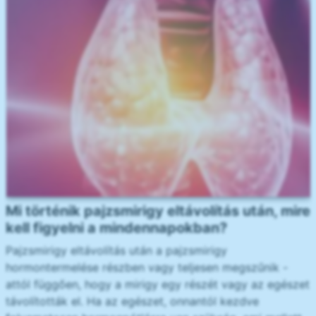
Mi történik pajzsmirigy eltávolítás után, mire
kell figyelni a mindennapokban?
Pajzsmirigy eltávolítás után a pajzsmirigy
hormontermelése részben vagy teljesen megszűnik -
attól függően, hogy a mirigy egy részét vagy az egészet
távolították el. Ha az egészet, onnantól kezdve