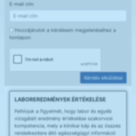
E-mail cím
Hozzájárulok a kérdésem megjelenéséhez a
honlapon
Kérdés elküldése
LABOREREDMÉNYEK ÉRTÉKELÉSE
Felhívjuk a figyelmét, hogy labor és egyéb
vizsgálati eredmény értékelése szakorvosi
kompetencia, mely a klinikai kép és az összes
rendelkezésre álló egészségügyi információ