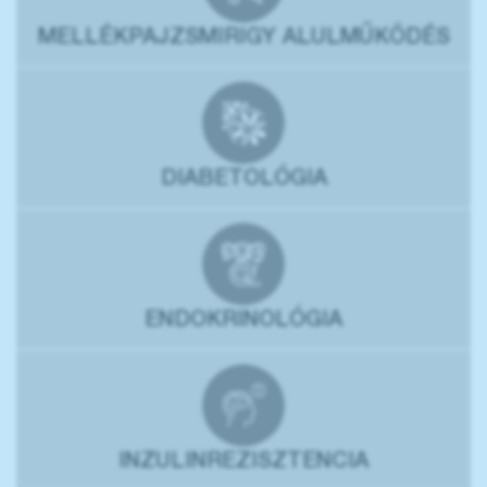
MELLÉKPAJZSMIRIGY ALULMŰKÖDÉS
DIABETOLÓGIA
ENDOKRINOLÓGIA
INZULINREZISZTENCIA