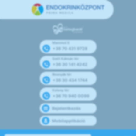
Mammut II
+36 70 431 9728
Széll Kálmán tér
+36 30 141 4242
Bosnyák tér
+36 30 434 1744
Kolosy tér
+36 70 940 0099
Bejelentkezés
Mobilapplikáció