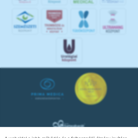
KÖ
ZPON
T