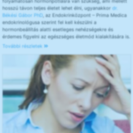
folyamatosan hormonpótlásra van szükség, ami mellett
hosszú távon teljes életet lehet élni, ugyanakkor
dr.
Békési Gábor PhD
, az Endokrinközpont – Prima Medica
endokrinológusa szerint fel kell készülni a
hormonbeállítás alatti esetleges nehézségekre és
érdemes figyelni az egészséges életmód kialakítására is.
További részletek