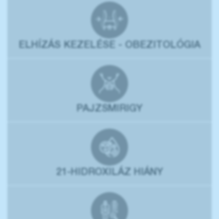
ELHÍZÁS KEZELÉSE - OBEZITOLÓGIA
PAJZSMIRIGY
21-HIDROXILÁZ HIÁNY