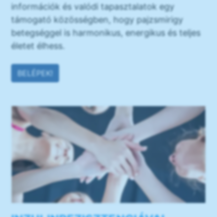
információk és valódi tapasztalatok egy
támogató közösségben, hogy pajzsmirigy
betegséggel is harmonikus, energikus és teljes
életet élhess.
BELÉPEK!