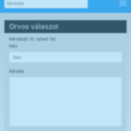
Orvos válaszol
Kérdését itt teheti fel
Név
Kérdés