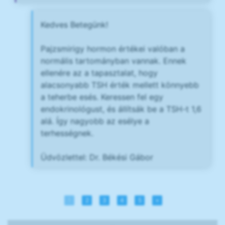
Kedves Betegünk!
Pajzsmirigy hormon értékei valóban a
normális tartományban vannak. Ennek
ellenére az a tapasztalat, hogy
alacsonyabb TSH érték mellett könnyebb
a teherbe esés. Keressen fel egy
endokrinológust, és állítsák be a TSH-t 1,6
alá. Így nagyobb az esélye a
terhességnek.
Üdvözlettel: Dr. Békési Gábor
1
2
3
4
5
»