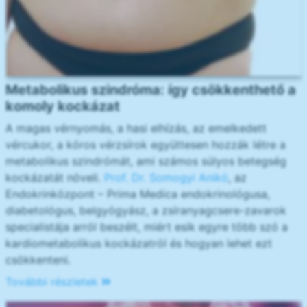
Metabolikus szindróma: így csökkenthető a
komoly kockázat
A magas vérnyomás, a hasi elhízás, az emelkedett
vércukor, a kóros vérzsírok együttesen hozzák létre a
metabolikus szindrómát, ami számos súlyos betegség
kockázatát növeli.
Prof. Dr. Somogyi Anikó
, az
Endokrinközpont – Prima Medica endokrinológusa,
diabetológus, belgyógyász, a zsíranyagcsere-zavarok
specialistája arról beszélt, miért esik egyre több szó a
kardiometabolikus kockázatról és hogyan lehet ezt
csökkenteni.
További részletek