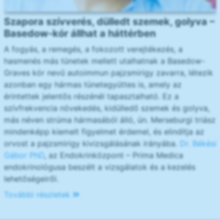
Szapora szívverés, dülledt szemek, golyva –
Basedow-kór állhat a háttérben
A fogyás, a remegés, a fokozott verejtékezés, a
hasmenés más tünetek mellett utalhatnak a Basedow-
Graves kór nevű autoimmun pajzsmirigy zavarra, létezik
azonban egy hármas tünetegyüttes is, amely az
érintettek jelentős részénél tapasztalható. Ez a
szívfrekvencia növekedés, kidülledő szemek és golyva,
más néven strúma hármasából álló, ún. Merseburgi triász
mindenképp kiemelt figyelmet érdemel, és elindítja az
orvost a pajzsmirigy kivizsgálásának irányába.
Dr. Békési
Gábor PhD
, az Endokrinközpont – Prima Medica
endokrinológusa beszélt a vizsgálatok és a kezelés
lehetőségeiről.
További részletek