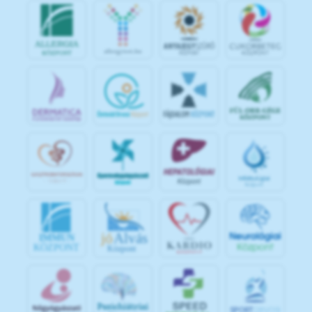
jó
Alvás
IMMUN
KÖZPONT
Központ
S
POR
T
O
R
V
OS
I