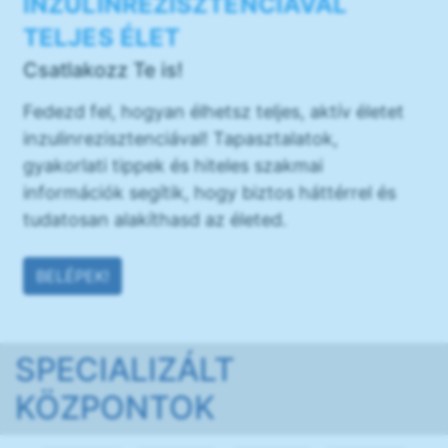
INZULINREZISZTENCIÁVAL
TELJES ÉLET
Csatlakozz Te is!
Fedezd fel, hogyan élhetsz teljes, aktív életet
inzulinrezisztenciával! Tapasztalatok,
gyakorlati tippek és hiteles szakmai
információk segítik, hogy biztos háttérrel és
tudatosan alakíthasd az életed.
BELÉPEK!
SPECIALIZÁLT
KÖZPONTOK