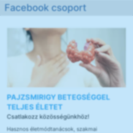
Facebook csoport
PAJZSMIRIGY BETEGSÉGGEL
TELJES ÉLETET
Csatlakozz közösségünkhöz!
Hasznos életmódtanácsok, szakmai