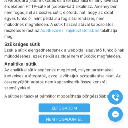
A weboldal a jobb működés és a felhasználói élmény javítása
érdekében HTTP-sütiket (cookie-kat) alkalmaz. Amennyiben
nem fogadja el az összes sütit, előfordulhat, hogy az oldal
Adatkezelési tájékoztató
egyes funkciói, mint például a foglalási rendszer, nem
működnek megfelelően. A sütik használatával kapcsolatos
Impresszum
részletes leírást az
Adatkezelési Tájékoztatónkban
találhatja
meg.
Adatvédelmi tájékoztató
Szükséges sütik
ÁSZF
Ezek a sütik elengedhetetlenek a weboldal alapvető funkcióinak
működéséhez, ezek nélkül az oldal nem működik megfelelően.
Karrier
Analitikai sütik
Az oldalon feltüntetett árak az ÁFÁ-t tartalmazzák!
Az analitikai sütik segítenek megérteni, milyen tartalmakat
A képek a
Shutterstock.com
és a
Canva.com
licence alapján
kedvelnek a látogatók, ezzel javíthatjuk szolgáltatásainkat. Az
kerültek felhasználásra.
összegyűjtött adatok nem kapcsolhatók össze konkrét
Copyright 2026 ©
Prima Medica Egészségközpontok
. Minden jog
személyekkel.
fenntartva
A sütibeállításokat bármikor módosíthatja böngészőjében.
Designed by
www.free-dimension.hu
, Programed by
Appon
&
György Nándor
ELFOGADOM
NEM FOGADOM EL