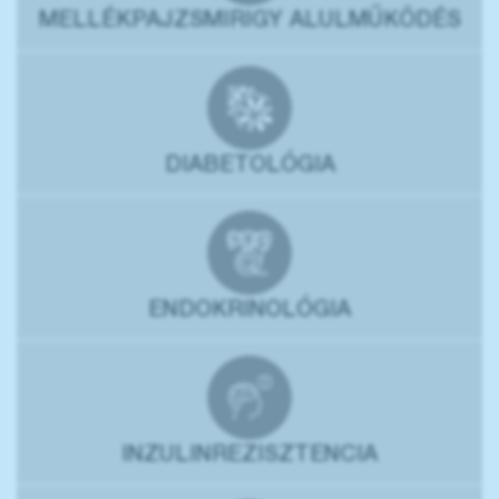
MELLÉKPAJZSMIRIGY ALULMŰKÖDÉS
DIABETOLÓGIA
ENDOKRINOLÓGIA
INZULINREZISZTENCIA