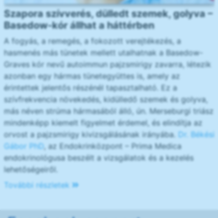
Szapora szívverés, dülledt szemek, golyva –
Basedow-kór állhat a háttérben
A fogyás, a remegés, a fokozott verejtékezés, a
hasmenés más tünetek mellett utalhatnak a Basedow-
Graves kór nevű autoimmun pajzsmirigy zavarra, létezik
azonban egy hármas tünetegyüttes is, amely az
érintettek jelentős részénél tapasztalható. Ez a
szívfrekvencia növekedés, kidülledő szemek és golyva,
más néven strúma hármasából álló, ún. Merseburgi triász
mindenképp kiemelt figyelmet érdemel, és elindítja az
orvost a pajzsmirigy kivizsgálásának irányába.
Dr. Békési
Gábor PhD
, az Endokrinközpont – Prima Medica
endokrinológusa beszélt a vizsgálatok és a kezelés
lehetőségeiről.
További részletek