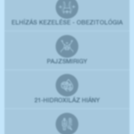
ELHÍZÁS KEZELÉSE - OBEZITOLÓGIA
PAJZSMIRIGY
21-HIDROXILÁZ HIÁNY