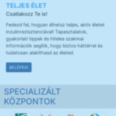
TELJES ÉLET
Csatlakozz Te is!
Fedezd fel, hogyan élhetsz teljes, aktív életet
inzulinrezisztenciával! Tapasztalatok,
gyakorlati tippek és hiteles szakmai
információk segítik, hogy biztos háttérrel és
tudatosan alakíthasd az életed.
BELÉPEK!
SPECIALIZÁLT
KÖZPONTOK