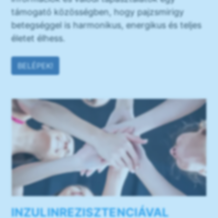
támogató közösségben, hogy pajzsmirigy
betegséggel is harmonikus, energikus és teljes
életet élhess.
BELÉPEK!
INZULINREZISZTENCIÁVAL