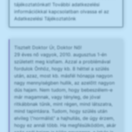
tájékoztatónkat! További adatkezelési
információkkal kapcsolatban olvassa el az
Adatkezelési Tájékoztatónk
Tisztelt Doktor Úr, Doktor Nő!
29 éves nő vagyok, 2010. augusztus 1-én
született meg kisfiam. Azzal a problémával
fordulok Önhöz, hogy kb. 8 héttel a szülés
után, azaz, most kb. másfél hónapja nagyon
nagy mennyiségben hullik, az azelőtt nagyon
dús hajam. Nem tudom, hogy bebeszélem-e
már magamnak, vagy tényleg, de jóval
ritkábbnak tűnik, mint régen, mind látszatra,
mind tapintásra. Tudom, hogy szülés után
elvileg \"normális\" a hajhullás, de úgy érzem,
hogy ez annál több. Ha megfésülködöm, akár