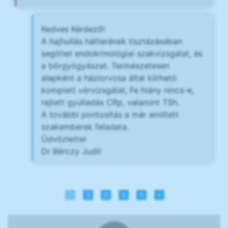
Kedves Kérdező!
A hajhullás hátterének tisztázásában
segíthet endokrinológiai szakvizsgálat, és
a bőrgyógyászat. Természetesen
alapként a háziorvosa által kiírható
komplett vérvizsgálat, Fe hiány nincs-e,
rejtett gyulladás CRp, valamint TSh.
A további pontosítás a már említett
szakemberek feladata.
Üdvözlettel
Dr Bérczy Judit
1
2
3
4
5
»