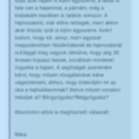
száz szál hajam is kijön egyszerre, a lakás is
tele van a hajammal, a párnám, még a
kisbabám kezében is találok sokszor. A
hajmosástól, már előre rettegek, mert akkor
akár ötszáz szál is kijön egyszerre. Azért
tudom, hogy kb. annyi, mert egyszer
megszámoltam fésülködésnél és hajmosásnál
is.Eléggé meg vagyok rémülve, hogy alig 30
évesen kopasz leszek, korábban mindenki
irigyelte a hajam. A segítségét szeretném
kérni, hogy milyen vizsgálatokat kéne
végeztetnem, ahhoz, hogy kiderüljön mi az
oka a hajhullásomnak? Illetve milyen vonalon
induljak el? Bőrgyógyász?Belgyógyász?
Köszönöm előre is megtisztelő válaszát:
Réka