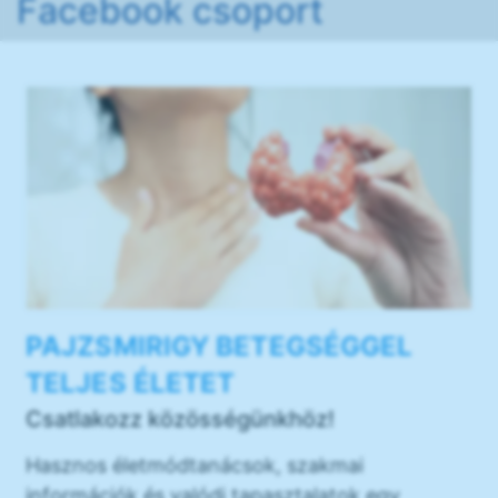
Facebook csoport
PAJZSMIRIGY BETEGSÉGGEL
TELJES ÉLETET
Csatlakozz közösségünkhöz!
Hasznos életmódtanácsok, szakmai
információk és valódi tapasztalatok egy