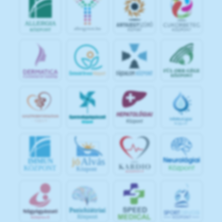
jó
Alvás
IMMUN
KÖZPONT
Központ
S
POR
T
O
R
V
OS
I
KÖ
ZPON
T