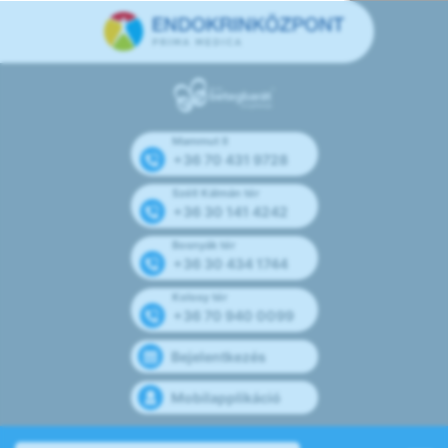
Mammut II
+36 70 431 9728
Széll Kálmán tér
+36 30 141 4242
Bosnyák tér
+36 30 434 1744
Kolosy tér
+36 70 940 0099
Bejelentkezés
Mobilapplikáció