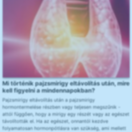
Mi történik pajzsmirigy eltávolítás után, mire
kell figyelni a mindennapokban?
Pajzsmirigy eltávolítás után a pajzsmirigy
hormontermelése részben vagy teljesen megszűnik -
attól függően, hogy a mirigy egy részét vagy az egészet
távolították el. Ha az egészet, onnantól kezdve
folyamatosan hormonpótlásra van szükség, ami mellett