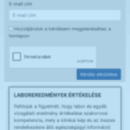
E-mail cím
Hozzájárulok a kérdésem megjelenéséhez a
honlapon
Kérdés elküldése
LABOREREDMÉNYEK ÉRTÉKELÉSE
Felhívjuk a figyelmét, hogy labor és egyéb
vizsgálati eredmény értékelése szakorvosi
kompetencia, mely a klinikai kép és az összes
rendelkezésre álló egészségügyi információ