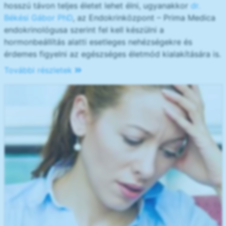
hosszú távon teljes életet lehet élni, ugyanakkor
dr.
Békési Gábor PhD
, az Endokrinközpont – Prima Medica
endokrinológusa szerint fel kell készülni a
hormonbeállítás alatti esetleges nehézségekre és
érdemes figyelni az egészséges életmód kialakítására is.
További részletek