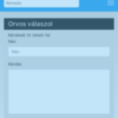
Orvos válaszol
Kérdését itt teheti fel
Név
Kérdés