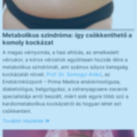
Metabolikus szindróma: így csökkenthető a
komoly kockázat
A magas vérnyomás, a hasi elhízás, az emelkedett
vércukor, a kóros vérzsírok együttesen hozzák létre a
metabolikus szindrómát, ami számos súlyos betegség
kockázatát növeli.
Prof. Dr. Somogyi Anikó
, az
Endokrinközpont – Prima Medica endokrinológusa,
diabetológus, belgyógyász, a zsíranyagcsere-zavarok
specialistája arról beszélt, miért esik egyre több szó a
kardiometabolikus kockázatról és hogyan lehet ezt
csökkenteni.
További részletek