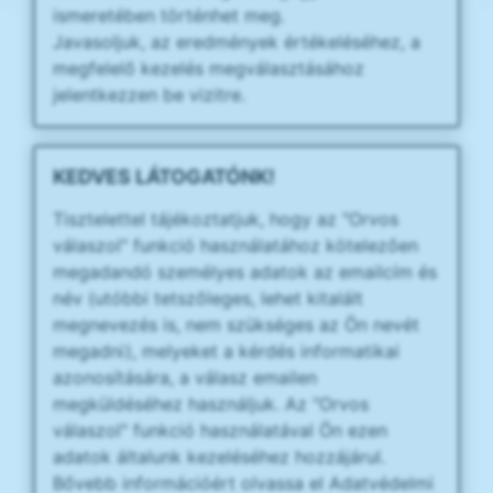
ismeretében történhet meg.
Javasoljuk, az eredmények értékeléséhez, a
megfelelő kezelés megválasztásához
jelentkezzen be vizitre.
KEDVES LÁTOGATÓNK!
Tisztelettel tájékoztatjuk, hogy az "Orvos
válaszol" funkció használatához kötelezően
megadandó személyes adatok az emailcím és
név (utóbbi tetszőleges, lehet kitalált
megnevezés is, nem szükséges az Ön nevét
megadni), melyeket a kérdés informatikai
azonosítására, a válasz emailen
megküldéséhez használjuk. Az "Orvos
válaszol" funkció használatával Ön ezen
adatok általunk kezeléséhez hozzájárul.
Bővebb információért olvassa el Adatvédelmi