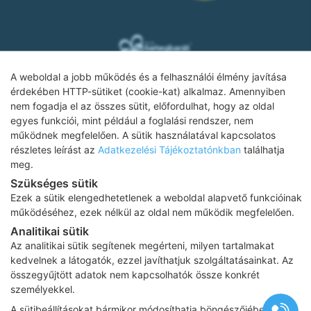
A weboldal a jobb működés és a felhasználói élmény javítása
érdekében HTTP-sütiket (cookie-kat) alkalmaz. Amennyiben
nem fogadja el az összes sütit, előfordulhat, hogy az oldal
Adatkezelési tájékoztató
egyes funkciói, mint például a foglalási rendszer, nem
működnek megfelelően. A sütik használatával kapcsolatos
Impresszum
részletes leírást az
Adatkezelési Tájékoztatónkban
találhatja
meg.
Adatvédelmi tájékoztató
Szükséges sütik
ÁSZF
Ezek a sütik elengedhetetlenek a weboldal alapvető funkcióinak
működéséhez, ezek nélkül az oldal nem működik megfelelően.
Karrier
Analitikai sütik
Az oldalon feltüntetett árak az ÁFÁ-t tartalmazzák!
Az analitikai sütik segítenek megérteni, milyen tartalmakat
A képek a
Shutterstock.com
és a
Canva.com
licence alapján
kedvelnek a látogatók, ezzel javíthatjuk szolgáltatásainkat. Az
kerültek felhasználásra.
összegyűjtött adatok nem kapcsolhatók össze konkrét
Copyright 2026 ©
Prima Medica Egészségközpontok
. Minden jog
személyekkel.
fenntartva
A sütibeállításokat bármikor módosíthatja böngészőjében.