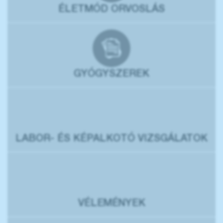
ÉLETMÓD ORVOSLÁS
GYÓGYSZEREK
LABOR- ÉS KÉPALKOTÓ VIZSGÁLATOK
VÉLEMÉNYEK