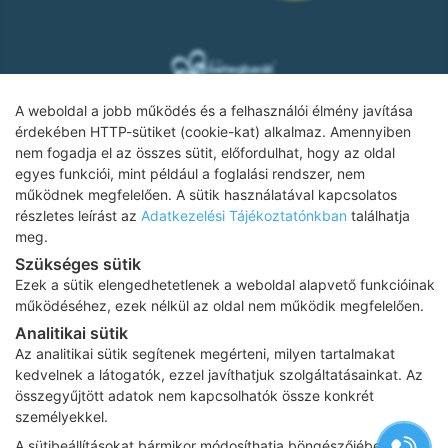
A weboldal a jobb működés és a felhasználói élmény javítása
érdekében HTTP-sütiket (cookie-kat) alkalmaz. Amennyiben
nem fogadja el az összes sütit, előfordulhat, hogy az oldal
Adatkezelési tájékoztató
egyes funkciói, mint például a foglalási rendszer, nem
működnek megfelelően. A sütik használatával kapcsolatos
Impresszum
részletes leírást az
Adatkezelési Tájékoztatónkban
találhatja
meg.
Adatvédelmi tájékoztató
Szükséges sütik
ÁSZF
Ezek a sütik elengedhetetlenek a weboldal alapvető funkcióinak
működéséhez, ezek nélkül az oldal nem működik megfelelően.
Karrier
Analitikai sütik
Az oldalon feltüntetett árak az ÁFÁ-t tartalmazzák!
Az analitikai sütik segítenek megérteni, milyen tartalmakat
A képek a
Shutterstock.com
és a
Canva.com
licence alapján
kedvelnek a látogatók, ezzel javíthatjuk szolgáltatásainkat. Az
kerültek felhasználásra.
összegyűjtött adatok nem kapcsolhatók össze konkrét
Copyright 2026 ©
Prima Medica Egészségközpontok
. Minden jog
személyekkel.
fenntartva
A sütibeállításokat bármikor módosíthatja böngészőjében.