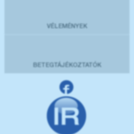
VÉLEMÉNYEK
BETEGTÁJÉKOZTATÓK