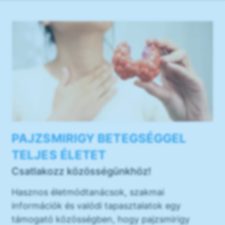
PAJZSMIRIGY BETEGSÉGGEL
TELJES ÉLETET
Csatlakozz közösségünkhöz!
Hasznos életmódtanácsok, szakmai
információk és valódi tapasztalatok egy
támogató közösségben, hogy pajzsmirigy