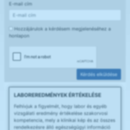
E-mail cím
Hozzájárulok a kérdésem megjelenéséhez a
honlapon
Kérdés elküldése
LABOREREDMÉNYEK ÉRTÉKELÉSE
Felhívjuk a figyelmét, hogy labor és egyéb
vizsgálati eredmény értékelése szakorvosi
kompetencia, mely a klinikai kép és az összes
rendelkezésre álló egészségügyi információ