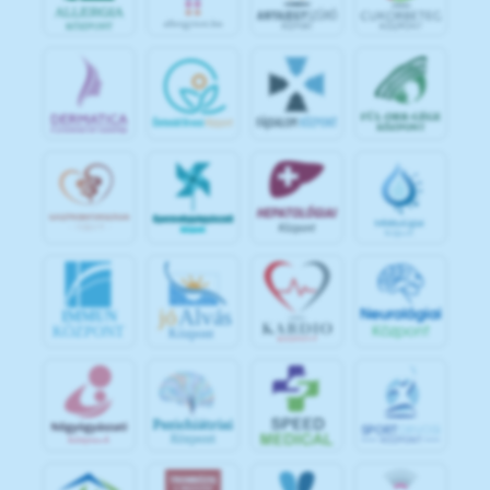
jó
Alvás
IMMUN
KÖZPONT
Központ
S
POR
T
O
R
V
OS
I
KÖ
ZPON
T