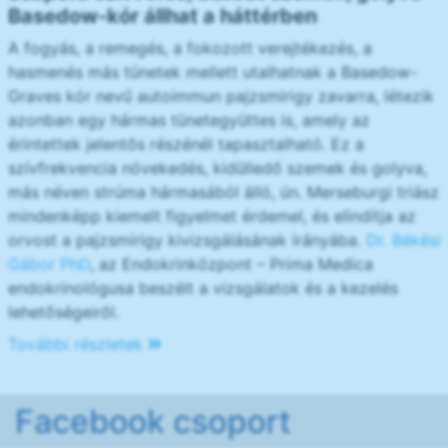
Basedow-kór állhat a háttérben
A fogyás, a remegés, a fokozott verejtékezés, a
hasmenés más tünetek mellett utalhatnak a Basedow-
Graves kór nevű autoimmun pajzsmirigy zavarra, létezik
azonban egy hármas tünetegyüttes is, amely az
érintettek jelentős részénél tapasztalható. Ez a
szívfrekvencia növekedés, kidülledő szemek és golyva,
más néven strúma hármasából álló, ún. Merseburgi triász
mindenképp kiemelt figyelmet érdemel, és elindítja az
orvost a pajzsmirigy kivizsgálásának irányába.
Dr. Békési
Gábor PhD
, az Endokrinközpont – Prima Medica
endokrinológusa beszélt a vizsgálatok és a kezelés
lehetőségeiről.
További részletek
Facebook csoport