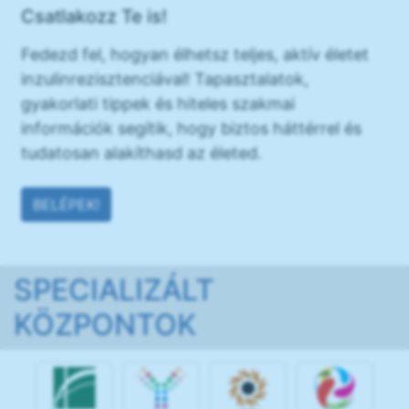
Csatlakozz Te is!
Fedezd fel, hogyan élhetsz teljes, aktív életet
inzulinrezisztenciával! Tapasztalatok,
gyakorlati tippek és hiteles szakmai
információk segítik, hogy biztos háttérrel és
tudatosan alakíthasd az életed.
BELÉPEK!
SPECIALIZÁLT
KÖZPONTOK