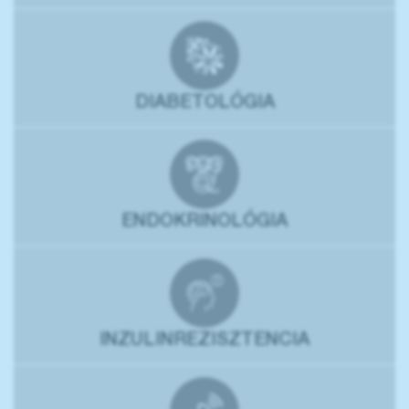
DIABETOLÓGIA
ENDOKRINOLÓGIA
INZULINREZISZTENCIA