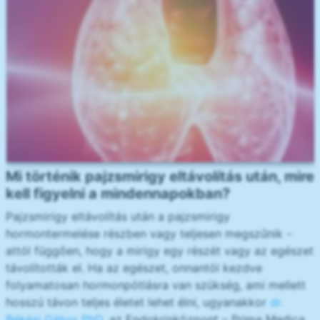
Mi történik pajzsmirigy eltávolítás után, mire
kell figyelni a mindennapokban?
Pajzsmirigy eltávolítás után a pajzsmirigy
hormontermelése részben vagy teljesen megszűnik -
attól függően, hogy a mirigy egy részét vagy az egészet
távolították el. Ha az egészet, onnantól kezdve
folyamatosan hormonpótlásra van szükség, ami mellett
hosszú távon teljes életet lehet élni, ugyanakkor
dr.
Békési Gábor PhD
, az Endokrinközpont – Prima Medica