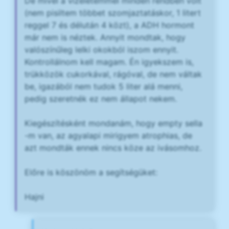
De mivel a vizeletemmel minden rendben volt
(nem pisiltem többet szomjaztatáskor, 1 litert
reggel 7 és délután 4 közt), a ADH hormont
már nem is néztek. Annyit mondtak, hogy
valószínűleg lelki okokból iszom ennyit.
Kontrollálnom kell magam. Én igyekszem is,
trükközök cukorkával, rágóval, de nem váltak
be, igazából nem tudok 5 liter alá menni,
pedig szeretnék ez nem állapot nekem.
Kiegészítésként mondanám, hogy empty sella
-m van, az agyalapi mirigyem atrophias, de
azt mondták ennek nincs köze az ivásomhoz.
Előre is köszönöm a segítségüket:
Hajni