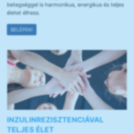
betegséggel is harmonikus, energikus és teljes
életet élhess.
BELÉPEK!
INZULINREZISZTENCIÁVAL
TELJES ÉLET