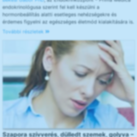
endokrinológusa szerint fel kell készülni a
hormonbeállítás alatti esetleges nehézségekre és
érdemes figyelni az egészséges életmód kialakítására is.
További részletek
Szapora szívverés, dülledt szemek, golyva –