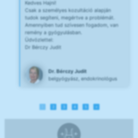
Kedves Hajni!
Csak a személyes kozultáció alapján
tudok segíteni, megértve a problémát.
Amennyiben tud szívesen fogadom, van
remény a gyógyulásban.
Üdvözlettel:
Dr Bérczy Judit
Dr. Bérczy Judit
belgyógyász, endokrinológus
1
2
3
4
5
»