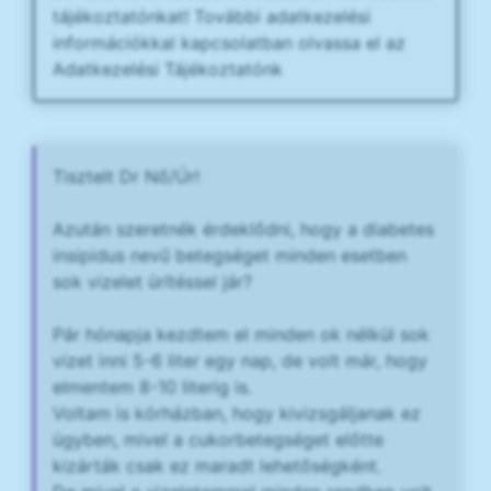
tájékoztatónkat! További adatkezelési
információkkal kapcsolatban olvassa el az
Adatkezelési Tájékoztatónk
Tisztelt Dr Nő/Úr!
Azután szeretnék érdeklődni, hogy a diabetes
insipidus nevű betegséget minden esetben
sok vizelet ürítéssel jár?
Pár hónapja kezdtem el minden ok nélkül sok
vizet inni 5-6 liter egy nap, de volt már, hogy
elmentem 8-10 literig is.
Voltam is kórházban, hogy kivizsgáljanak ez
ügyben, mivel a cukorbetegséget előtte
kizárták csak ez maradt lehetőségként.