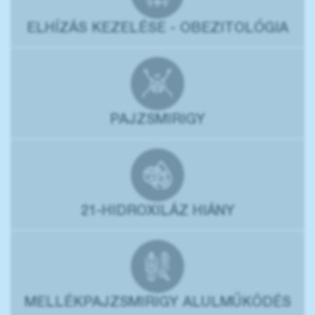
ELHÍZÁS KEZELÉSE - OBEZITOLÓGIA
PAJZSMIRIGY
21-HIDROXILÁZ HIÁNY
MELLÉKPAJZSMIRIGY ALULMŰKÖDÉS