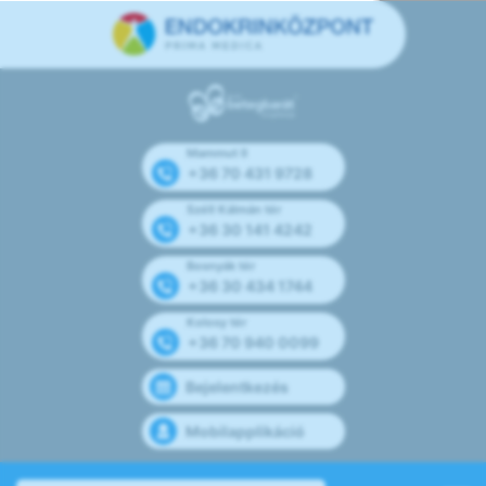
Mammut II
+36 70 431 9728
Széll Kálmán tér
+36 30 141 4242
Bosnyák tér
+36 30 434 1744
Kolosy tér
+36 70 940 0099
Bejelentkezés
Mobilapplikáció