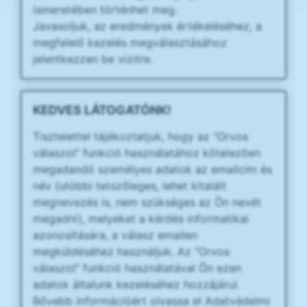
ismeretében történhet meg.
Javasoljuk, az eredmények értékeléséhez, a
megfelelő kezelés megválasztásához
jelentkezzen be vizitre.
KEDVES LÁTOGATÓNK!
Tisztelettel tájékoztatjuk, hogy az "Orvos
válaszol" funkció használatához kötelezően
megadandó személyes adatok az emailcím és
név (utóbbi tetszőleges, lehet kitalált
megnevezés is, nem szükséges az Ön nevét
megadni), melyeket a kérdés informatikai
azonosítására, a válasz emailen
megküldéséhez használjuk. Az "Orvos
válaszol" funkció használatával Ön ezen
adatok általunk kezeléséhez hozzájárul.
Bővebb információért olvassa el Adatvédelmi