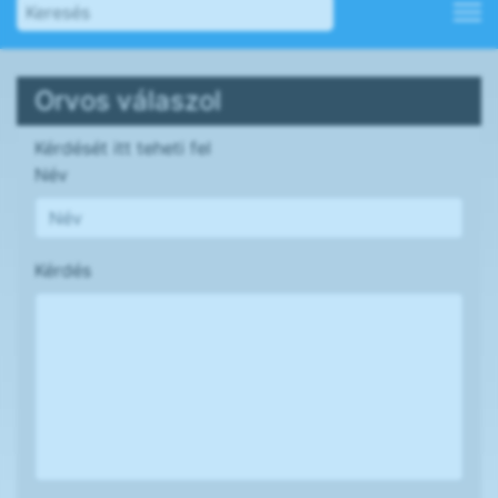
Orvos válaszol
Kérdését itt teheti fel
Név
Kérdés