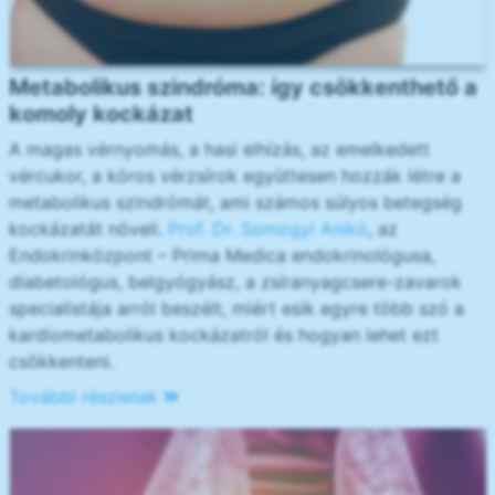
Metabolikus szindróma: így csökkenthető a
komoly kockázat
A magas vérnyomás, a hasi elhízás, az emelkedett
vércukor, a kóros vérzsírok együttesen hozzák létre a
metabolikus szindrómát, ami számos súlyos betegség
kockázatát növeli.
Prof. Dr. Somogyi Anikó
, az
Endokrinközpont – Prima Medica endokrinológusa,
diabetológus, belgyógyász, a zsíranyagcsere-zavarok
specialistája arról beszélt, miért esik egyre több szó a
kardiometabolikus kockázatról és hogyan lehet ezt
csökkenteni.
További részletek