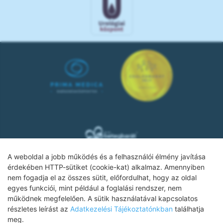
A weboldal a jobb működés és a felhasználói élmény javítása
érdekében HTTP-sütiket (cookie-kat) alkalmaz. Amennyiben
nem fogadja el az összes sütit, előfordulhat, hogy az oldal
Adatkezelési tájékoztató
egyes funkciói, mint például a foglalási rendszer, nem
működnek megfelelően. A sütik használatával kapcsolatos
Impresszum
részletes leírást az
Adatkezelési Tájékoztatónkban
találhatja
meg.
Adatvédelmi tájékoztató