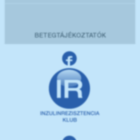
BETEGTÁJÉKOZTATÓK