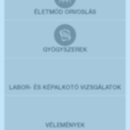
ÉLETMÓD ORVOSLÁS
GYÓGYSZEREK
LABOR- ÉS KÉPALKOTÓ VIZSGÁLATOK
VÉLEMÉNYEK