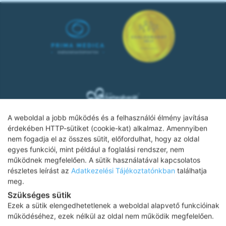
A weboldal a jobb működés és a felhasználói élmény javítása
érdekében HTTP-sütiket (cookie-kat) alkalmaz. Amennyiben
nem fogadja el az összes sütit, előfordulhat, hogy az oldal
Adatkezelési tájékoztató
egyes funkciói, mint például a foglalási rendszer, nem
működnek megfelelően. A sütik használatával kapcsolatos
Impresszum
részletes leírást az
Adatkezelési Tájékoztatónkban
találhatja
meg.
Adatvédelmi tájékoztató
Szükséges sütik
ÁSZF
Ezek a sütik elengedhetetlenek a weboldal alapvető funkcióinak
működéséhez, ezek nélkül az oldal nem működik megfelelően.
Karrier