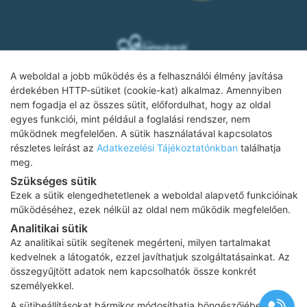
A weboldal a jobb működés és a felhasználói élmény javítása
érdekében HTTP-sütiket (cookie-kat) alkalmaz. Amennyiben
nem fogadja el az összes sütit, előfordulhat, hogy az oldal
Adatkezelési tájékoztató
egyes funkciói, mint például a foglalási rendszer, nem
működnek megfelelően. A sütik használatával kapcsolatos
Impresszum
részletes leírást az
Adatkezelési Tájékoztatónkban
találhatja
meg.
Adatvédelmi tájékoztató
Szükséges sütik
ÁSZF
Ezek a sütik elengedhetetlenek a weboldal alapvető funkcióinak
működéséhez, ezek nélkül az oldal nem működik megfelelően.
Karrier
Analitikai sütik
Az oldalon feltüntetett árak az ÁFÁ-t tartalmazzák!
Az analitikai sütik segítenek megérteni, milyen tartalmakat
A képek a
Shutterstock.com
és a
Canva.com
licence alapján
kedvelnek a látogatók, ezzel javíthatjuk szolgáltatásainkat. Az
kerültek felhasználásra.
összegyűjtött adatok nem kapcsolhatók össze konkrét
Copyright 2026 ©
Prima Medica Egészségközpontok
. Minden jog
személyekkel.
fenntartva
A sütibeállításokat bármikor módosíthatja böngészőjében.